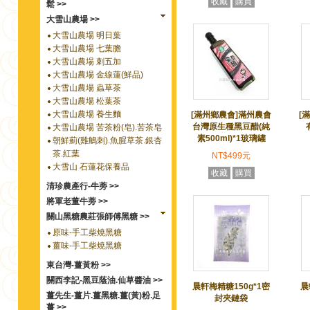
收藏
購買
鬆 >>
大雪山農場 >>
大雪山農場 明日葉
大雪山農場 七葉膽
大雪山農場 刺五加
大雪山農場 金線蓮(鮮品)
大雪山農場 蟲草茶
大雪山農場 松葉茶
大雪山農場 養生麵
[滿州鄉農會]滿州農會
[
台灣原生種黑豆醋(純
大雪山農場 苦茶粉(皂).苦茶皂
素500ml)*1玻璃罐
朝鮮薊(雞鵤刺).魚腥草茶.銀杏
茶.紅葉
NT$499元
大雪山 石蓮花保養品
收藏
購買
清珍農產行-牛蒡 >>
將軍老董牛蒡 >>
關山黑糖農莊張師傅黑糖 >>
原味-手工柴燒黑糖
薑味-手工柴燒黑糖
東台灣-薑黃粉 >>
關西李記-黑豆蔭油.仙草醬油 >>
晨軒梅精糖150g*1密
晨
薑先生-薑片.薑黑糖.薑(黃)粉.足
封夾鏈袋
薑 >>