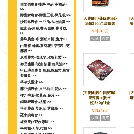
埔里鎮農會輔導-聖薊(幸福薊)
>>
壽豐鄉農會-壽豐王蜆-樟芝蜆 >>
[天農國]花蓮綠農場麻
[
沙鹿區農會-土豆油.大地油禮 >>
油薑310g*1玻璃罐
藜
鐵比倫-黑糖.薑黃黑糖.薑黃粉.
NT$310元
>>
收藏
購買
霧峰農會-米.酒粕米捲.脆片 >>
由豐將-蜂蜜.紫酥花生苦茶油.芝
麻醬 >>
原香農夫-玫瑰皂.玫瑰花瓣 >>
御品能量-鵝油.桔醬.苦茶油 >>
甲仙地區農會-梅精.梅精粒.梅宴
芳禮盒 >>
芊芊洗髮沐 >>
麻豆鎮農會-文旦柚皮.髮沐 >>
[天農國]醫生日記鵝油
[
柿外桃園-柿葉茶.脆片 >>
麻辣鴨血(附冬
麻
銅鑼鄉農會-杭菊 >>
粉)540g*1盒
善化農會-胡麻油.芝麻粉 >>
NT$249元
羅東鎮農會 >>
收藏
購買
經典農作茶飲專區 >>
牛蒡麵-刀削.拉麵 >>