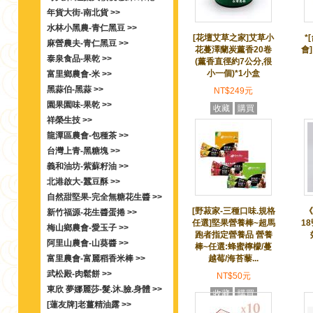
年貨大街-南北貨 >>
水林小黑農-青仁黑豆 >>
[花壇艾草之家]艾草小
*
麻營農夫-青仁黑豆 >>
花蔓澤蘭炭薰香20卷
會]
泰泉食品-果乾 >>
(薰香直徑約7公分,很
小一個)*1小盒
富里鄉農會-米 >>
黑蒜伯-黑蒜 >>
NT$249元
園果園味-果乾 >>
收藏
購買
祥榮生技 >>
龍潭區農會-包種茶 >>
台灣上青-黑糖塊 >>
義和油坊-紫蘇籽油 >>
北港啟大-蠶豆酥 >>
自然甜堅果-完全無糖花生醬 >>
[野菽家-三種口味.規格
《
新竹福源-花生醬蛋捲 >>
任選]堅果營養棒~超馬
18
梅山鄉農會-愛玉子 >>
跑者指定營養品 營養
阿里山農會-山葵醬 >>
棒~任選:蜂蜜檸檬/蔓
富里農會-富麗稻香米棒 >>
越莓/海苔藜...
武松殿-肉鬆餅 >>
NT$50元
東欣 夢娜麗莎-髮.沐.臉.身體 >>
收藏
購買
[蓮友牌]老薑精油露 >>