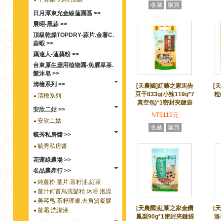
收藏
購買
日月潭東光金線蓮園區 >>
展昭-黑蒜 >>
頂級乾燥TOPDRY-蒜片.金薯C.
蒜蝦 >>
藕達人-蓮藕粉 >>
台東原生應用植物園-魚腥草茶.
髮沐皂 >>
清檜系列 >>
[天農國]紅藜之家馬告
[
豆干833g(小辣119g*7
粒
清檜系列
真空包)*1密封夾鏈袋
安欣二姑 >>
NT$119元
安欣二姑
收藏
購買
毓秀私房醬 >>
毓秀私房醬
花蓮綠農場 >>
名品農產行 >>
純薑粉.薑片.茶籽油.紅茶
薑汁何首烏洗髮精.沐浴.泡澡
美容皂.茶籽護膚.去角質凝膠
[天農國]紅藜之家金鑽
[
薑霜.洗潔液
鳳梨90g*1密封夾鏈袋
洛