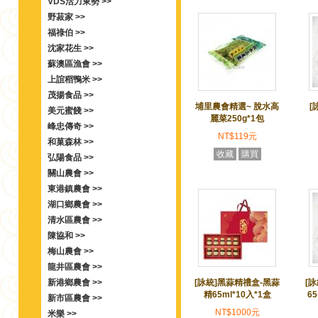
VDS活力東勢 >>
野菽家 >>
福祿伯 >>
沈家花生 >>
蘇澳區漁會 >>
上誼稻鴨米 >>
茂揚食品 >>
埔里農會精選~ 脫水高
[
美元蜜餞 >>
麗菜250g*1包
峰忠傳奇 >>
NT$119元
和菓森林 >>
收藏
購買
弘陽食品 >>
關山農會 >>
東港鎮農會 >>
湖口鄉農會 >>
清水區農會 >>
陳協和 >>
梅山農會 >>
龍井區農會 >>
新港鄉農會 >>
[詠統]黑蒜精禮盒-黑蒜
[
精65ml*10入*1盒
6
新市區農會 >>
NT$1000元
米樂 >>