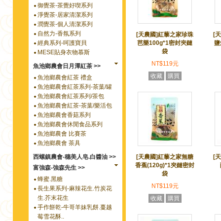
御覺茶-茶覺好喫系列
淨覺茶-居家清潔系列
潤覺茶-個人清潔系列
自然力-香氛系列
[天農國]紅藜之家珍珠
[
經典系列-呵護寶貝
芭樂100g*1密封夾鏈
鹽
袋
MESE貼身衣物慕斯
NT$119元
魚池鄉農會日月潭紅茶 >>
收藏
購買
魚池鄉農會紅茶 禮盒
魚池鄉農會紅茶系列-茶葉/罐
魚池鄉農會紅茶系列/茶包
魚池鄉農會紅茶-茶葉/樂活包
魚池鄉農會香菇系列
魚池鄉農會休閒食品系列
魚池鄉農會 比賽茶
魚池鄉農會 茶具
西螺鎮農會-穗美人皂.白醬油 >>
[天農國]紅藜之家無糖
[
香蕉(120g)*1夾鏈密封
富強森-強森先生 >>
袋
蜂蜜.黑糖
NT$119元
長生果系列-麻辣花生.竹炭花
生.芥末花生
收藏
購買
手作餅乾-牛哥羊妹乳餅.蔓越
莓雪花酥..