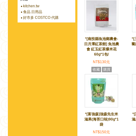
kitchen.tw
食品.日用品
好市多 COSTCO 代購
*[南投縣魚池鄉農會-
*
日月潭紅茶館] 魚池農
蕎
會 紅玉紅茶爆米花
60g*1包/
NT$130元
收藏
購買
*[富強森]強森先生米
*
滋果(海苔口味)90g*1
滋
袋
NT$150元