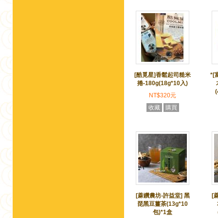
[酷覓星]香鬆起司糙米
*
捲-180g(18g*10入)
NT$320元
收藏
購買
[蔴鑽農坊-許益堂] 黑
[
琵黑豆薑茶(13g*10
包)*1盒