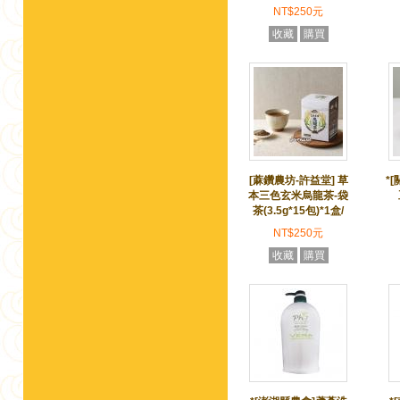
NT$250元
收藏
購買
[蔴鑽農坊-許益堂] 草
*
本三色玄米烏龍茶-袋
茶(3.5g*15包)*1盒/
NT$250元
收藏
購買