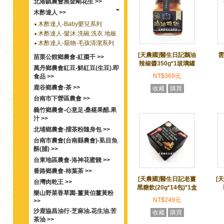
北港鎮農會黑金剛花生 >>
木酢達人 >>
木酢達人-Baby嬰兒系列
木酢達人-髮沐.洗碗.洗衣.地板
木酢達人-竉物-毛孩清潔系列
[天農國]醫生日記鵝油
雲
苗栗公館鄉農會-紅棗干 >>
辣椒醬350g*1玻璃罐
萬丹鄉農會紅豆-鮮紅豆(生豆).即
NT$369元
食品 >>
鹿谷鄉農會-茶 >>
收藏
購買
台南市下營區農會 >>
義竹鄉農會-心意足‧桑椹果醋.果
汁 >>
北埔鄉農會-擂茶粉隨身包 >>
台南市農會(台南縣農會)-虱目魚
酥(脯) >>
台東地區農會-洛神花蜜餞 >>
番路鄉農會-柿葉茶 >>
[天農國]醫生日記老薑
[
台灣肉乾王 >>
黑糖飲(20g*14包)*1盒
樂山野菜香草園-薑黃伯薑黃粉
NT$249元
>>
沙鹿協昌油行-芝麻油.花生油.苦
收藏
購買
茶油 >>