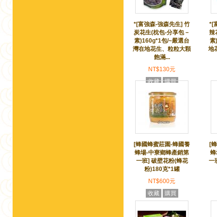
*[富強森-強森先生] 竹
*
炭花生(枕包-分享包－
辣
素)160g*1包/~嚴選台
素
灣在地花生、粒粒大顆
地
飽滿...
NT$130元
收藏
購買
[蜂國蜂蜜莊園-蜂國養
[
蜂場-中寮鄉蜂產銷第
蜂
一班] 破壁花粉(蜂花
一
粉)180克*1罐
NT$600元
收藏
購買