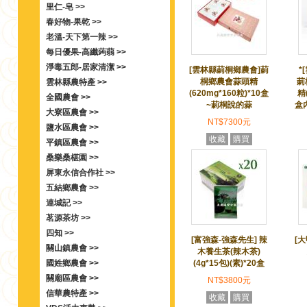
里仁-皂 >>
春好物-果乾 >>
老溫-天下第一辣 >>
每日優果-高纖蒟蒻 >>
淨毒五郎-居家清潔 >>
[雲林縣莿桐鄉農會]莿
*
桐鄉農會蒜頭精
莿
雲林縣農特產 >>
(620mg*160粒)*10盒
精
全國農會 >>
~莿桐說的蒜
盒
大寮區農會 >>
NT$7300元
鹽水區農會 >>
收藏
購買
平鎮區農會 >>
桑樂桑椹園 >>
屏東永信合作社 >>
五結鄉農會 >>
連城記 >>
茗源茶坊 >>
四知 >>
[富強森-強森先生] 辣
[
關山鎮農會 >>
木養生茶(辣木茶)
國姓鄉農會 >>
(4g*15包)(素)*20盒
關廟區農會 >>
NT$3800元
信華農特產 >>
收藏
購買