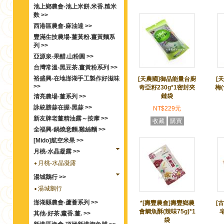
池上鄉農會-池上米餅.米香.糙米
麩 >>
西港區農會-麻油達 >>
豐滿生技農場-薑黃粉.薑黃麵系
列 >>
亞源泉-果醋.山粉圓 >>
台灣常溫-黑豆茶.薑黃粉系列 >>
裕盛興-在地澎湖手工製作好滋味
[天農國]御品能量台廚
[
>>
奇亞籽230g*1密封夾
梅(
鏈袋
清亮農場-薑系列 >>
詠統勝蒜在握-黑蒜 >>
NT$229元
新友牌老薑精油露～按摩 >>
收藏
購買
全福興-鍋燒意麵.雞絲麵 >>
[Mido]航空米果 >>
月桃-水晶凝露 >>
月桃-水晶凝露
湯城鵝行 >>
湯城鵝行
澎湖縣農會-蘆薈系列 >>
*[壽豐農會]壽豐鄉農
[
會鯛魚酥(辣味75g)*1
皂
其他-好茶.薰香.薑. >>
袋