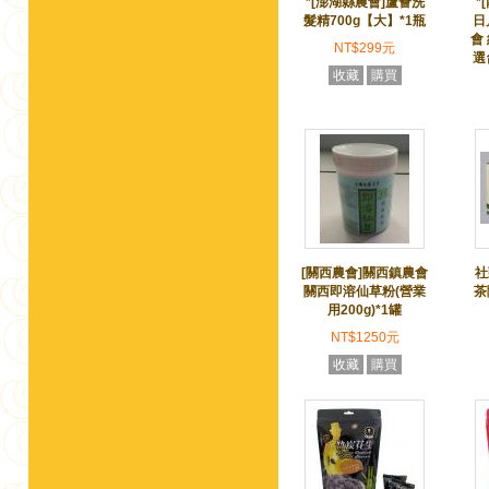
*[澎湖縣農會]蘆薈洗
*
髮精700g【大】*1瓶
日
會 
NT$299元
選
收藏
購買
[關西農會]關西鎮農會
社
關西即溶仙草粉(營業
茶
用200g)*1罐
NT$1250元
收藏
購買