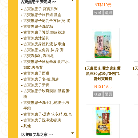
古寶無患子 安定鄉 >>
NT$119元
古寶無患子 寶寶系列
收藏
購買
古寶無患子旅行組.禮盒
古寶無患子皂乳全方位(萬用)
古寶無患子洗髮精
古寶無患子護髮.頭皮養護
古寶無患沐浴乳
古寶無患身體乳液.按摩油
古寶無患去角質-臉.身.腳
古寶洗臉乳.洗面皂
古寶無患子臉精華液.化粧水.
卸妝.去角質
[天農國]紅藜之家紅藜
[
古寶無患子面膜
黑豆80g(10g*8包)*1
密封夾鏈袋
古寶無患子皂-臉.肌膚
古寶無患子牙膏
NT$149元
古寶無患子玫瑰潤唇.眼霜.蜜
收藏
購買
粉
古寶無患子洗手乳.乾洗手.護
手霜
古寶無患子-居家.洗衣精.粉.皂
古寶無患子洗潔液/蔬碗
其他
花壇鄉 艾草之家 >>