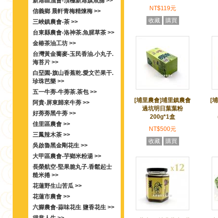
新港區漁會-頂極新港旗魚脯 >>
NT$119元
信義鄉 晨軒青梅精煉梅 >>
收藏
購買
三峽鎮農會-茶 >>
台東縣農會-洛神茶.魚腥草茶 >>
金椿茶油工坊 >>
台灣黃金蕎麥-玉民香油.小丸子.
海苔片 >>
白堊園-旗山香蕉乾.愛文芒果干.
珍珠芭樂 >>
五一牛蒡-牛蒡茶.茶包 >>
[埔里農會]埔里鎮農會
[
阿貴-屏東歸來牛蒡 >>
過坑明日葉葉粉
好蒡蒡黑牛蒡 >>
200g*1盒
佳里區農會 >>
NT$500元
三鳳辣木茶 >>
收藏
購買
吳啟魯黑金剛花生 >>
大甲區農會-芋鄉米粉湯 >>
長榮航空-堅果脆丸子.香鬆起士
糙米捲 >>
花蓮野生山苦瓜 >>
花蓮市農會 >>
六腳農會-蒜味花生 鹽香花生 >>