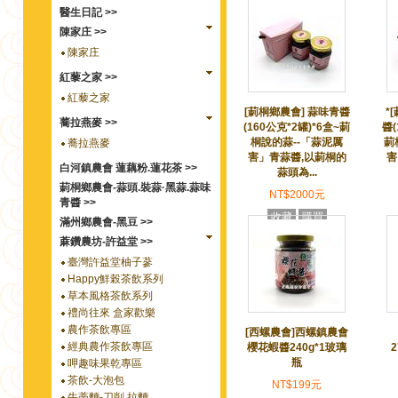
醫生日記 >>
陳家庄 >>
陳家庄
紅藜之家 >>
紅藜之家
[莿桐鄉農會] 蒜味青醬
*
蕎拉燕麥 >>
(160公克*2罐)*6盒~莿
醬(
桐說的蒜--「蒜泥厲
莿
蕎拉燕麥
害」青蒜醬,以莿桐的
害
白河鎮農會 蓮藕粉.蓮花茶 >>
蒜頭為...
莿桐鄉農會-蒜頭.裝蒜·黑蒜.蒜味
NT$2000元
青醬 >>
收藏
購買
滿州鄉農會-黑豆 >>
蔴鑽農坊-許益堂 >>
臺灣許益堂柚子蔘
Happy鮮榖茶飲系列
草本風格茶飲系列
禮尚往來 盒家歡樂
農作茶飲專區
[西螺農會]西螺鎮農會
經典農作茶飲專區
櫻花蝦醬240g*1玻璃
瓶
呷趣味果乾專區
茶飲-大泡包
NT$199元
牛蒡麵-刀削.拉麵