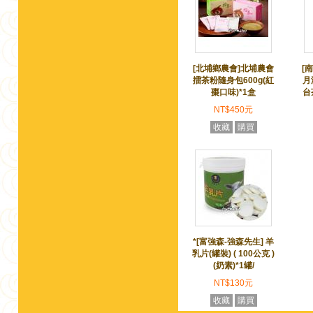
[北埔鄉農會]北埔農會
[
擂茶粉隨身包600g(紅
月
棗口味)*1盒
台
NT$450元
收藏
購買
*[富強森-強森先生] 羊
乳片(罐裝) ( 100公克 )
(奶素)*1罐/
NT$130元
收藏
購買