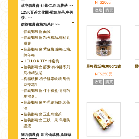
NT$200元
草屯鎮農會-紅薏仁.巴西蘑菇 >>
收藏
購買
125K百茶文化園-雞角刺茶.牛蒡
茶.. >>
信義鄉農會梅精系列 >>
信義鄉農會 面膜
信義鄉農會 精強梅精.梅精丸
膠囊
信義鄉農會 紫蘇梅.脆梅.Q梅.
陳年梅
HELLO KITTY 蜂蜜梅..
晨軒甜話梅300g*1罐
晨
信義鄉農會 酵素.有神酵系列.
烏梅精強湯
NT$250元
梅精硬糖.梅子酵素軟糖.馬告
收藏
購買
麻辣花生
信義鄉農會 伴手禮盒-青梅竹
馬禮盒..
信義鄉農會 料理總舖師.苦茶
油
信義鄉農會 玉山烏龍茶
信義鄉農會 三秋一果.烏嘎防
護液
關西鎮農會-即溶仙草粉.魚腥草