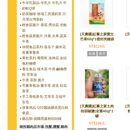
牛羊乳製品-羊乳片.牛乳片.牛
奶軟Q球
奶茶咖啡-牧場工房濃奶茶.日
月潭台灣香奶
輕食菇脆片-香菇.秀珍菇.杏鮑
菇
[天農國]紅藜之家愛文
[
輕食蔬果脆片-洋蔥.水果.蔬菜.
芒果60g*1密封夾鏈袋
牛蒡..
NT$119元
休閒食品系列-葵瓜子.爆米花.
黃薑軍薑黃
收藏
購買
果乾系列-葡萄乾.洛神花.金桔.
無籽橄欖
養生食品-辣木茶.牛蒡.鹹橄欖
粉.苦茶油
牛蒡.茶餅.脆片.
芳薰香氛油-薰衣草.迷迭.桂花.
香茅..
手工香氛香皂-艾草皂.百福平
安皂..
[天農國]紅藜之家土肉
[
保養用品-Q10蠶絲膠原蛋白精
桂胡椒鹽(全素40g)*1
粉
華霜..
罐
藝品類-德國黑森林咕咕鐘
NT$199元
南投縣肉品市場-洗髮.護髮.豬肉