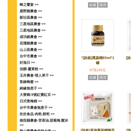
蜂之饗宴 >>
收藏
購買
鹿野鄉農會 >>
新社區農會 >>
三星地區農會 >>
三星地區農會 >>
成功鎮農會 >>
花壇鄉農會 >>
山上區農會 >>
台中市農會 >>
*[詠統]黑蒜精65ml*1
[
好漁日 >>
罐
佳饌-薑黃粉 >>
NT$149元
玉井農會-情人果干 >>
收藏
購買
客錸蜂蜜 >>
綺緣無患子 >>
大寮鄉-9號紅寶紅豆 >>
日式青梅精 >>
台中市農會無患子 >>
欣欣食品-肉乾.餅乾 >>
南投縣農會-苦茶油.甜菊梅.髮沐
>>
[詠統]原淬黑蒜精隨手
[