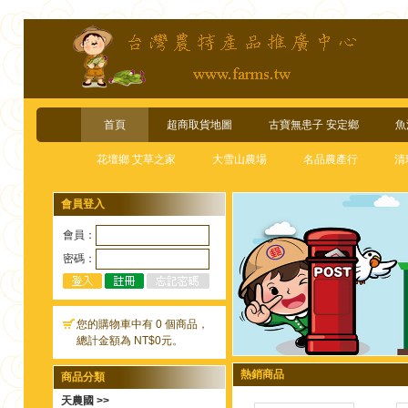
首頁
超商取貨地圖
古寶無患子 安定鄉
魚
花壇鄉 艾草之家
大雪山農場
名品農產行
清
會員登入
會員：
密碼：
您的購物車中有 0 個商品，
總計金額為 NT$0元。
熱銷商品
商品分類
天農國 >>