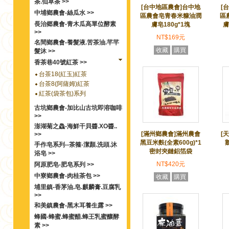
茶.仙草茶 >>
[台中地區農會]台中地
[
中埔鄉農會-絲瓜水 >>
區農會皂青春米糠油潤
區
長治郷農會-青木瓜高單位酵素
膚皂180g*1塊
膚
>>
NT$169元
名間鄉農會-養髮液.苦茶油.芊芊
收藏
購買
髮沐 >>
香茶巷40號紅茶 >>
台茶18(紅玉)紅茶
台茶8(阿薩姆)紅茶
紅茶(袋茶包)系列
古坑鄉農會-加比山古坑即溶咖啡
>>
澎湖菊之鱻-海鮮干貝醬.XO醬..
[滿州鄉農會]滿州農會
[
>>
黑豆米麩(全素600g)*1
手作皂系列--茶箍-潔顏.洗頭.沐
密封夾鏈鋁箔袋
浴皂 >>
NT$420元
阿原肥皂-肥皂系列 >>
中寮鄉農會-肉桂茶包 >>
收藏
購買
埔里鎮-香茅油.皂.麒麟膏.豆腐乳
>>
和美鎮農會-黑木耳養生露 >>
蜂國-蜂蜜.蜂蜜醋.蜂王乳蜜釀酵
素 >>