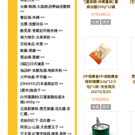
得意人生 >>
*[薑麻園-神農薑麻] 薑
[
台糖-蜆精.大蒜精.詩夢絲洗髮精
麻油醬250g*12罐
>>
NT$3480元
奮起福-米磚 >>
收藏
購買
法寶-洗髮沐浴 >>
酷覓星-香鬆起司糙米捲 >>
南方晴空-水果果乾 >>
百桂食品-米菓 >>
歐藤-黑糖 >>
黑金磚-黑糖 >>
[福記]日式滷蛋 >>
漁品軒-魚鬆魚脯.海鮮米粉 >>
[中埔農會]中埔鄉農會
雲
大甲特產-甲芋籤 >>
椪柑橘瓣(14g*12小
(
[OHGIYA]日本扇屋起司 >>
包)*1袋~有效期至
[愛米]無患子 >>
2027/2月/25
白河蓮藕粉(石蓮蓮藕低溫冰
NT$299元
煉)-600g >>
收藏
購買
北港新勝裕-黑芝麻醬.花生醬.杏
仁醬.. >>
老妹的灶下-花生醬 >>
阿里山-山葵.天然愛玉子 >>
可夫萊-紅棗夾核桃.腰果.果乾 >>