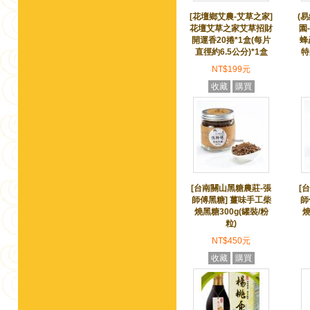
[花壇鄉艾農-艾草之家]
(
花壇艾草之家艾草招財
園
開運香20捲*1盒(每片
蜂
直徑約6.5公分)*1盒
特
NT$199元
收藏
購買
[台南關山黑糖農莊-張
[
師傅黑糖] 薑味手工柴
師
燒黑糖300g(罐裝/粉
燒
粒)
NT$450元
收藏
購買