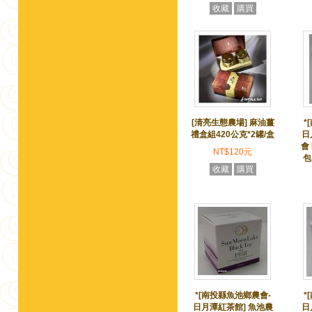
收藏
購買
[清亮生態農場] 麻油薑
*
禮盒組420公克*2罐/盒
日
會 
NT$120元
包
收藏
購買
*[南投縣魚池鄉農會-
*
日月潭紅茶館] 魚池農
日