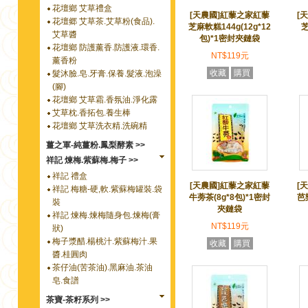
花壇鄉 艾草禮盒
[天農國]紅藜之家紅藜
[
花壇郷 艾草茶.艾草粉(食品).
芝麻軟糕144g(12g*12
芝
艾草醬
包)*1密封夾鏈袋
花壇鄉 防護薰香.防護液.環香.
NT$119元
薰香粉
收藏
購買
髮沐臉.皂.牙膏.保養.髮液.泡澡
(腳)
花壇鄉 艾草霜.香氛油.淨化露
艾草枕.香拓包.養生棒
花壇鄉 艾草洗衣精.洗碗精
薑之軍-純薑粉.鳳梨酵素 >>
祥記 煉梅.紫蘇梅.梅子 >>
祥記 禮盒
[天農國]紅藜之家紅藜
[
祥記 梅糖-硬,軟.紫蘇梅罐裝.袋
牛蒡茶(8g*8包)*1密封
芭
裝
夾鏈袋
祥記 煉梅.煉梅隨身包.煉梅(膏
NT$119元
狀)
梅子漿醋.楊桃汁.紫蘇梅汁.果
收藏
購買
醬.桂圓肉
茶仔油(苦茶油).黑麻油.茶油
皂.食譜
茶寶-茶籽系列 >>