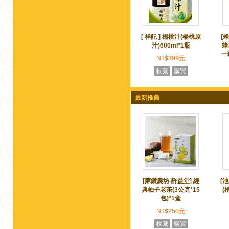
[ 祥記 ] 楊桃汁(楊桃原
[
汁)600ml*1瓶
蜂
一
NT$399元
收藏
購買
最新推薦
[蔴鑽農坊-許益堂] 經
[
典柚子老茶(3公克*15
(
包)*1盒
NT$250元
收藏
購買