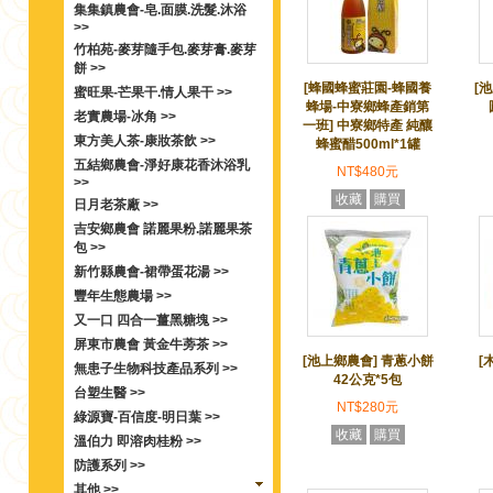
集集鎮農會-皂.面膜.洗髮.沐浴
>>
竹柏苑-麥芽隨手包.麥芽膏.麥芽
餅 >>
[蜂國蜂蜜莊園-蜂國養
[
蜜旺果-芒果干.情人果干 >>
蜂場-中寮鄉蜂產銷第
老實農場-冰角 >>
一班] 中寮鄉特產 純釀
東方美人茶-康妝茶飲 >>
蜂蜜醋500ml*1罐
五結鄉農會-淨好康花香沐浴乳
NT$480元
>>
收藏
購買
日月老茶廠 >>
吉安鄉農會 諾麗果粉.諾麗果茶
包 >>
新竹縣農會-裙帶蛋花湯 >>
豐年生態農場 >>
又一口 四合一薑黑糖塊 >>
屏東市農會 黃金牛蒡茶 >>
[池上鄉農會] 青蔥小餅
[
無患子生物科技產品系列 >>
42公克*5包
台塑生醫 >>
NT$280元
綠源寶-百信度-明日葉 >>
收藏
購買
溫伯力 即溶肉桂粉 >>
防護系列 >>
其他 >>