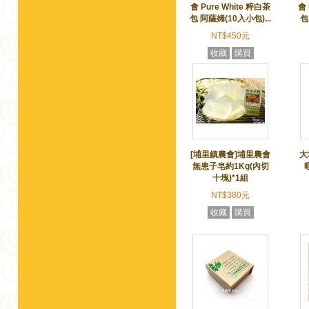
會 Pure White 粹白茶
會 
包 阿薩姆(10入小包)...
包
NT$450元
收藏
購買
[埔里鎮農會]埔里農會
大
無患子皂約1Kg(內切
十塊)*1組
NT$380元
收藏
購買