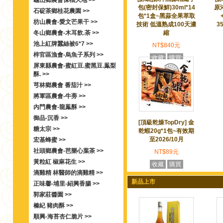
龜山鄉農會保柚大地 >>
包(密封保鮮)30ml*14
原
石碇茶鄉桂花農園 >>
包*1盒~黑蒜全果萃取
枋山農會-愛文芒果干 >>
技術 低溫熟成100天濃
3
冬山鄉農會-木耳飲.茶 >>
縮
池上紅牌蠶絲被6*7 >>
NT$840元
梓官區漁會-烏魚子系列 >>
收藏
購買
屏東縣農會-蜜紅豆.蜜黑豆.鳯梨
酥. >>
芎林鄉農會 番茄汁 >>
將軍區農會-牛蒡 >>
內門農會-龍鳯酥 >>
御品-沉香 >>
[頂級乾燥TopDry] 金
糖太宗 >>
乾蝦20g*1包~有效期
至2026/10月
宏基蜂蜜 >>
社頭鄉農會-芭樂心葉茶 >>
NT$89元
黃粒紅 椒麻花生 >>
收藏
購買
滴雞精 林醫師的滴雞精 >>
新品上市
正味馨-埔里-紹興香腸 >>
郭家莊醬園 >>
榛紀 豬肉酥 >>
順興-海苔杏仁脆片 >>