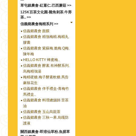
草屯鎮農會-紅薏仁.巴西蘑菇 >>
125K百茶文化園-雞角刺茶.牛蒡
茶.. >>
信義鄉農會梅精系列 >>
信義鄉農會 面膜
信義鄉農會 精強梅精.梅精丸
膠囊
信義鄉農會 紫蘇梅.脆梅.Q梅.
陳年梅
HELLO KITTY 蜂蜜梅..
信義鄉農會 酵素.有神酵系列.
烏梅精強湯
梅精硬糖.梅子酵素軟糖.馬告
麻辣花生
信義鄉農會 伴手禮盒-青梅竹
馬禮盒..
信義鄉農會 料理總舖師.苦茶
油
信義鄉農會 玉山烏龍茶
信義鄉農會 三秋一果.烏嘎防
護液
關西鎮農會-即溶仙草粉.魚腥草