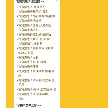
古寶無患子 安定鄉 >>
古寶無患子 寶寶系列
古寶無患子旅行組.禮盒
古寶無患子皂乳全方位(萬用)
古寶無患子洗髮精
古寶無患子護髮.頭皮養護
古寶無患沐浴乳
古寶無患身體乳液.按摩油
古寶無患去角質-臉.身.腳
古寶洗臉乳.洗面皂
古寶無患子臉精華液.化粧水.
卸妝.去角質
古寶無患子面膜
古寶無患子皂-臉.肌膚
古寶無患子牙膏
古寶無患子玫瑰潤唇.眼霜.蜜
粉
古寶無患子洗手乳.乾洗手.護
手霜
古寶無患子-居家.洗衣精.粉.皂
古寶無患子洗潔液/蔬碗
其他
花壇鄉 艾草之家 >>