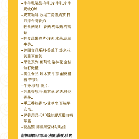
牛羊乳製品-羊乳片.牛乳片.牛
奶軟Q球
奶茶咖啡-牧場工房濃奶茶.日
月潭台灣香奶
輕食菇脆片-香菇.秀珍菇.杏鮑
菇
輕食蔬果脆片-洋蔥.水果.蔬菜.
牛蒡..
休閒食品系列-葵瓜子.爆米花.
黃薑軍薑黃
果乾系列-葡萄乾.洛神花.金桔.
無籽橄欖
養生食品-辣木茶.牛蒡.鹹橄欖
粉.苦茶油
牛蒡.茶餅.脆片.
芳薰香氛油-薰衣草.迷迭.桂花.
香茅..
手工香氛香皂-艾草皂.百福平
安皂..
保養用品-Q10蠶絲膠原蛋白精
華霜..
藝品類-德國黑森林咕咕鐘
南投縣肉品市場-洗髮.護髮.豬肉