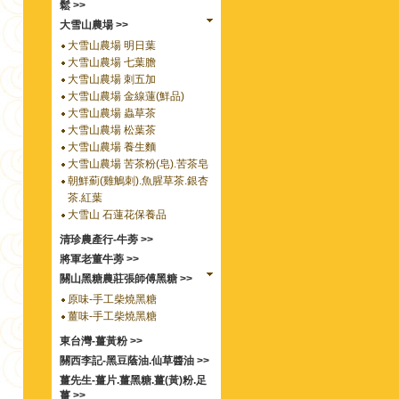
鬆 >>
大雪山農場 >>
大雪山農場 明日葉
大雪山農場 七葉膽
大雪山農場 刺五加
大雪山農場 金線蓮(鮮品)
大雪山農場 蟲草茶
大雪山農場 松葉茶
大雪山農場 養生麵
大雪山農場 苦茶粉(皂).苦茶皂
朝鮮薊(雞鵤刺).魚腥草茶.銀杏
茶.紅葉
大雪山 石蓮花保養品
清珍農產行-牛蒡 >>
將軍老董牛蒡 >>
關山黑糖農莊張師傅黑糖 >>
原味-手工柴燒黑糖
薑味-手工柴燒黑糖
東台灣-薑黃粉 >>
關西李記-黑豆蔭油.仙草醬油 >>
薑先生-薑片.薑黑糖.薑(黃)粉.足
薑 >>