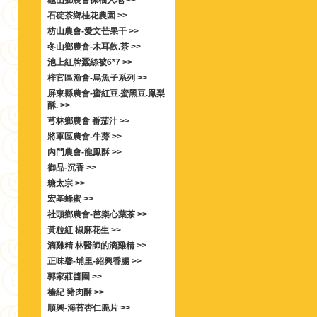
龜山鄉農會保柚大地 >>
石碇茶鄉桂花農園 >>
枋山農會-愛文芒果干 >>
冬山鄉農會-木耳飲.茶 >>
池上紅牌蠶絲被6*7 >>
梓官區漁會-烏魚子系列 >>
屏東縣農會-蜜紅豆.蜜黑豆.鳯梨
酥. >>
芎林鄉農會 番茄汁 >>
將軍區農會-牛蒡 >>
內門農會-龍鳯酥 >>
御品-沉香 >>
糖太宗 >>
宏基蜂蜜 >>
社頭鄉農會-芭樂心葉茶 >>
黃粒紅 椒麻花生 >>
滴雞精 林醫師的滴雞精 >>
正味馨-埔里-紹興香腸 >>
郭家莊醬園 >>
榛紀 豬肉酥 >>
順興-海苔杏仁脆片 >>