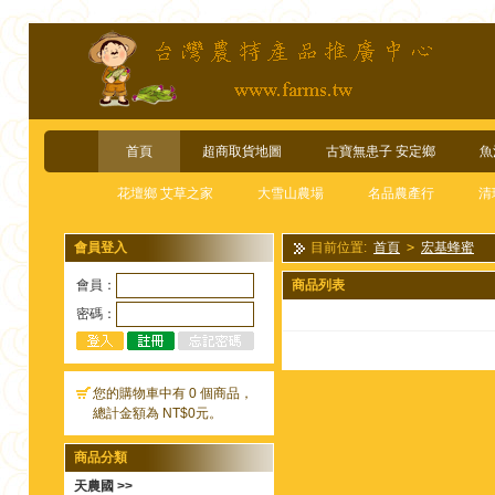
首頁
超商取貨地圖
古寶無患子 安定鄉
魚
花壇鄉 艾草之家
大雪山農場
名品農產行
清
會員登入
目前位置:
首頁
>
宏基蜂蜜
會員：
商品列表
密碼：
您的購物車中有 0 個商品，
總計金額為 NT$0元。
商品分類
天農國 >>