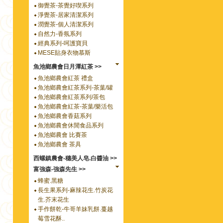
御覺茶-茶覺好喫系列
淨覺茶-居家清潔系列
潤覺茶-個人清潔系列
自然力-香氛系列
經典系列-呵護寶貝
MESE貼身衣物慕斯
魚池鄉農會日月潭紅茶 >>
魚池鄉農會紅茶 禮盒
魚池鄉農會紅茶系列-茶葉/罐
魚池鄉農會紅茶系列/茶包
魚池鄉農會紅茶-茶葉/樂活包
魚池鄉農會香菇系列
魚池鄉農會休閒食品系列
魚池鄉農會 比賽茶
魚池鄉農會 茶具
西螺鎮農會-穗美人皂.白醬油 >>
富強森-強森先生 >>
蜂蜜.黑糖
長生果系列-麻辣花生.竹炭花
生.芥末花生
手作餅乾-牛哥羊妹乳餅.蔓越
莓雪花酥..