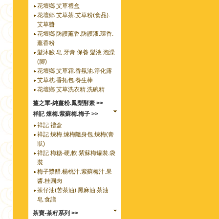
花壇鄉 艾草禮盒
花壇郷 艾草茶.艾草粉(食品).
艾草醬
花壇鄉 防護薰香.防護液.環香.
薰香粉
髮沐臉.皂.牙膏.保養.髮液.泡澡
(腳)
花壇鄉 艾草霜.香氛油.淨化露
艾草枕.香拓包.養生棒
花壇鄉 艾草洗衣精.洗碗精
薑之軍-純薑粉.鳳梨酵素 >>
祥記 煉梅.紫蘇梅.梅子 >>
祥記 禮盒
祥記 煉梅.煉梅隨身包.煉梅(膏
狀)
祥記 梅糖-硬,軟.紫蘇梅罐裝.袋
裝
梅子漿醋.楊桃汁.紫蘇梅汁.果
醬.桂圓肉
茶仔油(苦茶油).黑麻油.茶油
皂.食譜
茶寶-茶籽系列 >>