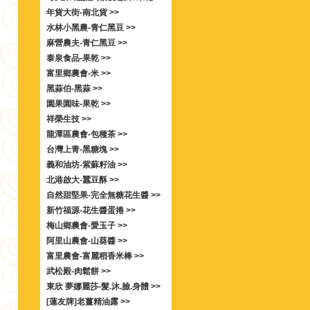
年貨大街-南北貨 >>
水林小黑農-青仁黑豆 >>
麻營農夫-青仁黑豆 >>
泰泉食品-果乾 >>
富里鄉農會-米 >>
黑蒜伯-黑蒜 >>
園果園味-果乾 >>
祥榮生技 >>
龍潭區農會-包種茶 >>
台灣上青-黑糖塊 >>
義和油坊-紫蘇籽油 >>
北港啟大-蠶豆酥 >>
自然甜堅果-完全無糖花生醬 >>
新竹福源-花生醬蛋捲 >>
梅山鄉農會-愛玉子 >>
阿里山農會-山葵醬 >>
富里農會-富麗稻香米棒 >>
武松殿-肉鬆餅 >>
東欣 夢娜麗莎-髮.沐.臉.身體 >>
[蓮友牌]老薑精油露 >>