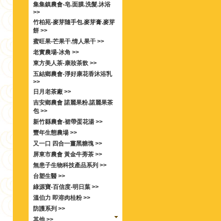
集集鎮農會-皂.面膜.洗髮.沐浴
>>
竹柏苑-麥芽隨手包.麥芽膏.麥芽
餅 >>
蜜旺果-芒果干.情人果干 >>
老實農場-冰角 >>
東方美人茶-康妝茶飲 >>
五結鄉農會-淨好康花香沐浴乳
>>
日月老茶廠 >>
吉安鄉農會 諾麗果粉.諾麗果茶
包 >>
新竹縣農會-裙帶蛋花湯 >>
豐年生態農場 >>
又一口 四合一薑黑糖塊 >>
屏東市農會 黃金牛蒡茶 >>
無患子生物科技產品系列 >>
台塑生醫 >>
綠源寶-百信度-明日葉 >>
溫伯力 即溶肉桂粉 >>
防護系列 >>
其他 >>