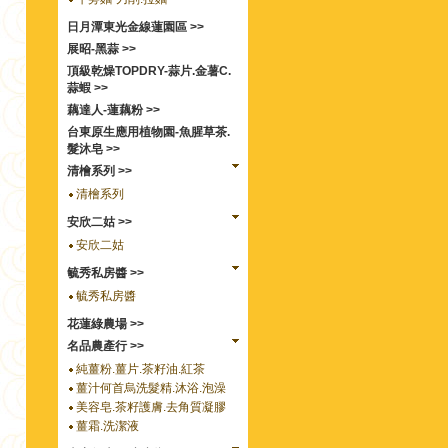
日月潭東光金線蓮園區 >>
展昭-黑蒜 >>
頂級乾燥TOPDRY-蒜片.金薯C.
蒜蝦 >>
藕達人-蓮藕粉 >>
台東原生應用植物園-魚腥草茶.
髮沐皂 >>
清檜系列 >>
清檜系列
安欣二姑 >>
安欣二姑
毓秀私房醬 >>
毓秀私房醬
花蓮綠農場 >>
名品農產行 >>
純薑粉.薑片.茶籽油.紅茶
薑汁何首烏洗髮精.沐浴.泡澡
美容皂.茶籽護膚.去角質凝膠
薑霜.洗潔液