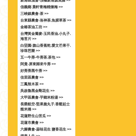
新港區漁會-頂極新港旗魚脯 >>
信義鄉 晨軒青梅精煉梅 >>
三峽鎮農會-茶 >>
台東縣農會-洛神茶.魚腥草茶 >>
金椿茶油工坊 >>
台灣黃金蕎麥-玉民香油.小丸子.
海苔片 >>
白堊園-旗山香蕉乾.愛文芒果干.
珍珠芭樂 >>
五一牛蒡-牛蒡茶.茶包 >>
阿貴-屏東歸來牛蒡 >>
好蒡蒡黑牛蒡 >>
佳里區農會 >>
三鳳辣木茶 >>
吳啟魯黑金剛花生 >>
大甲區農會-芋鄉米粉湯 >>
長榮航空-堅果脆丸子.香鬆起士
糙米捲 >>
花蓮野生山苦瓜 >>
花蓮市農會 >>
六腳農會-蒜味花生 鹽香花生 >>