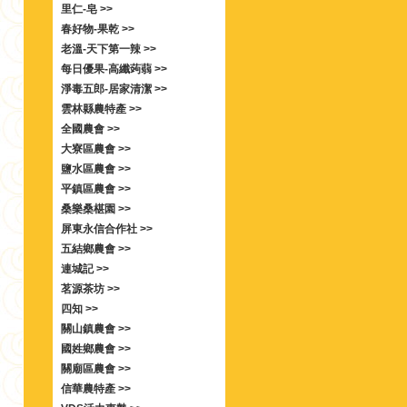
里仁-皂 >>
春好物-果乾 >>
老溫-天下第一辣 >>
每日優果-高纖蒟蒻 >>
淨毒五郎-居家清潔 >>
雲林縣農特產 >>
全國農會 >>
大寮區農會 >>
鹽水區農會 >>
平鎮區農會 >>
桑樂桑椹園 >>
屏東永信合作社 >>
五結鄉農會 >>
連城記 >>
茗源茶坊 >>
四知 >>
關山鎮農會 >>
國姓鄉農會 >>
關廟區農會 >>
信華農特產 >>