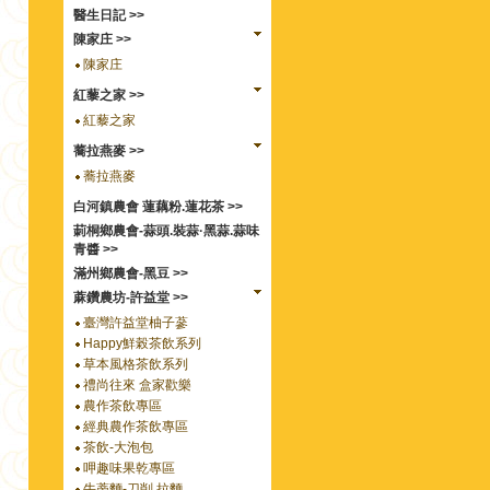
醫生日記 >>
陳家庄 >>
陳家庄
紅藜之家 >>
紅藜之家
蕎拉燕麥 >>
蕎拉燕麥
白河鎮農會 蓮藕粉.蓮花茶 >>
莿桐鄉農會-蒜頭.裝蒜·黑蒜.蒜味
青醬 >>
滿州鄉農會-黑豆 >>
蔴鑽農坊-許益堂 >>
臺灣許益堂柚子蔘
Happy鮮榖茶飲系列
草本風格茶飲系列
禮尚往來 盒家歡樂
農作茶飲專區
經典農作茶飲專區
茶飲-大泡包
呷趣味果乾專區
牛蒡麵-刀削.拉麵