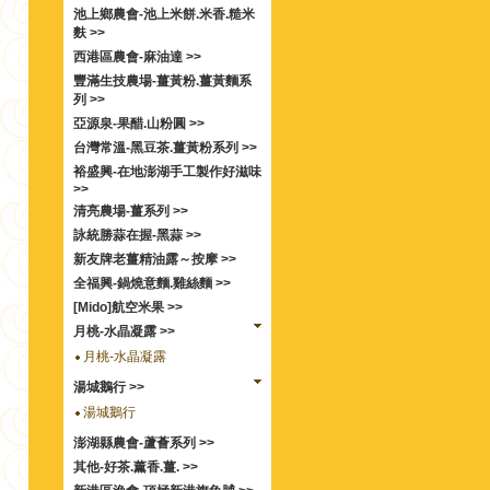
池上鄉農會-池上米餅.米香.糙米
麩 >>
西港區農會-麻油達 >>
豐滿生技農場-薑黃粉.薑黃麵系
列 >>
亞源泉-果醋.山粉圓 >>
台灣常溫-黑豆茶.薑黃粉系列 >>
裕盛興-在地澎湖手工製作好滋味
>>
清亮農場-薑系列 >>
詠統勝蒜在握-黑蒜 >>
新友牌老薑精油露～按摩 >>
全福興-鍋燒意麵.雞絲麵 >>
[Mido]航空米果 >>
月桃-水晶凝露 >>
月桃-水晶凝露
湯城鵝行 >>
湯城鵝行
澎湖縣農會-蘆薈系列 >>
其他-好茶.薰香.薑. >>