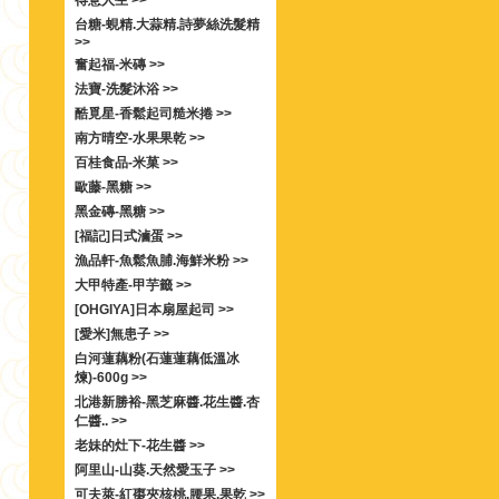
得意人生 >>
台糖-蜆精.大蒜精.詩夢絲洗髮精
>>
奮起福-米磚 >>
法寶-洗髮沐浴 >>
酷覓星-香鬆起司糙米捲 >>
南方晴空-水果果乾 >>
百桂食品-米菓 >>
歐藤-黑糖 >>
黑金磚-黑糖 >>
[福記]日式滷蛋 >>
漁品軒-魚鬆魚脯.海鮮米粉 >>
大甲特產-甲芋籤 >>
[OHGIYA]日本扇屋起司 >>
[愛米]無患子 >>
白河蓮藕粉(石蓮蓮藕低溫冰
煉)-600g >>
北港新勝裕-黑芝麻醬.花生醬.杏
仁醬.. >>
老妹的灶下-花生醬 >>
阿里山-山葵.天然愛玉子 >>
可夫萊-紅棗夾核桃.腰果.果乾 >>