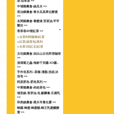
茶.仙草茶 >>
中埔鄉農會-絲瓜水 >>
長治郷農會-青木瓜高單位酵素
>>
名間鄉農會-養髮液.苦茶油.芊芊
髮沐 >>
香茶巷40號紅茶 >>
台茶8(阿薩姆)紅茶
紅茶(袋茶包)系列
台茶18(紅玉)紅茶
古坑鄉農會-加比山古坑即溶咖啡
>>
澎湖菊之鱻-海鮮干貝醬.XO醬..
>>
手作皂系列--茶箍-潔顏.洗頭.沐
浴皂 >>
阿原肥皂-肥皂系列 >>
中寮鄉農會-肉桂茶包 >>
埔里鎮-香茅油.皂.麒麟膏.豆腐乳
>>
和美鎮農會-黑木耳養生露 >>
蜂國-蜂蜜.蜂蜜醋.蜂王乳蜜釀酵
素 >>