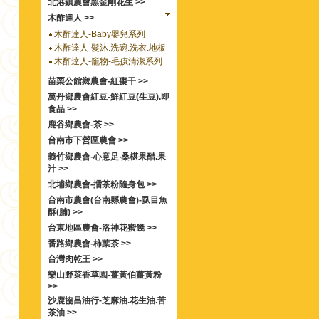
北港鎮農會黑金剛花生 >>
木酢達人 >>
木酢達人-Baby嬰兒系列
木酢達人-髮沐.洗碗.洗衣.地板
木酢達人-竉物-毛孩清潔系列
苗栗公館鄉農會-紅棗干 >>
萬丹鄉農會紅豆-鮮紅豆(生豆).即
食品 >>
鹿谷鄉農會-茶 >>
台南市下營區農會 >>
義竹鄉農會-心意足‧桑椹果醋.果
汁 >>
北埔鄉農會-擂茶粉隨身包 >>
台南市農會(台南縣農會)-虱目魚
酥(脯) >>
台東地區農會-洛神花蜜餞 >>
番路鄉農會-柿葉茶 >>
台灣肉乾王 >>
樂山野菜香草園-薑黃伯薑黃粉
>>
沙鹿協昌油行-芝麻油.花生油.苦
茶油 >>