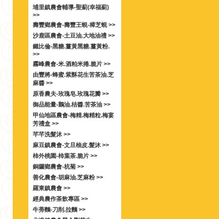
埔里鎮農會輔導-聖薊(幸福薊)
>>
壽豐鄉農會-壽豐王蜆-樟芝蜆 >>
沙鹿區農會-土豆油.大地油禮 >>
鐵比倫-黑糖.薑黃黑糖.薑黃粉.
>>
霧峰農會-米.酒粕米捲.脆片 >>
由豐將-蜂蜜.紫酥花生苦茶油.芝
麻醬 >>
原香農夫-玫瑰皂.玫瑰花瓣 >>
御品能量-鵝油.桔醬.苦茶油 >>
甲仙地區農會-梅精.梅精粒.梅宴
芳禮盒 >>
芊芊洗髮沐 >>
麻豆鎮農會-文旦柚皮.髮沐 >>
柿外桃園-柿葉茶.脆片 >>
銅鑼鄉農會-杭菊 >>
善化農會-胡麻油.芝麻粉 >>
羅東鎮農會 >>
經典農作茶飲專區 >>
牛蒡麵-刀削.拉麵 >>