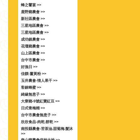
蜂之饗宴 >>
鹿野鄉農會 >>
新社區農會 >>
三星地區農會 >>
三星地區農會 >>
成功鎮農會 >>
花壇鄉農會 >>
山上區農會 >>
台中市農會 >>
好漁日 >>
佳饌-薑黃粉 >>
玉井農會-情人果干 >>
客錸蜂蜜 >>
綺緣無患子 >>
大寮鄉-9號紅寶紅豆 >>
日式青梅精 >>
台中市農會無患子 >>
欣欣食品-肉乾.餅乾 >>
南投縣農會-苦茶油.甜菊梅.髮沐
>>