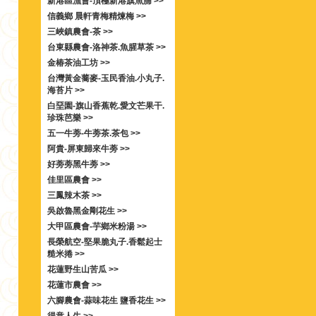
新港區漁會-頂極新港旗魚脯 >>
信義鄉 晨軒青梅精煉梅 >>
三峽鎮農會-茶 >>
台東縣農會-洛神茶.魚腥草茶 >>
金椿茶油工坊 >>
台灣黃金蕎麥-玉民香油.小丸子.
海苔片 >>
白堊園-旗山香蕉乾.愛文芒果干.
珍珠芭樂 >>
五一牛蒡-牛蒡茶.茶包 >>
阿貴-屏東歸來牛蒡 >>
好蒡蒡黑牛蒡 >>
佳里區農會 >>
三鳳辣木茶 >>
吳啟魯黑金剛花生 >>
大甲區農會-芋鄉米粉湯 >>
長榮航空-堅果脆丸子.香鬆起士
糙米捲 >>
花蓮野生山苦瓜 >>
花蓮市農會 >>
六腳農會-蒜味花生 鹽香花生 >>