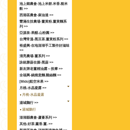
池上鄉農會-池上米餅.米香.糙米
麩 >>
西港區農會-麻油達 >>
豐滿生技農場-薑黃粉.薑黃麵系
列 >>
亞源泉-果醋.山粉圓 >>
台灣常溫-黑豆茶.薑黃粉系列 >>
裕盛興-在地澎湖手工製作好滋味
>>
清亮農場-薑系列 >>
詠統勝蒜在握-黑蒜 >>
新友牌老薑精油露～按摩 >>
全福興-鍋燒意麵.雞絲麵 >>
[Mido]航空米果 >>
月桃-水晶凝露 >>
月桃-水晶凝露
湯城鵝行 >>
湯城鵝行
澎湖縣農會-蘆薈系列 >>
其他-好茶.薰香.薑. >>