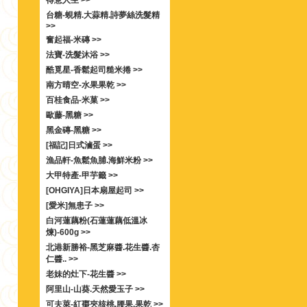
得意人生 >>
台糖-蜆精.大蒜精.詩夢絲洗髮精
>>
奮起福-米磚 >>
法寶-洗髮沐浴 >>
酷覓星-香鬆起司糙米捲 >>
南方晴空-水果果乾 >>
百桂食品-米菓 >>
歐藤-黑糖 >>
黑金磚-黑糖 >>
[福記]日式滷蛋 >>
漁品軒-魚鬆魚脯.海鮮米粉 >>
大甲特產-甲芋籤 >>
[OHGIYA]日本扇屋起司 >>
[愛米]無患子 >>
白河蓮藕粉(石蓮蓮藕低溫冰
煉)-600g >>
北港新勝裕-黑芝麻醬.花生醬.杏
仁醬.. >>
老妹的灶下-花生醬 >>
阿里山-山葵.天然愛玉子 >>
可夫萊-紅棗夾核桃.腰果.果乾 >>