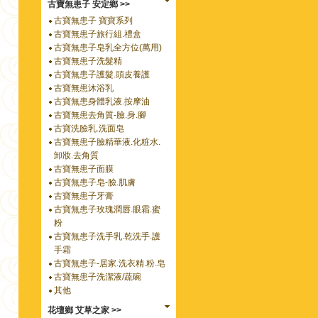
古寶無患子 安定鄉 >>
古寶無患子 寶寶系列
古寶無患子旅行組.禮盒
古寶無患子皂乳全方位(萬用)
古寶無患子洗髮精
古寶無患子護髮.頭皮養護
古寶無患沐浴乳
古寶無患身體乳液.按摩油
古寶無患去角質-臉.身.腳
古寶洗臉乳.洗面皂
古寶無患子臉精華液.化粧水.
卸妝.去角質
古寶無患子面膜
古寶無患子皂-臉.肌膚
古寶無患子牙膏
古寶無患子玫瑰潤唇.眼霜.蜜
粉
古寶無患子洗手乳.乾洗手.護
手霜
古寶無患子-居家.洗衣精.粉.皂
古寶無患子洗潔液/蔬碗
其他
花壇鄉 艾草之家 >>