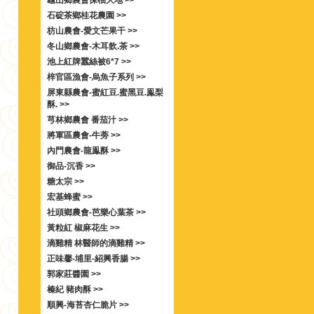
龜山鄉農會保柚大地 >>
石碇茶鄉桂花農園 >>
枋山農會-愛文芒果干 >>
冬山鄉農會-木耳飲.茶 >>
池上紅牌蠶絲被6*7 >>
梓官區漁會-烏魚子系列 >>
屏東縣農會-蜜紅豆.蜜黑豆.鳯梨
酥. >>
芎林鄉農會 番茄汁 >>
將軍區農會-牛蒡 >>
內門農會-龍鳯酥 >>
御品-沉香 >>
糖太宗 >>
宏基蜂蜜 >>
社頭鄉農會-芭樂心葉茶 >>
黃粒紅 椒麻花生 >>
滴雞精 林醫師的滴雞精 >>
正味馨-埔里-紹興香腸 >>
郭家莊醬園 >>
榛紀 豬肉酥 >>
順興-海苔杏仁脆片 >>