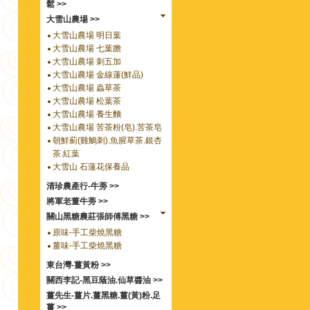
鬆 >>
大雪山農場 >>
大雪山農場 明日葉
大雪山農場 七葉膽
大雪山農場 刺五加
大雪山農場 金線蓮(鮮品)
大雪山農場 蟲草茶
大雪山農場 松葉茶
大雪山農場 養生麵
大雪山農場 苦茶粉(皂).苦茶皂
朝鮮薊(雞鵤刺).魚腥草茶.銀杏
茶.紅葉
大雪山 石蓮花保養品
清珍農產行-牛蒡 >>
將軍老董牛蒡 >>
關山黑糖農莊張師傅黑糖 >>
原味-手工柴燒黑糖
薑味-手工柴燒黑糖
東台灣-薑黃粉 >>
關西李記-黑豆蔭油.仙草醬油 >>
薑先生-薑片.薑黑糖.薑(黃)粉.足
薑 >>