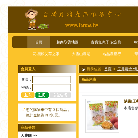
首頁
超商取貨地圖
古寶無患子 安定鄉
魚
花壇鄉 艾草之家
大雪山農場
名品農產行
清
會員登入
目前位置:
首頁
>
玉井農會-情
會員：
商品列表
密碼：
缺貨[玉
本店售
您的購物車中有 0 個商品，
總計金額為 NT$0元。
商品分類
天農國 >>