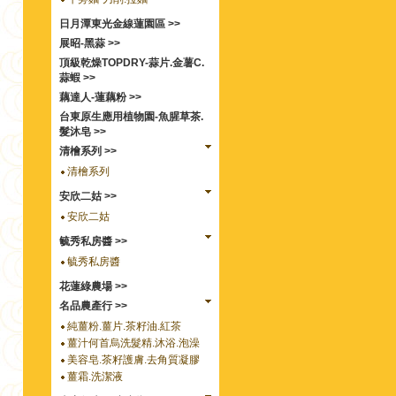
日月潭東光金線蓮園區 >>
展昭-黑蒜 >>
頂級乾燥TOPDRY-蒜片.金薯C.
蒜蝦 >>
藕達人-蓮藕粉 >>
台東原生應用植物園-魚腥草茶.
髮沐皂 >>
清檜系列 >>
清檜系列
安欣二姑 >>
安欣二姑
毓秀私房醬 >>
毓秀私房醬
花蓮綠農場 >>
名品農產行 >>
純薑粉.薑片.茶籽油.紅茶
薑汁何首烏洗髮精.沐浴.泡澡
美容皂.茶籽護膚.去角質凝膠
薑霜.洗潔液