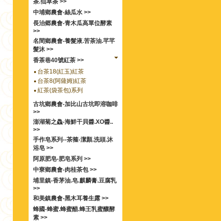
茶.仙草茶 >>
中埔鄉農會-絲瓜水 >>
長治郷農會-青木瓜高單位酵素
>>
名間鄉農會-養髮液.苦茶油.芊芊
髮沐 >>
香茶巷40號紅茶 >>
台茶18(紅玉)紅茶
台茶8(阿薩姆)紅茶
紅茶(袋茶包)系列
古坑鄉農會-加比山古坑即溶咖啡
>>
澎湖菊之鱻-海鮮干貝醬.XO醬..
>>
手作皂系列--茶箍-潔顏.洗頭.沐
浴皂 >>
阿原肥皂-肥皂系列 >>
中寮鄉農會-肉桂茶包 >>
埔里鎮-香茅油.皂.麒麟膏.豆腐乳
>>
和美鎮農會-黑木耳養生露 >>
蜂國-蜂蜜.蜂蜜醋.蜂王乳蜜釀酵
素 >>