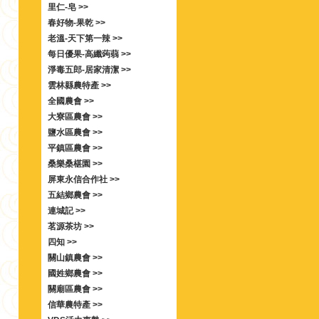
里仁-皂 >>
春好物-果乾 >>
老溫-天下第一辣 >>
每日優果-高纖蒟蒻 >>
淨毒五郎-居家清潔 >>
雲林縣農特產 >>
全國農會 >>
大寮區農會 >>
鹽水區農會 >>
平鎮區農會 >>
桑樂桑椹園 >>
屏東永信合作社 >>
五結鄉農會 >>
連城記 >>
茗源茶坊 >>
四知 >>
關山鎮農會 >>
國姓鄉農會 >>
關廟區農會 >>
信華農特產 >>