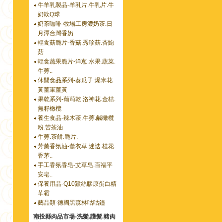
牛羊乳製品-羊乳片.牛乳片.牛
奶軟Q球
奶茶咖啡-牧場工房濃奶茶.日
月潭台灣香奶
輕食菇脆片-香菇.秀珍菇.杏鮑
菇
輕食蔬果脆片-洋蔥.水果.蔬菜.
牛蒡..
休閒食品系列-葵瓜子.爆米花.
黃薑軍薑黃
果乾系列-葡萄乾.洛神花.金桔.
無籽橄欖
養生食品-辣木茶.牛蒡.鹹橄欖
粉.苦茶油
牛蒡.茶餅.脆片.
芳薰香氛油-薰衣草.迷迭.桂花.
香茅..
手工香氛香皂-艾草皂.百福平
安皂..
保養用品-Q10蠶絲膠原蛋白精
華霜..
藝品類-德國黑森林咕咕鐘
南投縣肉品市場-洗髮.護髮.豬肉