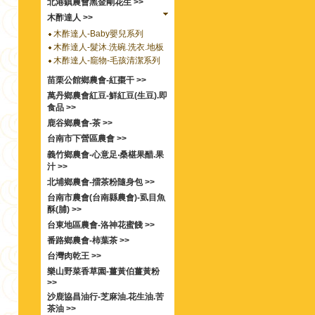
北港鎮農會黑金剛花生 >>
木酢達人 >>
木酢達人-Baby嬰兒系列
木酢達人-髮沐.洗碗.洗衣.地板
木酢達人-竉物-毛孩清潔系列
苗栗公館鄉農會-紅棗干 >>
萬丹鄉農會紅豆-鮮紅豆(生豆).即
食品 >>
鹿谷鄉農會-茶 >>
台南市下營區農會 >>
義竹鄉農會-心意足‧桑椹果醋.果
汁 >>
北埔鄉農會-擂茶粉隨身包 >>
台南市農會(台南縣農會)-虱目魚
酥(脯) >>
台東地區農會-洛神花蜜餞 >>
番路鄉農會-柿葉茶 >>
台灣肉乾王 >>
樂山野菜香草園-薑黃伯薑黃粉
>>
沙鹿協昌油行-芝麻油.花生油.苦
茶油 >>