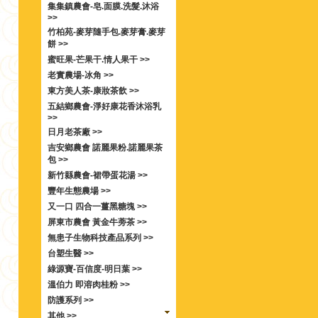
集集鎮農會-皂.面膜.洗髮.沐浴
>>
竹柏苑-麥芽隨手包.麥芽膏.麥芽
餅 >>
蜜旺果-芒果干.情人果干 >>
老實農場-冰角 >>
東方美人茶-康妝茶飲 >>
五結鄉農會-淨好康花香沐浴乳
>>
日月老茶廠 >>
吉安鄉農會 諾麗果粉.諾麗果茶
包 >>
新竹縣農會-裙帶蛋花湯 >>
豐年生態農場 >>
又一口 四合一薑黑糖塊 >>
屏東市農會 黃金牛蒡茶 >>
無患子生物科技產品系列 >>
台塑生醫 >>
綠源寶-百信度-明日葉 >>
溫伯力 即溶肉桂粉 >>
防護系列 >>
其他 >>