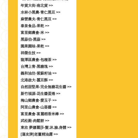
年貨大街-南北貨 >>
水林小黑農-青仁黑豆 >>
麻營農夫-青仁黑豆 >>
泰泉食品-果乾 >>
富里鄉農會-米 >>
黑蒜伯-黑蒜 >>
園果園味-果乾 >>
祥榮生技 >>
龍潭區農會-包種茶 >>
台灣上青-黑糖塊 >>
義和油坊-紫蘇籽油 >>
北港啟大-蠶豆酥 >>
自然甜堅果-完全無糖花生醬 >>
新竹福源-花生醬蛋捲 >>
梅山鄉農會-愛玉子 >>
阿里山農會-山葵醬 >>
富里農會-富麗稻香米棒 >>
武松殿-肉鬆餅 >>
東欣 夢娜麗莎-髮.沐.臉.身體 >>
[蓮友牌]老薑精油露 >>