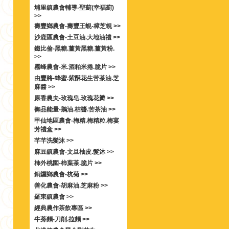
埔里鎮農會輔導-聖薊(幸福薊)
>>
壽豐鄉農會-壽豐王蜆-樟芝蜆 >>
沙鹿區農會-土豆油.大地油禮 >>
鐵比倫-黑糖.薑黃黑糖.薑黃粉.
>>
霧峰農會-米.酒粕米捲.脆片 >>
由豐將-蜂蜜.紫酥花生苦茶油.芝
麻醬 >>
原香農夫-玫瑰皂.玫瑰花瓣 >>
御品能量-鵝油.桔醬.苦茶油 >>
甲仙地區農會-梅精.梅精粒.梅宴
芳禮盒 >>
芊芊洗髮沐 >>
麻豆鎮農會-文旦柚皮.髮沐 >>
柿外桃園-柿葉茶.脆片 >>
銅鑼鄉農會-杭菊 >>
善化農會-胡麻油.芝麻粉 >>
羅東鎮農會 >>
經典農作茶飲專區 >>
牛蒡麵-刀削.拉麵 >>