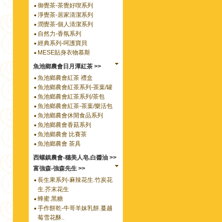
御覺茶-茶覺好喫系列
淨覺茶-居家清潔系列
潤覺茶-個人清潔系列
自然力-香氛系列
經典系列-呵護寶貝
MESE貼身衣物慕斯
魚池鄉農會日月潭紅茶 >>
魚池鄉農會紅茶 禮盒
魚池鄉農會紅茶系列-茶葉/罐
魚池鄉農會紅茶系列/茶包
魚池鄉農會紅茶-茶葉/樂活包
魚池鄉農會休閒食品系列
魚池鄉農會香菇系列
魚池鄉農會 比賽茶
魚池鄉農會 茶具
西螺鎮農會-穗美人皂.白醬油 >>
富強森-強森先生 >>
長生果系列-麻辣花生.竹炭花
生.芥末花生
蜂蜜.黑糖
手作餅乾-牛哥羊妹乳餅.蔓越
莓雪花酥..