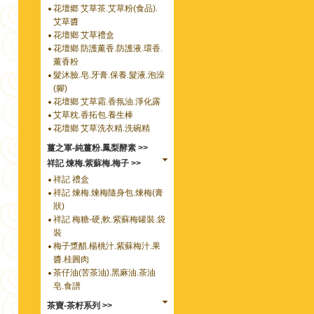
花壇郷 艾草茶.艾草粉(食品).
艾草醬
花壇鄉 艾草禮盒
花壇鄉 防護薰香.防護液.環香.
薰香粉
髮沐臉.皂.牙膏.保養.髮液.泡澡
(腳)
花壇鄉 艾草霜.香氛油.淨化露
艾草枕.香拓包.養生棒
花壇鄉 艾草洗衣精.洗碗精
薑之軍-純薑粉.鳳梨酵素 >>
祥記 煉梅.紫蘇梅.梅子 >>
祥記 禮盒
祥記 煉梅.煉梅隨身包.煉梅(膏
狀)
祥記 梅糖-硬,軟.紫蘇梅罐裝.袋
裝
梅子漿醋.楊桃汁.紫蘇梅汁.果
醬.桂圓肉
茶仔油(苦茶油).黑麻油.茶油
皂.食譜
茶寶-茶籽系列 >>