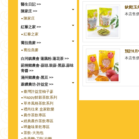
醫生日記 >>
缺貨[玉
陳家庄 >>
本店售
陳家庄
紅藜之家 >>
紅藜之家
蕎拉燕麥 >>
蕎拉燕麥
預計8月
本店售
白河鎮農會 蓮藕粉.蓮花茶 >>
莿桐鄉農會-蒜頭.裝蒜·黑蒜.蒜味
青醬 >>
滿州鄉農會-黑豆 >>
蔴鑽農坊-許益堂 >>
臺灣許益堂柚子蔘
Happy鮮榖茶飲系列
草本風格茶飲系列
禮尚往來 盒家歡樂
農作茶飲專區
經典農作茶飲專區
呷趣味果乾專區
茶飲-大泡包
牛蒡麵-刀削.拉麵