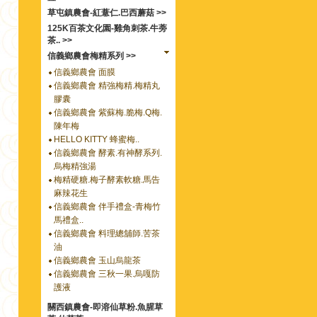
草屯鎮農會-紅薏仁.巴西蘑菇 >>
125K百茶文化園-雞角刺茶.牛蒡
茶.. >>
信義鄉農會梅精系列 >>
信義鄉農會 面膜
信義鄉農會 精強梅精.梅精丸
膠囊
信義鄉農會 紫蘇梅.脆梅.Q梅.
陳年梅
HELLO KITTY 蜂蜜梅..
信義鄉農會 酵素.有神酵系列.
烏梅精強湯
梅精硬糖.梅子酵素軟糖.馬告
麻辣花生
信義鄉農會 伴手禮盒-青梅竹
馬禮盒..
信義鄉農會 料理總舖師.苦茶
油
信義鄉農會 玉山烏龍茶
信義鄉農會 三秋一果.烏嘎防
護液
關西鎮農會-即溶仙草粉.魚腥草