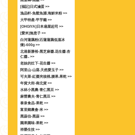
黑金磚-黑糖 >>
[福記]日式滷蛋 >>
漁品軒-魚鬆魚脯.海鮮米粉 >>
大甲特產-甲芋籤 >>
[OHGIYA]日本扇屋起司 >>
[愛米]無患子 >>
白河蓮藕粉(石蓮蓮藕低溫冰
煉)-600g >>
北港新勝裕-黑芝麻醬.花生醬.杏
仁醬.. >>
老妹的灶下-花生醬 >>
阿里山-山葵.天然愛玉子 >>
可夫萊-紅棗夾核桃.腰果.果乾 >>
年貨大街-南北貨 >>
水林小黑農-青仁黑豆 >>
麻營農夫-青仁黑豆 >>
泰泉食品-果乾 >>
富里鄉農會-米 >>
黑蒜伯-黑蒜 >>
園果園味-果乾 >>
祥榮生技 >>