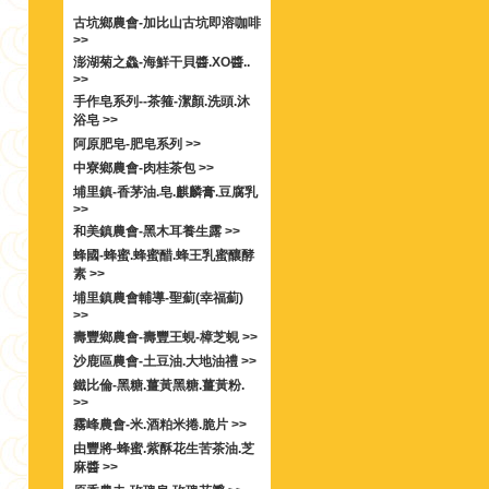
古坑鄉農會-加比山古坑即溶咖啡
>>
澎湖菊之鱻-海鮮干貝醬.XO醬..
>>
手作皂系列--茶箍-潔顏.洗頭.沐
浴皂 >>
阿原肥皂-肥皂系列 >>
中寮鄉農會-肉桂茶包 >>
埔里鎮-香茅油.皂.麒麟膏.豆腐乳
>>
和美鎮農會-黑木耳養生露 >>
蜂國-蜂蜜.蜂蜜醋.蜂王乳蜜釀酵
素 >>
埔里鎮農會輔導-聖薊(幸福薊)
>>
壽豐鄉農會-壽豐王蜆-樟芝蜆 >>
沙鹿區農會-土豆油.大地油禮 >>
鐵比倫-黑糖.薑黃黑糖.薑黃粉.
>>
霧峰農會-米.酒粕米捲.脆片 >>
由豐將-蜂蜜.紫酥花生苦茶油.芝
麻醬 >>