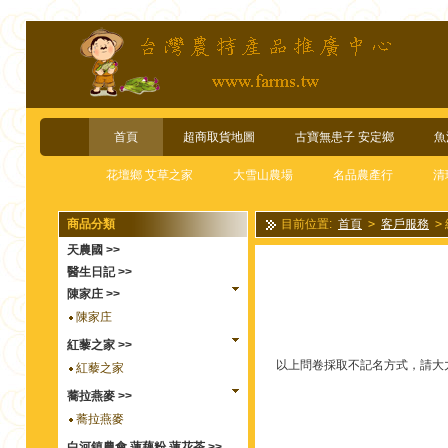
首頁
超商取貨地圖
古寶無患子 安定鄉
魚
花壇鄉 艾草之家
大雪山農場
名品農產行
清
商品分類
目前位置:
首頁
>
客戶服務
>
天農國 >>
醫生日記 >>
陳家庄 >>
陳家庄
紅藜之家 >>
以上問卷採取不記名方式，請大
紅藜之家
蕎拉燕麥 >>
蕎拉燕麥
白河鎮農會 蓮藕粉.蓮花茶 >>