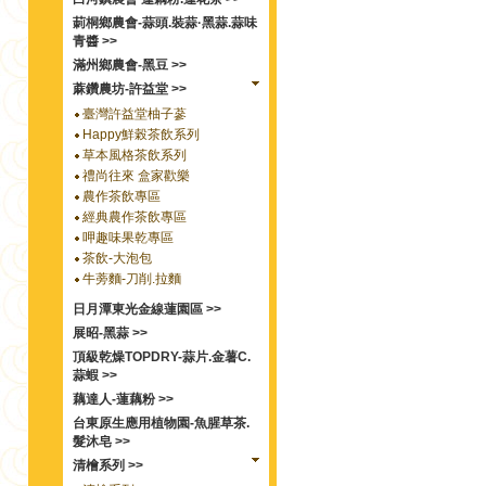
莿桐鄉農會-蒜頭.裝蒜·黑蒜.蒜味
青醬 >>
滿州鄉農會-黑豆 >>
蔴鑽農坊-許益堂 >>
臺灣許益堂柚子蔘
Happy鮮榖茶飲系列
草本風格茶飲系列
禮尚往來 盒家歡樂
農作茶飲專區
經典農作茶飲專區
呷趣味果乾專區
茶飲-大泡包
牛蒡麵-刀削.拉麵
日月潭東光金線蓮園區 >>
展昭-黑蒜 >>
頂級乾燥TOPDRY-蒜片.金薯C.
蒜蝦 >>
藕達人-蓮藕粉 >>
台東原生應用植物園-魚腥草茶.
髮沐皂 >>
清檜系列 >>