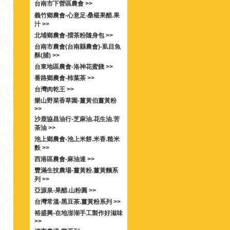
台南市下營區農會 >>
義竹鄉農會-心意足‧桑椹果醋.果
汁 >>
北埔鄉農會-擂茶粉隨身包 >>
台南市農會(台南縣農會)-虱目魚
酥(脯) >>
台東地區農會-洛神花蜜餞 >>
番路鄉農會-柿葉茶 >>
台灣肉乾王 >>
樂山野菜香草園-薑黃伯薑黃粉
>>
沙鹿協昌油行-芝麻油.花生油.苦
茶油 >>
池上鄉農會-池上米餅.米香.糙米
麩 >>
西港區農會-麻油達 >>
豐滿生技農場-薑黃粉.薑黃麵系
列 >>
亞源泉-果醋.山粉圓 >>
台灣常溫-黑豆茶.薑黃粉系列 >>
裕盛興-在地澎湖手工製作好滋味
>>