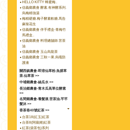
HELLO KITTY 蜂蜜梅..
信義鄉農會 酵素.有神酵系列.
烏梅精強湯
梅精硬糖.梅子酵素軟糖.馬告
麻辣花生
信義鄉農會 伴手禮盒-青梅竹
馬禮盒..
信義鄉農會 料理總舖師.苦茶
油
信義鄉農會 玉山烏龍茶
信義鄉農會 三秋一果.烏嘎防
護液
關西鎮農會-即溶仙草粉.魚腥草
茶.仙草茶 >>
中埔鄉農會-絲瓜水 >>
長治郷農會-青木瓜高單位酵素
>>
名間鄉農會-養髮液.苦茶油.芊芊
髮沐 >>
香茶巷40號紅茶 >>
台茶18(紅玉)紅茶
台茶8(阿薩姆)紅茶
紅茶(袋茶包)系列