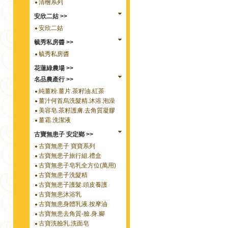
清檜系列
安欣二姑 >>
安欣二姑
毓秀私房醬 >>
毓秀私房醬
花蓮綠農場 >>
名品農產行 >>
純薑粉.薑片.茶籽油.紅茶
薑汁何首烏洗髮精.沐浴.泡澡
美容皂.茶籽護膚.去角質凝膠
薑霜.洗潔液
古寶無患子 安定鄉 >>
古寶無患子 寶寶系列
古寶無患子旅行組.禮盒
古寶無患子皂乳全方位(萬用)
古寶無患子洗髮精
古寶無患子護髮.頭皮養護
古寶無患沐浴乳
古寶無患身體乳液.按摩油
古寶無患去角質-臉.身.腳
古寶洗臉乳.洗面皂