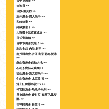
台中市農會 >>
好漁日 >>
佳饌-薑黃粉 >>
玉井農會-情人果干 >>
客錸蜂蜜 >>
綺緣無患子 >>
大寮鄉-9號紅寶紅豆 >>
日式青梅精 >>
台中市農會無患子 >>
欣欣食品-肉乾.餅乾 >>
南投縣農會-苦茶油.甜菊梅.髮沐
>>
龜山鄉農會保柚大地 >>
石碇茶鄉桂花農園 >>
枋山農會-愛文芒果干 >>
冬山鄉農會-木耳飲.茶 >>
池上紅牌蠶絲被6*7 >>
梓官區漁會-烏魚子系列 >>
屏東縣農會-蜜紅豆.蜜黑豆.鳯梨
酥. >>
芎林鄉農會 番茄汁 >>