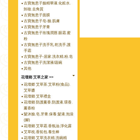
古寶無患子臉精華液.化粧水.
卸妝.去角質
古寶無患子面膜
古寶無患子皂-臉.肌膚
古寶無患子牙膏
古寶無患子玫瑰潤唇.眼霜.蜜
粉
古寶無患子洗手乳.乾洗手.護
手霜
古寶無患子-居家.洗衣精.粉.皂
古寶無患子洗潔液/蔬碗
其他
花壇鄉 艾草之家 >>
花壇郷 艾草茶.艾草粉(食品).
艾草醬
花壇鄉 艾草禮盒
花壇鄉 防護薰香.防護液.環香.
薰香粉
髮沐臉.皂.牙膏.保養.髮液.泡澡
(腳)
花壇鄉 艾草霜.香氛油.淨化露
艾草枕.香拓包.養生棒
花壇鄉 艾草洗衣精.洗碗精