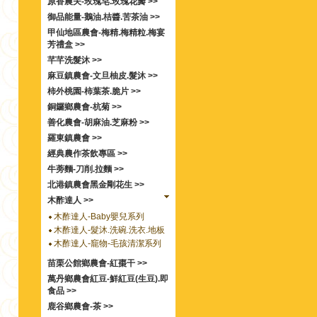
原香農夫-玫瑰皂.玫瑰花瓣 >>
御品能量-鵝油.桔醬.苦茶油 >>
甲仙地區農會-梅精.梅精粒.梅宴
芳禮盒 >>
芊芊洗髮沐 >>
麻豆鎮農會-文旦柚皮.髮沐 >>
柿外桃園-柿葉茶.脆片 >>
銅鑼鄉農會-杭菊 >>
善化農會-胡麻油.芝麻粉 >>
羅東鎮農會 >>
經典農作茶飲專區 >>
牛蒡麵-刀削.拉麵 >>
北港鎮農會黑金剛花生 >>
木酢達人 >>
木酢達人-Baby嬰兒系列
木酢達人-髮沐.洗碗.洗衣.地板
木酢達人-竉物-毛孩清潔系列
苗栗公館鄉農會-紅棗干 >>
萬丹鄉農會紅豆-鮮紅豆(生豆).即
食品 >>
鹿谷鄉農會-茶 >>