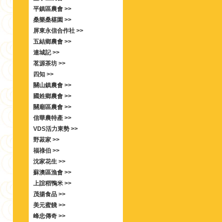
平鎮區農會 >>
桑樂桑椹園 >>
屏東永信合作社 >>
五結鄉農會 >>
連城記 >>
茗源茶坊 >>
四知 >>
關山鎮農會 >>
國姓鄉農會 >>
關廟區農會 >>
信華農特產 >>
VDS活力東勢 >>
野菽家 >>
福祿伯 >>
沈家花生 >>
蘇澳區漁會 >>
上誼稻鴨米 >>
茂揚食品 >>
美元蜜餞 >>
峰忠傳奇 >>