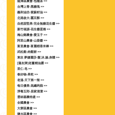
龍潭區農會-包種茶 >>
台灣上青-黑糖塊 >>
義和油坊-紫蘇籽油 >>
北港啟大-蠶豆酥 >>
自然甜堅果-完全無糖花生醬 >>
新竹福源-花生醬蛋捲 >>
梅山鄉農會-愛玉子 >>
阿里山農會-山葵醬 >>
富里農會-富麗稻香米棒 >>
武松殿-肉鬆餅 >>
東欣 夢娜麗莎-髮.沐.臉.身體 >>
[蓮友牌]老薑精油露 >>
里仁-皂 >>
春好物-果乾 >>
老溫-天下第一辣 >>
每日優果-高纖蒟蒻 >>
淨毒五郎-居家清潔 >>
雲林縣農特產 >>
全國農會 >>
大寮區農會 >>
鹽水區農會 >>