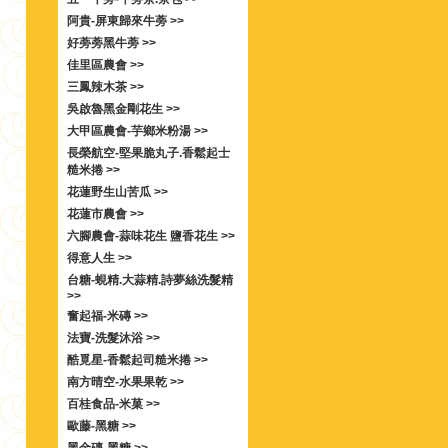
阿貴-屏東歸來牛蒡 >>
好蒡蒡黑牛蒡 >>
佳里區農會 >>
三鳳辣木茶 >>
吳啟魯黑金剛花生 >>
大甲區農會-芋鄉米粉湯 >>
長榮航空-堅果脆丸子.香鬆起士
糙米捲 >>
花蓮野生山苦瓜 >>
花蓮市農會 >>
六腳農會-蒜味花生 鹽香花生 >>
得意人生 >>
台糖-蜆精.大蒜精.詩夢絲洗髮精
>>
奮起福-米磚 >>
法寶-洗髮沐浴 >>
酷覓星-香鬆起司糙米捲 >>
南方晴空-水果果乾 >>
百桂食品-米菓 >>
歐藤-黑糖 >>