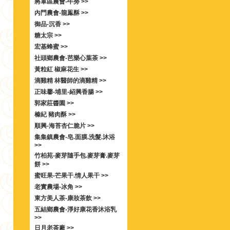
將軍區農會-牛蒡 >>
內門農會-龍鳯酥 >>
御品-沉香 >>
糖太宗 >>
宏基蜂蜜 >>
社頭鄉農會-芭樂心葉茶 >>
黃粒紅 椒麻花生 >>
滴雞精 林醫師的滴雞精 >>
正味馨-埔里-紹興香腸 >>
郭家莊醬園 >>
榛紀 豬肉酥 >>
順興-海苔杏仁脆片 >>
集集鎮農會-皂.面膜.洗髮.沐浴
>>
竹柏苑-麥芽隨手包.麥芽膏.麥芽
餅 >>
蜜旺果-芒果干.情人果干 >>
老實農場-冰角 >>
東方美人茶-康妝茶飲 >>
五結鄉農會-淨好康花香沐浴乳
>>
日月老茶廠 >>