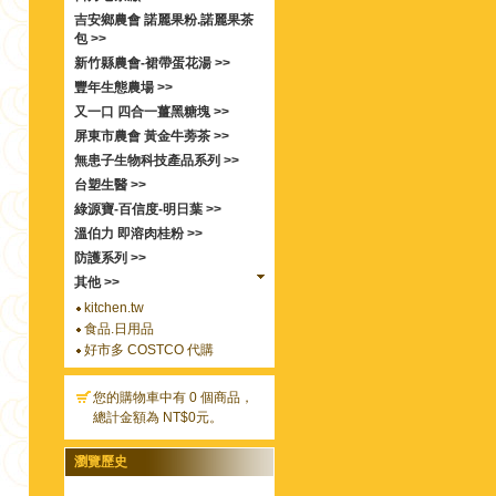
吉安鄉農會 諾麗果粉.諾麗果茶
包 >>
新竹縣農會-裙帶蛋花湯 >>
豐年生態農場 >>
又一口 四合一薑黑糖塊 >>
屏東市農會 黃金牛蒡茶 >>
無患子生物科技產品系列 >>
台塑生醫 >>
綠源寶-百信度-明日葉 >>
溫伯力 即溶肉桂粉 >>
防護系列 >>
其他 >>
kitchen.tw
食品.日用品
好市多 COSTCO 代購
您的購物車中有 0 個商品，
總計金額為 NT$0元。
瀏覽歷史