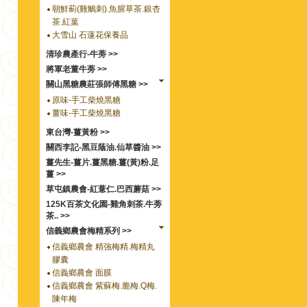
朝鮮薊(雞鵤刺).魚腥草茶.銀杏
茶.紅葉
大雪山 石蓮花保養品
清珍農產行-牛蒡 >>
將軍老董牛蒡 >>
關山黑糖農莊張師傅黑糖 >>
原味-手工柴燒黑糖
薑味-手工柴燒黑糖
東台灣-薑黃粉 >>
關西李記-黑豆蔭油.仙草醬油 >>
薑先生-薑片.薑黑糖.薑(黃)粉.足
薑 >>
草屯鎮農會-紅薏仁.巴西蘑菇 >>
125K百茶文化園-雞角刺茶.牛蒡
茶.. >>
信義鄉農會梅精系列 >>
信義鄉農會 精強梅精.梅精丸
膠囊
信義鄉農會 面膜
信義鄉農會 紫蘇梅.脆梅.Q梅.
陳年梅