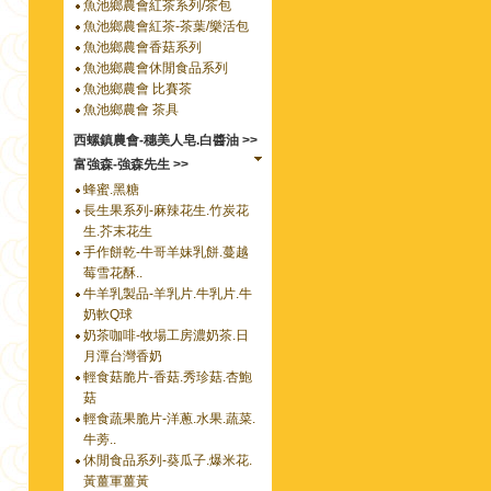
魚池鄉農會紅茶系列/茶包
魚池鄉農會紅茶-茶葉/樂活包
魚池鄉農會香菇系列
魚池鄉農會休閒食品系列
魚池鄉農會 比賽茶
魚池鄉農會 茶具
西螺鎮農會-穗美人皂.白醬油 >>
富強森-強森先生 >>
蜂蜜.黑糖
長生果系列-麻辣花生.竹炭花
生.芥末花生
手作餅乾-牛哥羊妹乳餅.蔓越
莓雪花酥..
牛羊乳製品-羊乳片.牛乳片.牛
奶軟Q球
奶茶咖啡-牧場工房濃奶茶.日
月潭台灣香奶
輕食菇脆片-香菇.秀珍菇.杏鮑
菇
輕食蔬果脆片-洋蔥.水果.蔬菜.
牛蒡..
休閒食品系列-葵瓜子.爆米花.
黃薑軍薑黃