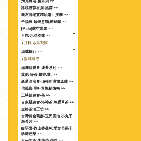
清亮農場-薑系列 >>
詠統勝蒜在握-黑蒜 >>
新友牌老薑精油露～按摩 >>
全福興-鍋燒意麵.雞絲麵 >>
[Mido]航空米果 >>
月桃-水晶凝露 >>
月桃-水晶凝露
湯城鵝行 >>
湯城鵝行
澎湖縣農會-蘆薈系列 >>
其他-好茶.薰香.薑. >>
新港區漁會-頂極新港旗魚脯 >>
信義鄉 晨軒青梅精煉梅 >>
三峽鎮農會-茶 >>
台東縣農會-洛神茶.魚腥草茶 >>
金椿茶油工坊 >>
台灣黃金蕎麥-玉民香油.小丸子.
海苔片 >>
白堊園-旗山香蕉乾.愛文芒果干.
珍珠芭樂 >>
五一牛蒡-牛蒡茶.茶包 >>