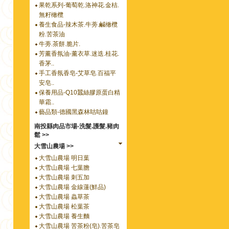
果乾系列-葡萄乾.洛神花.金桔.
無籽橄欖
養生食品-辣木茶.牛蒡.鹹橄欖
粉.苦茶油
牛蒡.茶餅.脆片.
芳薰香氛油-薰衣草.迷迭.桂花.
香茅..
手工香氛香皂-艾草皂.百福平
安皂..
保養用品-Q10蠶絲膠原蛋白精
華霜..
藝品類-德國黑森林咕咕鐘
南投縣肉品市場-洗髮.護髮.豬肉
鬆 >>
大雪山農場 >>
大雪山農場 明日葉
大雪山農場 七葉膽
大雪山農場 刺五加
大雪山農場 金線蓮(鮮品)
大雪山農場 蟲草茶
大雪山農場 松葉茶
大雪山農場 養生麵
大雪山農場 苦茶粉(皂).苦茶皂