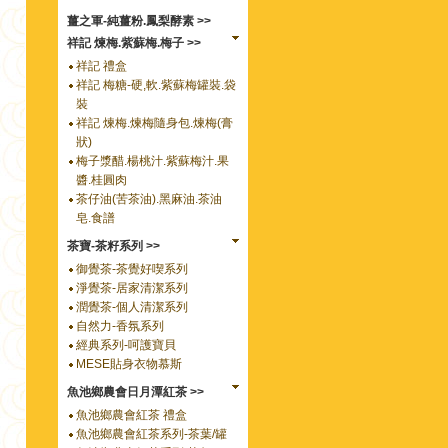
薑之軍-純薑粉.鳳梨酵素 >>
祥記 煉梅.紫蘇梅.梅子 >>
祥記 禮盒
祥記 梅糖-硬,軟.紫蘇梅罐裝.袋
裝
祥記 煉梅.煉梅隨身包.煉梅(膏
狀)
梅子漿醋.楊桃汁.紫蘇梅汁.果
醬.桂圓肉
茶仔油(苦茶油).黑麻油.茶油
皂.食譜
茶寶-茶籽系列 >>
御覺茶-茶覺好喫系列
淨覺茶-居家清潔系列
潤覺茶-個人清潔系列
自然力-香氛系列
經典系列-呵護寶貝
MESE貼身衣物慕斯
魚池鄉農會日月潭紅茶 >>
魚池鄉農會紅茶 禮盒
魚池鄉農會紅茶系列-茶葉/罐