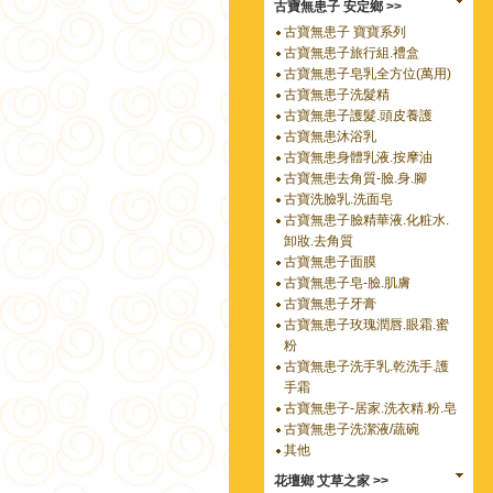
古寶無患子 安定鄉 >>
古寶無患子 寶寶系列
古寶無患子旅行組.禮盒
古寶無患子皂乳全方位(萬用)
古寶無患子洗髮精
古寶無患子護髮.頭皮養護
古寶無患沐浴乳
古寶無患身體乳液.按摩油
古寶無患去角質-臉.身.腳
古寶洗臉乳.洗面皂
古寶無患子臉精華液.化粧水.
卸妝.去角質
古寶無患子面膜
古寶無患子皂-臉.肌膚
古寶無患子牙膏
古寶無患子玫瑰潤唇.眼霜.蜜
粉
古寶無患子洗手乳.乾洗手.護
手霜
古寶無患子-居家.洗衣精.粉.皂
古寶無患子洗潔液/蔬碗
其他
花壇鄉 艾草之家 >>