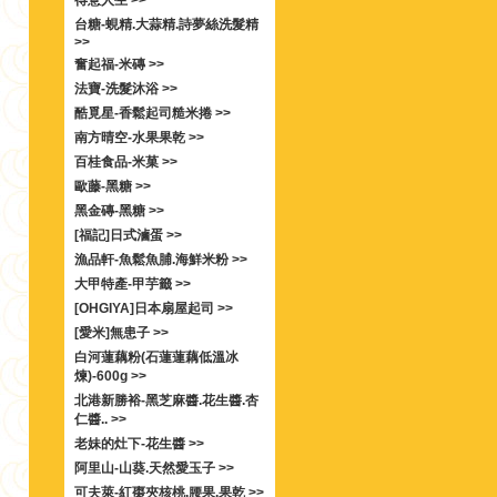
得意人生 >>
台糖-蜆精.大蒜精.詩夢絲洗髮精
>>
奮起福-米磚 >>
法寶-洗髮沐浴 >>
酷覓星-香鬆起司糙米捲 >>
南方晴空-水果果乾 >>
百桂食品-米菓 >>
歐藤-黑糖 >>
黑金磚-黑糖 >>
[福記]日式滷蛋 >>
漁品軒-魚鬆魚脯.海鮮米粉 >>
大甲特產-甲芋籤 >>
[OHGIYA]日本扇屋起司 >>
[愛米]無患子 >>
白河蓮藕粉(石蓮蓮藕低溫冰
煉)-600g >>
北港新勝裕-黑芝麻醬.花生醬.杏
仁醬.. >>
老妹的灶下-花生醬 >>
阿里山-山葵.天然愛玉子 >>
可夫萊-紅棗夾核桃.腰果.果乾 >>