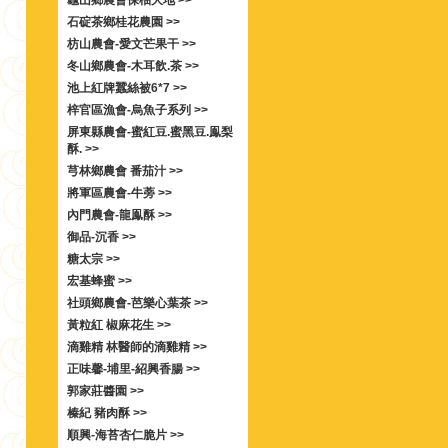
龜山鄉農會保柚大地 >>
石碇茶鄉桂花農園 >>
枋山農會-愛文芒果干 >>
冬山鄉農會-木耳飲.茶 >>
池上紅牌蠶絲被6*7 >>
梓官區漁會-烏魚子系列 >>
屏東縣農會-蜜紅豆.蜜黑豆.鳯梨
酥. >>
芎林鄉農會 番茄汁 >>
將軍區農會-牛蒡 >>
內門農會-龍鳯酥 >>
御品-沉香 >>
糖太宗 >>
宏基蜂蜜 >>
社頭鄉農會-芭樂心葉茶 >>
黃粒紅 椒麻花生 >>
滴雞精 林醫師的滴雞精 >>
正味馨-埔里-紹興香腸 >>
郭家莊醬園 >>
榛紀 豬肉酥 >>
順興-海苔杏仁脆片 >>