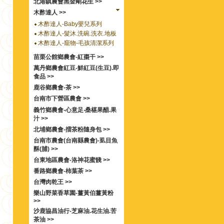
北港鎮農會黑金剛花生 >>
木酢達人 >>
木酢達人-Baby嬰兒系列
木酢達人-髮沐.洗碗.洗衣.地板
木酢達人-竉物-毛孩清潔系列
苗栗公館鄉農會-紅棗干 >>
萬丹鄉農會紅豆-鮮紅豆(生豆).即
食品 >>
鹿谷鄉農會-茶 >>
台南市下營區農會 >>
義竹鄉農會-心意足‧桑椹果醋.果
汁 >>
北埔鄉農會-擂茶粉隨身包 >>
台南市農會(台南縣農會)-虱目魚
酥(脯) >>
台東地區農會-洛神花蜜餞 >>
番路鄉農會-柿葉茶 >>
台灣肉乾王 >>
樂山野菜香草園-薑黃伯薑黃粉
>>
沙鹿協昌油行-芝麻油.花生油.苦
茶油 >>