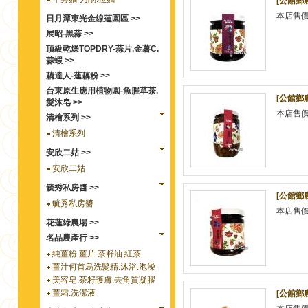
[公館鄉農
本店售
日月潭東光金線蓮園區 >>
展昭-黑蒜 >>
頂級乾燥TOPDRY-蒜片.金薯C.
蒜蝦 >>
藕達人-蓮藕粉 >>
台東原生應用植物園-魚腥草茶.
[公館鄉農
髮沐皂 >>
本店售
清檜系列 >>
清檜系列
安欣二姑 >>
安欣二姑
毓秀私房醬 >>
[公館鄉農
毓秀私房醬
本店售
花蓮綠農場 >>
名品農產行 >>
純薑粉.薑片.茶籽油.紅茶
薑汁何首烏洗髮精.沐浴.泡澡
美容皂.茶籽護膚.去角質凝膠
薑霜.洗潔液
[公館鄉