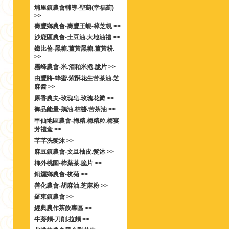
埔里鎮農會輔導-聖薊(幸福薊)
>>
壽豐鄉農會-壽豐王蜆-樟芝蜆 >>
沙鹿區農會-土豆油.大地油禮 >>
鐵比倫-黑糖.薑黃黑糖.薑黃粉.
>>
霧峰農會-米.酒粕米捲.脆片 >>
由豐將-蜂蜜.紫酥花生苦茶油.芝
麻醬 >>
原香農夫-玫瑰皂.玫瑰花瓣 >>
御品能量-鵝油.桔醬.苦茶油 >>
甲仙地區農會-梅精.梅精粒.梅宴
芳禮盒 >>
芊芊洗髮沐 >>
麻豆鎮農會-文旦柚皮.髮沐 >>
柿外桃園-柿葉茶.脆片 >>
銅鑼鄉農會-杭菊 >>
善化農會-胡麻油.芝麻粉 >>
羅東鎮農會 >>
經典農作茶飲專區 >>
牛蒡麵-刀削.拉麵 >>