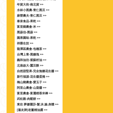
年貨大街-南北貨 >>
水林小黑農-青仁黑豆 >>
麻營農夫-青仁黑豆 >>
泰泉食品-果乾 >>
富里鄉農會-米 >>
黑蒜伯-黑蒜 >>
園果園味-果乾 >>
祥榮生技 >>
龍潭區農會-包種茶 >>
台灣上青-黑糖塊 >>
義和油坊-紫蘇籽油 >>
北港啟大-蠶豆酥 >>
自然甜堅果-完全無糖花生醬 >>
新竹福源-花生醬蛋捲 >>
梅山鄉農會-愛玉子 >>
阿里山農會-山葵醬 >>
富里農會-富麗稻香米棒 >>
武松殿-肉鬆餅 >>
東欣 夢娜麗莎-髮.沐.臉.身體 >>
[蓮友牌]老薑精油露 >>