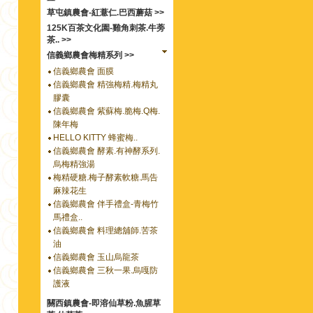
草屯鎮農會-紅薏仁.巴西蘑菇 >>
125K百茶文化園-雞角刺茶.牛蒡
茶.. >>
信義鄉農會梅精系列 >>
信義鄉農會 面膜
信義鄉農會 精強梅精.梅精丸
膠囊
信義鄉農會 紫蘇梅.脆梅.Q梅.
陳年梅
HELLO KITTY 蜂蜜梅..
信義鄉農會 酵素.有神酵系列.
烏梅精強湯
梅精硬糖.梅子酵素軟糖.馬告
麻辣花生
信義鄉農會 伴手禮盒-青梅竹
馬禮盒..
信義鄉農會 料理總舖師.苦茶
油
信義鄉農會 玉山烏龍茶
信義鄉農會 三秋一果.烏嘎防
護液
關西鎮農會-即溶仙草粉.魚腥草