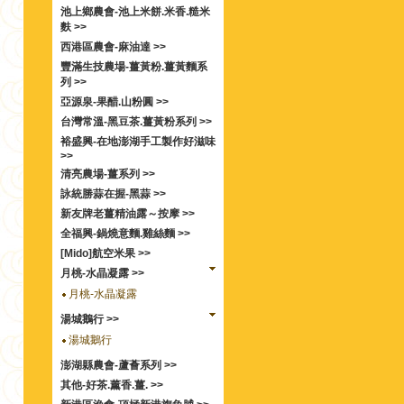
池上鄉農會-池上米餅.米香.糙米
麩 >>
西港區農會-麻油達 >>
豐滿生技農場-薑黃粉.薑黃麵系
列 >>
亞源泉-果醋.山粉圓 >>
台灣常溫-黑豆茶.薑黃粉系列 >>
裕盛興-在地澎湖手工製作好滋味
>>
清亮農場-薑系列 >>
詠統勝蒜在握-黑蒜 >>
新友牌老薑精油露～按摩 >>
全福興-鍋燒意麵.雞絲麵 >>
[Mido]航空米果 >>
月桃-水晶凝露 >>
月桃-水晶凝露
湯城鵝行 >>
湯城鵝行
澎湖縣農會-蘆薈系列 >>
其他-好茶.薰香.薑. >>