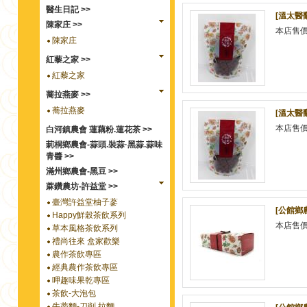
醫生日記 >>
[溫太醫
陳家庄 >>
本店售
陳家庄
紅藜之家 >>
紅藜之家
蕎拉燕麥 >>
蕎拉燕麥
[溫太醫
本店售
白河鎮農會 蓮藕粉.蓮花茶 >>
莿桐鄉農會-蒜頭.裝蒜·黑蒜.蒜味
青醬 >>
滿州鄉農會-黑豆 >>
蔴鑽農坊-許益堂 >>
臺灣許益堂柚子蔘
[公館鄉農
Happy鮮榖茶飲系列
本店售
草本風格茶飲系列
禮尚往來 盒家歡樂
農作茶飲專區
經典農作茶飲專區
呷趣味果乾專區
茶飲-大泡包
牛蒡麵-刀削.拉麵