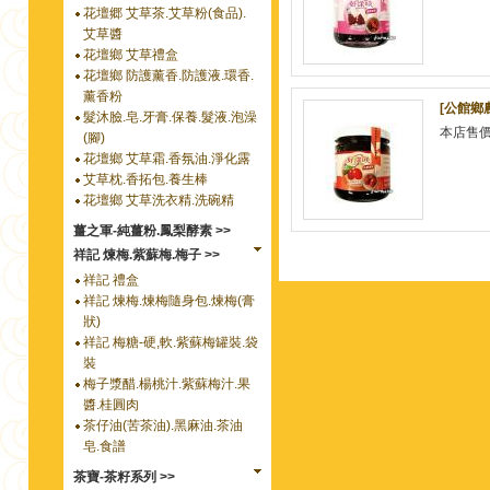
花壇郷 艾草茶.艾草粉(食品).
艾草醬
花壇鄉 艾草禮盒
花壇鄉 防護薰香.防護液.環香.
薰香粉
[公館鄉農
髮沐臉.皂.牙膏.保養.髮液.泡澡
本店售
(腳)
花壇鄉 艾草霜.香氛油.淨化露
艾草枕.香拓包.養生棒
花壇鄉 艾草洗衣精.洗碗精
薑之軍-純薑粉.鳳梨酵素 >>
祥記 煉梅.紫蘇梅.梅子 >>
祥記 禮盒
祥記 煉梅.煉梅隨身包.煉梅(膏
狀)
祥記 梅糖-硬,軟.紫蘇梅罐裝.袋
裝
梅子漿醋.楊桃汁.紫蘇梅汁.果
醬.桂圓肉
茶仔油(苦茶油).黑麻油.茶油
皂.食譜
茶寶-茶籽系列 >>