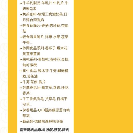
牛羊乳製品-羊乳片.牛乳片.牛
奶軟Q球
奶茶咖啡-牧場工房濃奶茶.日
月潭台灣香奶
輕食菇脆片-香菇.秀珍菇.杏鮑
菇
輕食蔬果脆片-洋蔥.水果.蔬菜.
牛蒡..
休閒食品系列-葵瓜子.爆米花.
黃薑軍薑黃
果乾系列-葡萄乾.洛神花.金桔.
無籽橄欖
養生食品-辣木茶.牛蒡.鹹橄欖
粉.苦茶油
牛蒡.茶餅.脆片.
芳薰香氛油-薰衣草.迷迭.桂花.
香茅..
手工香氛香皂-艾草皂.百福平
安皂..
保養用品-Q10蠶絲膠原蛋白精
華霜..
藝品類-德國黑森林咕咕鐘
南投縣肉品市場-洗髮.護髮.豬肉