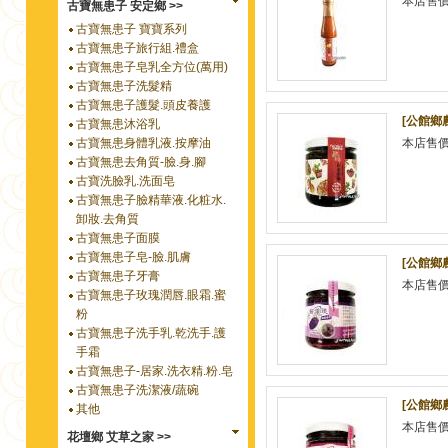
本店售
古寶無患子 安定鄉 >>
古寶無患子 寶寶系列
古寶無患子旅行組.禮盒
古寶無患子皂乳全方位(萬用)
古寶無患子洗髮精
古寶無患子護髮.頭皮養護
[公館鄉農
古寶無患沐浴乳
古寶無患身體乳液.按摩油
本店售
古寶無患去角質-臉.身.腳
古寶洗臉乳.洗面皂
古寶無患子臉精華液.化粧水.
卸妝.去角質
古寶無患子面膜
古寶無患子皂-臉.肌膚
[公館鄉
古寶無患子牙膏
本店售
古寶無患子玫瑰潤唇.眼霜.蜜
粉
古寶無患子洗手乳.乾洗手.護
手霜
古寶無患子-居家.洗衣精.粉.皂
古寶無患子洗潔液/蔬碗
[公館鄉農
其他
本店售
花壇鄉 艾草之家 >>