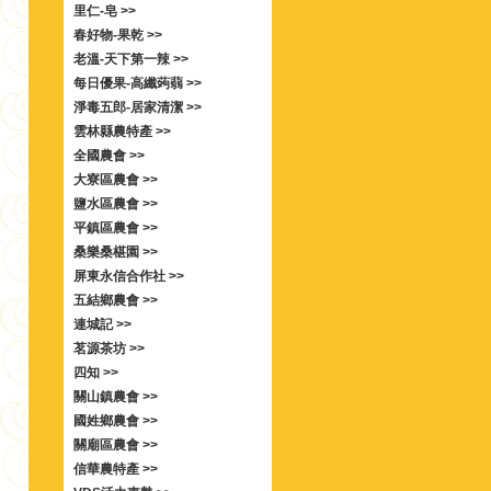
里仁-皂 >>
春好物-果乾 >>
老溫-天下第一辣 >>
每日優果-高纖蒟蒻 >>
淨毒五郎-居家清潔 >>
雲林縣農特產 >>
全國農會 >>
大寮區農會 >>
鹽水區農會 >>
平鎮區農會 >>
桑樂桑椹園 >>
屏東永信合作社 >>
五結鄉農會 >>
連城記 >>
茗源茶坊 >>
四知 >>
關山鎮農會 >>
國姓鄉農會 >>
關廟區農會 >>
信華農特產 >>