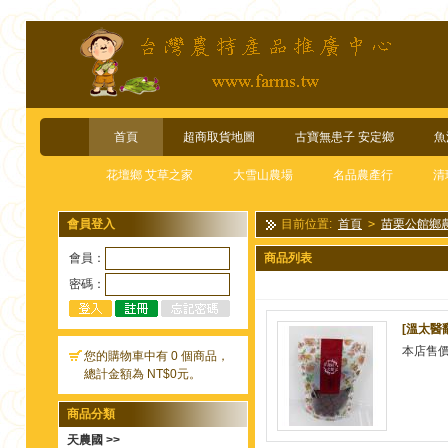
首頁
超商取貨地圖
古寶無患子 安定鄉
魚
花壇鄉 艾草之家
大雪山農場
名品農產行
清
會員登入
目前位置:
首頁
>
苗栗公館鄉
會員：
商品列表
密碼：
[溫太醫
本店售
您的購物車中有 0 個商品，
總計金額為 NT$0元。
商品分類
天農國 >>