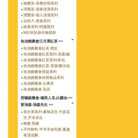
御覺茶-茶覺好喫系列
淨覺茶-居家清潔系列
潤覺茶-個人清潔系列
自然力-香氛系列
經典系列-呵護寶貝
MESE貼身衣物慕斯
魚池鄉農會日月潭紅茶 >>
魚池鄉農會紅茶 禮盒
魚池鄉農會紅茶系列-茶葉/罐
魚池鄉農會紅茶系列/茶包
魚池鄉農會紅茶-茶葉/樂活包
魚池鄉農會香菇系列
魚池鄉農會休閒食品系列
魚池鄉農會 比賽茶
魚池鄉農會 茶具
西螺鎮農會-穗美人皂.白醬油 >>
富強森-強森先生 >>
長生果系列-麻辣花生.竹炭花
生.芥末花生
蜂蜜.黑糖
手作餅乾-牛哥羊妹乳餅.蔓越
莓雪花酥..