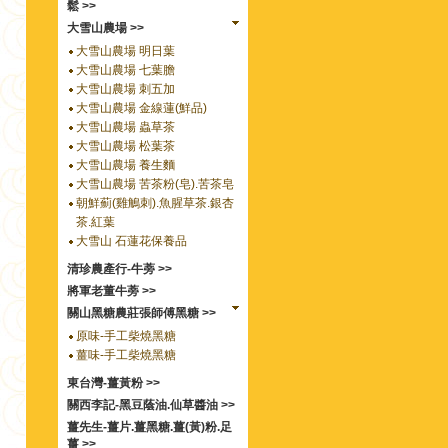
鬆 >>
大雪山農場 >>
大雪山農場 明日葉
大雪山農場 七葉膽
大雪山農場 刺五加
大雪山農場 金線蓮(鮮品)
大雪山農場 蟲草茶
大雪山農場 松葉茶
大雪山農場 養生麵
大雪山農場 苦茶粉(皂).苦茶皂
朝鮮薊(雞鵤刺).魚腥草茶.銀杏
茶.紅葉
大雪山 石蓮花保養品
清珍農產行-牛蒡 >>
將軍老董牛蒡 >>
關山黑糖農莊張師傅黑糖 >>
原味-手工柴燒黑糖
薑味-手工柴燒黑糖
東台灣-薑黃粉 >>
關西李記-黑豆蔭油.仙草醬油 >>
薑先生-薑片.薑黑糖.薑(黃)粉.足
薑 >>