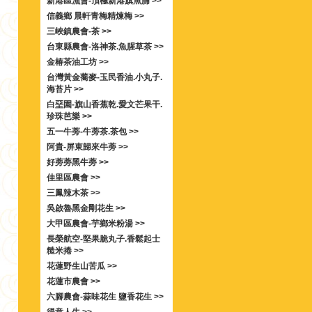
新港區漁會-頂極新港旗魚脯 >>
信義鄉 晨軒青梅精煉梅 >>
三峽鎮農會-茶 >>
台東縣農會-洛神茶.魚腥草茶 >>
金椿茶油工坊 >>
台灣黃金蕎麥-玉民香油.小丸子.
海苔片 >>
白堊園-旗山香蕉乾.愛文芒果干.
珍珠芭樂 >>
五一牛蒡-牛蒡茶.茶包 >>
阿貴-屏東歸來牛蒡 >>
好蒡蒡黑牛蒡 >>
佳里區農會 >>
三鳳辣木茶 >>
吳啟魯黑金剛花生 >>
大甲區農會-芋鄉米粉湯 >>
長榮航空-堅果脆丸子.香鬆起士
糙米捲 >>
花蓮野生山苦瓜 >>
花蓮市農會 >>
六腳農會-蒜味花生 鹽香花生 >>