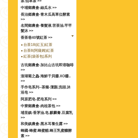
茶.仙草茶 >>
中埔鄉農會-絲瓜水 >>
長治郷農會-青木瓜高單位酵素
>>
名間鄉農會-養髮液.苦茶油.芊芊
髮沐 >>
香茶巷40號紅茶 >>
台茶18(紅玉)紅茶
台茶8(阿薩姆)紅茶
紅茶(袋茶包)系列
古坑鄉農會-加比山古坑即溶咖啡
>>
澎湖菊之鱻-海鮮干貝醬.XO醬..
>>
手作皂系列--茶箍-潔顏.洗頭.沐
浴皂 >>
阿原肥皂-肥皂系列 >>
中寮鄉農會-肉桂茶包 >>
埔里鎮-香茅油.皂.麒麟膏.豆腐乳
>>
和美鎮農會-黑木耳養生露 >>
蜂國-蜂蜜.蜂蜜醋.蜂王乳蜜釀酵
素 >>