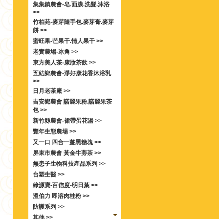
集集鎮農會-皂.面膜.洗髮.沐浴
>>
竹柏苑-麥芽隨手包.麥芽膏.麥芽
餅 >>
蜜旺果-芒果干.情人果干 >>
老實農場-冰角 >>
東方美人茶-康妝茶飲 >>
五結鄉農會-淨好康花香沐浴乳
>>
日月老茶廠 >>
吉安鄉農會 諾麗果粉.諾麗果茶
包 >>
新竹縣農會-裙帶蛋花湯 >>
豐年生態農場 >>
又一口 四合一薑黑糖塊 >>
屏東市農會 黃金牛蒡茶 >>
無患子生物科技產品系列 >>
台塑生醫 >>
綠源寶-百信度-明日葉 >>
溫伯力 即溶肉桂粉 >>
防護系列 >>
其他 >>