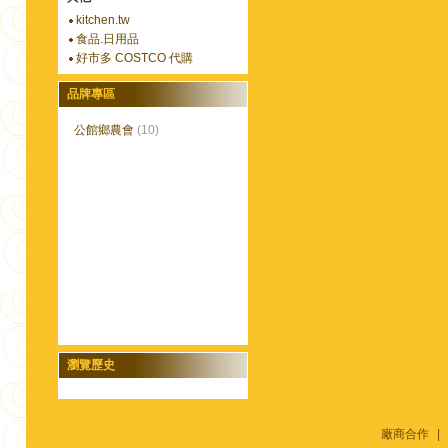
kitchen.tw
食品.日用品
好市多 COSTCO 代購
品牌專區
公館鄉農會
(10)
瀏覽歷史
廠商合作
|