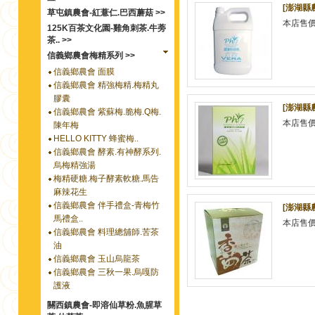
[澎湖縣
草屯鎮農會-紅薏仁.巴西蘑菇 >>
本店售
125K百茶文化園-雞角刺茶.牛蒡
茶.. >>
信義鄉農會梅精系列 >>
信義鄉農會 面膜
信義鄉農會 精強梅精.梅精丸
膠囊
[澎湖縣
信義鄉農會 紫蘇梅.脆梅.Q梅.
本店售
陳年梅
HELLO KITTY 蜂蜜梅..
信義鄉農會 酵素.有神酵系列.
烏梅精強湯
梅精硬糖.梅子酵素軟糖.馬告
麻辣花生
信義鄉農會 伴手禮盒-青梅竹
[澎湖縣農
馬禮盒..
本店售
信義鄉農會 料理總舖師.苦茶
油
信義鄉農會 玉山烏龍茶
信義鄉農會 三秋一果.烏嘎防
護液
關西鎮農會-即溶仙草粉.魚腥草