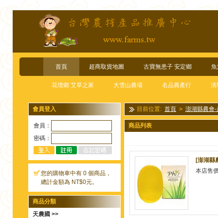
首頁
超商取貨地圖
古寶無患子 安定鄉
魚
花壇鄉 艾草之家
大雪山農場
名品農產行
清
會員登入
目前位置:
首頁
>
澎湖縣農會
會員：
商品列表
密碼：
[澎湖縣
本店售
您的購物車中有 0 個商品，
總計金額為 NT$0元。
商品分類
天農國 >>