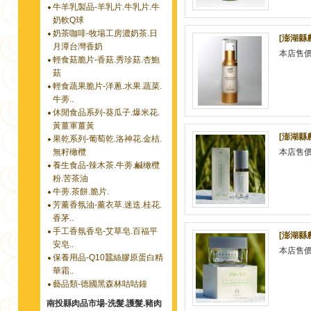
牛羊乳製品-羊乳片.牛乳片.牛
奶軟Q球
奶茶咖啡-牧場工房濃奶茶.日
[澎湖縣
月潭台灣香奶
本店售
輕食菇脆片-香菇.秀珍菇.杏鮑
菇
輕食蔬果脆片-洋蔥.水果.蔬菜.
牛蒡..
休閒食品系列-葵瓜子.爆米花.
黃薑軍薑黃
[澎湖縣
果乾系列-葡萄乾.洛神花.金桔.
無籽橄欖
本店售
養生食品-辣木茶.牛蒡.鹹橄欖
粉.苦茶油
牛蒡.茶餅.脆片.
芳薰香氛油-薰衣草.迷迭.桂花.
香茅..
手工香氛香皂-艾草皂.百福平
[澎湖縣
安皂..
本店售
保養用品-Q10蠶絲膠原蛋白精
華霜..
藝品類-德國黑森林咕咕鐘
南投縣肉品市場-洗髮.護髮.豬肉