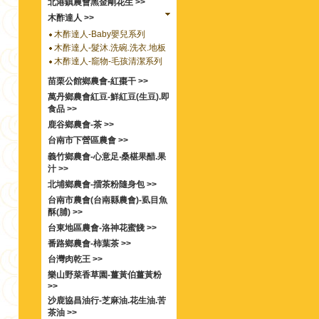
北港鎮農會黑金剛花生 >>
木酢達人 >>
木酢達人-Baby嬰兒系列
木酢達人-髮沐.洗碗.洗衣.地板
木酢達人-竉物-毛孩清潔系列
苗栗公館鄉農會-紅棗干 >>
萬丹鄉農會紅豆-鮮紅豆(生豆).即
食品 >>
鹿谷鄉農會-茶 >>
台南市下營區農會 >>
義竹鄉農會-心意足‧桑椹果醋.果
汁 >>
北埔鄉農會-擂茶粉隨身包 >>
台南市農會(台南縣農會)-虱目魚
酥(脯) >>
台東地區農會-洛神花蜜餞 >>
番路鄉農會-柿葉茶 >>
台灣肉乾王 >>
樂山野菜香草園-薑黃伯薑黃粉
>>
沙鹿協昌油行-芝麻油.花生油.苦
茶油 >>