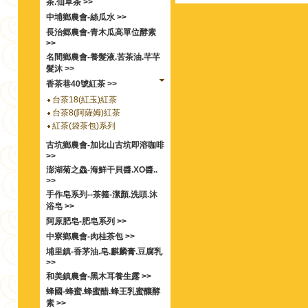
茶.仙草茶 >>
中埔鄉農會-絲瓜水 >>
長治郷農會-青木瓜高單位酵素
>>
名間鄉農會-養髮液.苦茶油.芊芊
髮沐 >>
香茶巷40號紅茶 >>
台茶18(紅玉)紅茶
台茶8(阿薩姆)紅茶
紅茶(袋茶包)系列
古坑鄉農會-加比山古坑即溶咖啡
>>
澎湖菊之鱻-海鮮干貝醬.XO醬..
>>
手作皂系列--茶箍-潔顏.洗頭.沐
浴皂 >>
阿原肥皂-肥皂系列 >>
中寮鄉農會-肉桂茶包 >>
埔里鎮-香茅油.皂.麒麟膏.豆腐乳
>>
和美鎮農會-黑木耳養生露 >>
蜂國-蜂蜜.蜂蜜醋.蜂王乳蜜釀酵
素 >>