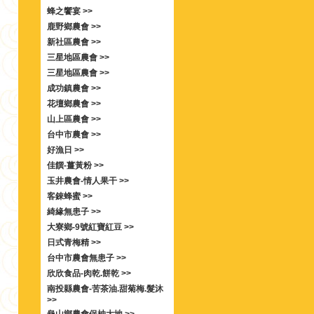
蜂之饗宴 >>
鹿野鄉農會 >>
新社區農會 >>
三星地區農會 >>
三星地區農會 >>
成功鎮農會 >>
花壇鄉農會 >>
山上區農會 >>
台中市農會 >>
好漁日 >>
佳饌-薑黃粉 >>
玉井農會-情人果干 >>
客錸蜂蜜 >>
綺緣無患子 >>
大寮鄉-9號紅寶紅豆 >>
日式青梅精 >>
台中市農會無患子 >>
欣欣食品-肉乾.餅乾 >>
南投縣農會-苦茶油.甜菊梅.髮沐
>>