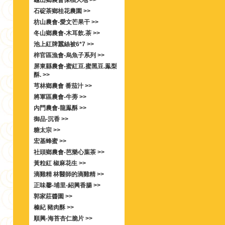
龜山鄉農會保柚大地 >>
石碇茶鄉桂花農園 >>
枋山農會-愛文芒果干 >>
冬山鄉農會-木耳飲.茶 >>
池上紅牌蠶絲被6*7 >>
梓官區漁會-烏魚子系列 >>
屏東縣農會-蜜紅豆.蜜黑豆.鳯梨
酥. >>
芎林鄉農會 番茄汁 >>
將軍區農會-牛蒡 >>
內門農會-龍鳯酥 >>
御品-沉香 >>
糖太宗 >>
宏基蜂蜜 >>
社頭鄉農會-芭樂心葉茶 >>
黃粒紅 椒麻花生 >>
滴雞精 林醫師的滴雞精 >>
正味馨-埔里-紹興香腸 >>
郭家莊醬園 >>
榛紀 豬肉酥 >>
順興-海苔杏仁脆片 >>