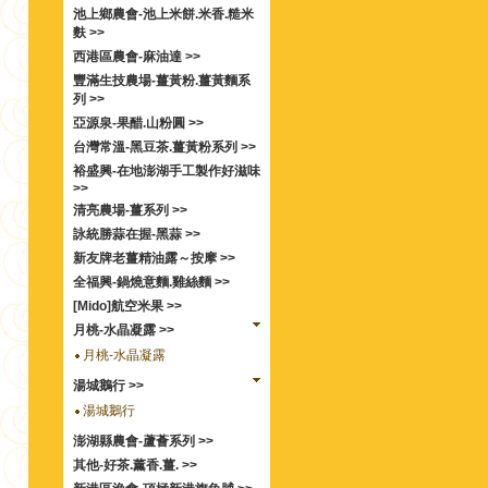
池上鄉農會-池上米餅.米香.糙米
麩 >>
西港區農會-麻油達 >>
豐滿生技農場-薑黃粉.薑黃麵系
列 >>
亞源泉-果醋.山粉圓 >>
台灣常溫-黑豆茶.薑黃粉系列 >>
裕盛興-在地澎湖手工製作好滋味
>>
清亮農場-薑系列 >>
詠統勝蒜在握-黑蒜 >>
新友牌老薑精油露～按摩 >>
全福興-鍋燒意麵.雞絲麵 >>
[Mido]航空米果 >>
月桃-水晶凝露 >>
月桃-水晶凝露
湯城鵝行 >>
湯城鵝行
澎湖縣農會-蘆薈系列 >>
其他-好茶.薰香.薑. >>