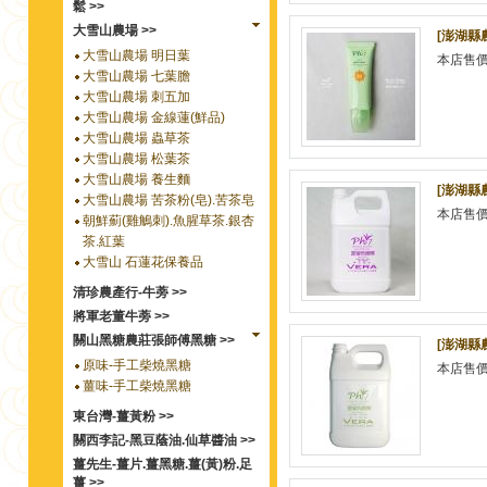
鬆 >>
大雪山農場 >>
[澎湖縣
大雪山農場 明日葉
本店售
大雪山農場 七葉膽
大雪山農場 刺五加
大雪山農場 金線蓮(鮮品)
大雪山農場 蟲草茶
大雪山農場 松葉茶
大雪山農場 養生麵
[澎湖縣
大雪山農場 苦茶粉(皂).苦茶皂
本店售
朝鮮薊(雞鵤刺).魚腥草茶.銀杏
茶.紅葉
大雪山 石蓮花保養品
清珍農產行-牛蒡 >>
將軍老董牛蒡 >>
關山黑糖農莊張師傅黑糖 >>
[澎湖縣
原味-手工柴燒黑糖
本店售
薑味-手工柴燒黑糖
東台灣-薑黃粉 >>
關西李記-黑豆蔭油.仙草醬油 >>
薑先生-薑片.薑黑糖.薑(黃)粉.足
薑 >>