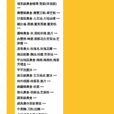
埔里鎮農會輔導-聖薊(幸福薊)
>>
壽豐鄉農會-壽豐王蜆-樟芝蜆 >>
沙鹿區農會-土豆油.大地油禮 >>
鐵比倫-黑糖.薑黃黑糖.薑黃粉.
>>
霧峰農會-米.酒粕米捲.脆片 >>
由豐將-蜂蜜.紫酥花生苦茶油.芝
麻醬 >>
原香農夫-玫瑰皂.玫瑰花瓣 >>
御品能量-鵝油.桔醬.苦茶油 >>
甲仙地區農會-梅精.梅精粒.梅宴
芳禮盒 >>
芊芊洗髮沐 >>
麻豆鎮農會-文旦柚皮.髮沐 >>
柿外桃園-柿葉茶.脆片 >>
銅鑼鄉農會-杭菊 >>
善化農會-胡麻油.芝麻粉 >>
羅東鎮農會 >>
經典農作茶飲專區 >>
牛蒡麵-刀削.拉麵 >>