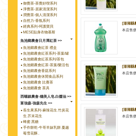
御覺茶-茶覺好喫系列
淨覺茶-居家清潔系列
潤覺茶-個人清潔系列
自然力-香氛系列
[澎湖縣農
經典系列-呵護寶貝
本店售
MESE貼身衣物慕斯
魚池鄉農會日月潭紅茶 >>
魚池鄉農會紅茶 禮盒
魚池鄉農會紅茶系列-茶葉/罐
魚池鄉農會紅茶系列/茶包
魚池鄉農會紅茶-茶葉/樂活包
[澎湖縣
魚池鄉農會香菇系列
本店售
魚池鄉農會休閒食品系列
魚池鄉農會 比賽茶
魚池鄉農會 茶具
西螺鎮農會-穗美人皂.白醬油 >>
富強森-強森先生 >>
[澎湖縣
長生果系列-麻辣花生.竹炭花
生.芥末花生
本店售
蜂蜜.黑糖
手作餅乾-牛哥羊妹乳餅.蔓越
莓雪花酥..