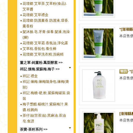
花壇郷 艾草茶.艾草粉(食品).
艾草醬
花壇鄉 艾草禮盒
花壇鄉 防護薰香.防護液.環香.
薰香粉
*[澎湖
髮沐臉.皂.牙膏.保養.髮液.泡澡
本店售
(腳)
花壇鄉 艾草霜.香氛油.淨化露
艾草枕.香拓包.養生棒
花壇鄉 艾草洗衣精.洗碗精
薑之軍-純薑粉.鳳梨酵素 >>
祥記 煉梅.紫蘇梅.梅子 >>
*
祥記 禮盒
本店售
祥記 煉梅.煉梅隨身包.煉梅(膏
狀)
祥記 梅糖-硬,軟.紫蘇梅罐裝.袋
裝
梅子漿醋.楊桃汁.紫蘇梅汁.果
醬.桂圓肉
[澎湖縣
茶仔油(苦茶油).黑麻油.茶油
本店售
皂.食譜
茶寶-茶籽系列 >>