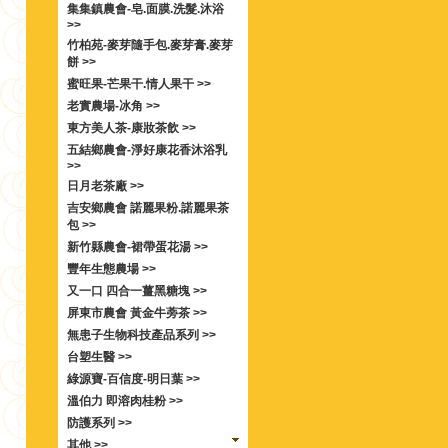
集集鎮農會-皂.面膜.洗髮.沐浴
>>
竹柏苑-麥芽隨手包.麥芽膏.麥芽
餅 >>
蜜旺果-芒果干.情人果干 >>
老實農場-冰角 >>
東方美人茶-康妝茶飲 >>
五結鄉農會-淨好康花香沐浴乳
>>
日月老茶廠 >>
吉安鄉農會 諾麗果粉.諾麗果茶
包 >>
新竹縣農會-裙帶蛋花湯 >>
豐年生態農場 >>
又一口 四合一薑黑糖塊 >>
屏東市農會 黃金牛蒡茶 >>
無患子生物科技產品系列 >>
台塑生醫 >>
綠源寶-百信度-明日葉 >>
溫伯力 即溶肉桂粉 >>
防護系列 >>
其他 >>