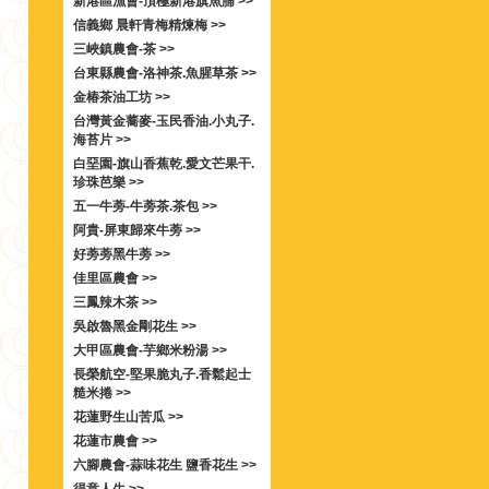
新港區漁會-頂極新港旗魚脯 >>
信義鄉 晨軒青梅精煉梅 >>
三峽鎮農會-茶 >>
台東縣農會-洛神茶.魚腥草茶 >>
金椿茶油工坊 >>
台灣黃金蕎麥-玉民香油.小丸子.
海苔片 >>
白堊園-旗山香蕉乾.愛文芒果干.
珍珠芭樂 >>
五一牛蒡-牛蒡茶.茶包 >>
阿貴-屏東歸來牛蒡 >>
好蒡蒡黑牛蒡 >>
佳里區農會 >>
三鳳辣木茶 >>
吳啟魯黑金剛花生 >>
大甲區農會-芋鄉米粉湯 >>
長榮航空-堅果脆丸子.香鬆起士
糙米捲 >>
花蓮野生山苦瓜 >>
花蓮市農會 >>
六腳農會-蒜味花生 鹽香花生 >>