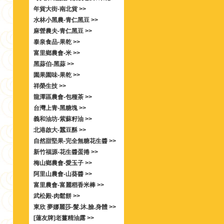
年貨大街-南北貨 >>
水林小黑農-青仁黑豆 >>
麻營農夫-青仁黑豆 >>
泰泉食品-果乾 >>
富里鄉農會-米 >>
黑蒜伯-黑蒜 >>
園果園味-果乾 >>
祥榮生技 >>
龍潭區農會-包種茶 >>
台灣上青-黑糖塊 >>
義和油坊-紫蘇籽油 >>
北港啟大-蠶豆酥 >>
自然甜堅果-完全無糖花生醬 >>
新竹福源-花生醬蛋捲 >>
梅山鄉農會-愛玉子 >>
阿里山農會-山葵醬 >>
富里農會-富麗稻香米棒 >>
武松殿-肉鬆餅 >>
東欣 夢娜麗莎-髮.沐.臉.身體 >>
[蓮友牌]老薑精油露 >>