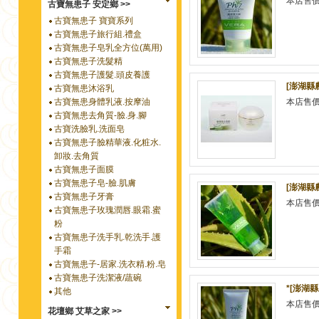
本店售
古寶無患子 安定鄉 >>
古寶無患子 寶寶系列
古寶無患子旅行組.禮盒
古寶無患子皂乳全方位(萬用)
古寶無患子洗髮精
古寶無患子護髮.頭皮養護
[澎湖縣
古寶無患沐浴乳
古寶無患身體乳液.按摩油
本店售
古寶無患去角質-臉.身.腳
古寶洗臉乳.洗面皂
古寶無患子臉精華液.化粧水.
卸妝.去角質
古寶無患子面膜
古寶無患子皂-臉.肌膚
[澎湖縣
古寶無患子牙膏
本店售
古寶無患子玫瑰潤唇.眼霜.蜜
粉
古寶無患子洗手乳.乾洗手.護
手霜
古寶無患子-居家.洗衣精.粉.皂
古寶無患子洗潔液/蔬碗
*[澎湖
其他
本店售
花壇鄉 艾草之家 >>