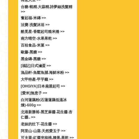
得意人生 >>
台糖-蜆精.大蒜精.詩夢絲洗髮精
>>
奮起福-米磚 >>
法寶-洗髮沐浴 >>
酷覓星-香鬆起司糙米捲 >>
南方晴空-水果果乾 >>
百桂食品-米菓 >>
歐藤-黑糖 >>
黑金磚-黑糖 >>
[福記]日式滷蛋 >>
漁品軒-魚鬆魚脯.海鮮米粉 >>
大甲特產-甲芋籤 >>
[OHGIYA]日本扇屋起司 >>
[愛米]無患子 >>
白河蓮藕粉(石蓮蓮藕低溫冰
煉)-600g >>
北港新勝裕-黑芝麻醬.花生醬.杏
仁醬.. >>
老妹的灶下-花生醬 >>
阿里山-山葵.天然愛玉子 >>
可夫萊-紅棗夾核桃.腰果.果乾 >>