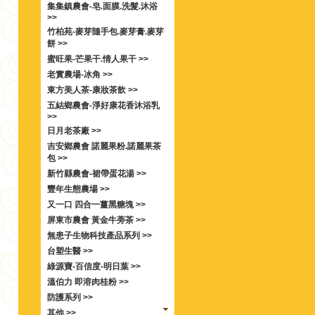
集集鎮農會-皂.面膜.洗髮.沐浴
>>
竹柏苑-麥芽隨手包.麥芽膏.麥芽
餅 >>
蜜旺果-芒果干.情人果干 >>
老實農場-冰角 >>
東方美人茶-康妝茶飲 >>
五結鄉農會-淨好康花香沐浴乳
>>
日月老茶廠 >>
吉安鄉農會 諾麗果粉.諾麗果茶
包 >>
新竹縣農會-裙帶蛋花湯 >>
豐年生態農場 >>
又一口 四合一薑黑糖塊 >>
屏東市農會 黃金牛蒡茶 >>
無患子生物科技產品系列 >>
台塑生醫 >>
綠源寶-百信度-明日葉 >>
溫伯力 即溶肉桂粉 >>
防護系列 >>
其他 >>