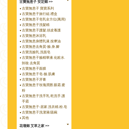
古寶無患子 安定鄉 >>
古寶無患子 寶寶系列
古寶無患子旅行組.禮盒
古寶無患子皂乳全方位(萬用)
古寶無患子洗髮精
古寶無患子護髮.頭皮養護
古寶無患沐浴乳
古寶無患身體乳液.按摩油
古寶無患去角質-臉.身.腳
古寶洗臉乳.洗面皂
古寶無患子臉精華液.化粧水.
卸妝.去角質
古寶無患子面膜
古寶無患子皂-臉.肌膚
古寶無患子牙膏
古寶無患子玫瑰潤唇.眼霜.蜜
粉
古寶無患子洗手乳.乾洗手.護
手霜
古寶無患子-居家.洗衣精.粉.皂
古寶無患子洗潔液/蔬碗
其他
花壇鄉 艾草之家 >>