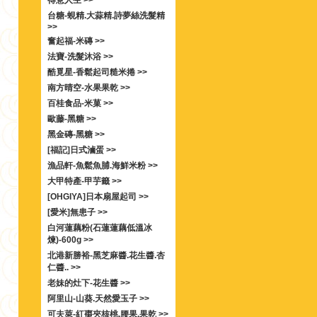
得意人生 >>
台糖-蜆精.大蒜精.詩夢絲洗髮精
>>
奮起福-米磚 >>
法寶-洗髮沐浴 >>
酷覓星-香鬆起司糙米捲 >>
南方晴空-水果果乾 >>
百桂食品-米菓 >>
歐藤-黑糖 >>
黑金磚-黑糖 >>
[福記]日式滷蛋 >>
漁品軒-魚鬆魚脯.海鮮米粉 >>
大甲特產-甲芋籤 >>
[OHGIYA]日本扇屋起司 >>
[愛米]無患子 >>
白河蓮藕粉(石蓮蓮藕低溫冰
煉)-600g >>
北港新勝裕-黑芝麻醬.花生醬.杏
仁醬.. >>
老妹的灶下-花生醬 >>
阿里山-山葵.天然愛玉子 >>
可夫萊-紅棗夾核桃.腰果.果乾 >>