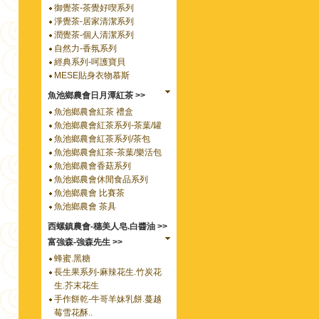
御覺茶-茶覺好喫系列
淨覺茶-居家清潔系列
潤覺茶-個人清潔系列
自然力-香氛系列
經典系列-呵護寶貝
MESE貼身衣物慕斯
魚池鄉農會日月潭紅茶 >>
魚池鄉農會紅茶 禮盒
魚池鄉農會紅茶系列-茶葉/罐
魚池鄉農會紅茶系列/茶包
魚池鄉農會紅茶-茶葉/樂活包
魚池鄉農會香菇系列
魚池鄉農會休閒食品系列
魚池鄉農會 比賽茶
魚池鄉農會 茶具
西螺鎮農會-穗美人皂.白醬油 >>
富強森-強森先生 >>
蜂蜜.黑糖
長生果系列-麻辣花生.竹炭花
生.芥末花生
手作餅乾-牛哥羊妹乳餅.蔓越
莓雪花酥..