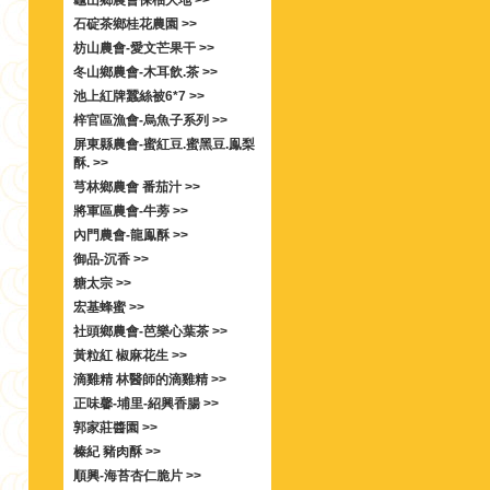
龜山鄉農會保柚大地 >>
石碇茶鄉桂花農園 >>
枋山農會-愛文芒果干 >>
冬山鄉農會-木耳飲.茶 >>
池上紅牌蠶絲被6*7 >>
梓官區漁會-烏魚子系列 >>
屏東縣農會-蜜紅豆.蜜黑豆.鳯梨
酥. >>
芎林鄉農會 番茄汁 >>
將軍區農會-牛蒡 >>
內門農會-龍鳯酥 >>
御品-沉香 >>
糖太宗 >>
宏基蜂蜜 >>
社頭鄉農會-芭樂心葉茶 >>
黃粒紅 椒麻花生 >>
滴雞精 林醫師的滴雞精 >>
正味馨-埔里-紹興香腸 >>
郭家莊醬園 >>
榛紀 豬肉酥 >>
順興-海苔杏仁脆片 >>