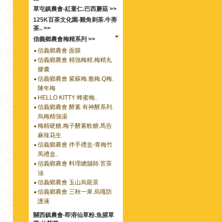
草屯鎮農會-紅薏仁.巴西蘑菇 >>
125K百茶文化園-雞角刺茶.牛蒡
茶.. >>
信義鄉農會梅精系列 >>
信義鄉農會 面膜
信義鄉農會 精強梅精.梅精丸
膠囊
信義鄉農會 紫蘇梅.脆梅.Q梅.
陳年梅
HELLO KITTY 蜂蜜梅..
信義鄉農會 酵素.有神酵系列.
烏梅精強湯
梅精硬糖.梅子酵素軟糖.馬告
麻辣花生
信義鄉農會 伴手禮盒-青梅竹
馬禮盒..
信義鄉農會 料理總舖師.苦茶
油
信義鄉農會 玉山烏龍茶
信義鄉農會 三秋一果.烏嘎防
護液
關西鎮農會-即溶仙草粉.魚腥草