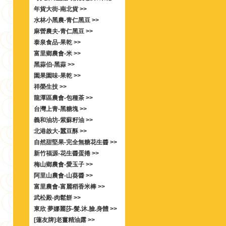
年貨大街-南北貨 >>
水林小黑農-青仁黑豆 >>
麻營農夫-青仁黑豆 >>
泰泉食品-果乾 >>
富里鄉農會-米 >>
黑蒜伯-黑蒜 >>
園果園味-果乾 >>
祥榮生技 >>
龍潭區農會-包種茶 >>
台灣上青-黑糖塊 >>
義和油坊-紫蘇籽油 >>
北港啟大-蠶豆酥 >>
自然甜堅果-完全無糖花生醬 >>
新竹福源-花生醬蛋捲 >>
梅山鄉農會-愛玉子 >>
阿里山農會-山葵醬 >>
富里農會-富麗稻香米棒 >>
武松殿-肉鬆餅 >>
東欣 夢娜麗莎-髮.沐.臉.身體 >>
[蓮友牌]老薑精油露 >>