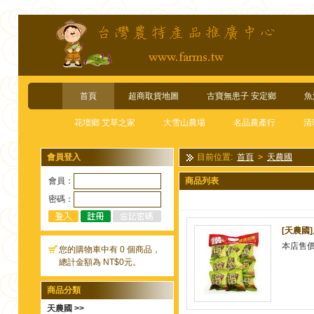
首頁
超商取貨地圖
古寶無患子 安定鄉
魚
花壇鄉 艾草之家
大雪山農場
名品農產行
清
會員登入
目前位置:
首頁
>
天農國
會員：
商品列表
密碼：
[天農國]
本店售
您的購物車中有 0 個商品，
總計金額為 NT$0元。
商品分類
天農國 >>