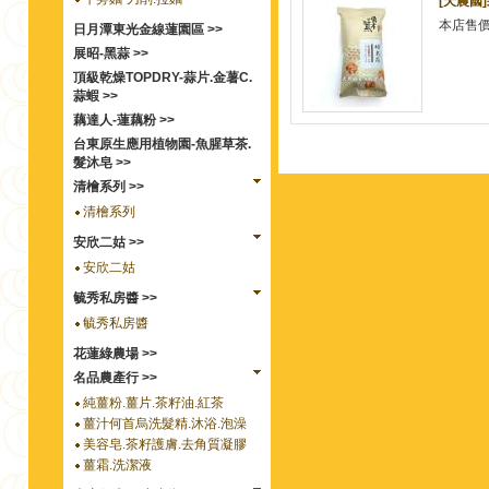
[天農國
本店售
日月潭東光金線蓮園區 >>
展昭-黑蒜 >>
頂級乾燥TOPDRY-蒜片.金薯C.
蒜蝦 >>
藕達人-蓮藕粉 >>
台東原生應用植物園-魚腥草茶.
髮沐皂 >>
清檜系列 >>
清檜系列
安欣二姑 >>
安欣二姑
毓秀私房醬 >>
毓秀私房醬
花蓮綠農場 >>
名品農產行 >>
純薑粉.薑片.茶籽油.紅茶
薑汁何首烏洗髮精.沐浴.泡澡
美容皂.茶籽護膚.去角質凝膠
薑霜.洗潔液