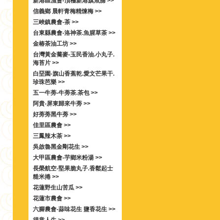
新港區漁會-頂極新港旗魚脯 >>
信義鄉 晨軒青梅精煉梅 >>
三峽鎮農會-茶 >>
台東縣農會-洛神茶.魚腥草茶 >>
金椿茶油工坊 >>
台灣黃金蕎麥-玉民香油.小丸子.
海苔片 >>
白堊園-旗山香蕉乾.愛文芒果干.
珍珠芭樂 >>
五一牛蒡-牛蒡茶.茶包 >>
阿貴-屏東歸來牛蒡 >>
好蒡蒡黑牛蒡 >>
佳里區農會 >>
三鳳辣木茶 >>
吳啟魯黑金剛花生 >>
大甲區農會-芋鄉米粉湯 >>
長榮航空-堅果脆丸子.香鬆起士
糙米捲 >>
花蓮野生山苦瓜 >>
花蓮市農會 >>
六腳農會-蒜味花生 鹽香花生 >>