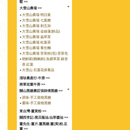
鬆 >>
大雪山農場 >>
大雪山農場 明日葉
大雪山農場 七葉膽
大雪山農場 刺五加
大雪山農場 金線蓮(鮮品)
大雪山農場 蟲草茶
大雪山農場 松葉茶
大雪山農場 養生麵
大雪山農場 苦茶粉(皂).苦茶皂
朝鮮薊(雞鵤刺).魚腥草茶.銀杏
茶.紅葉
大雪山 石蓮花保養品
清珍農產行-牛蒡 >>
將軍老董牛蒡 >>
關山黑糖農莊張師傅黑糖 >>
原味-手工柴燒黑糖
薑味-手工柴燒黑糖
東台灣-薑黃粉 >>
關西李記-黑豆蔭油.仙草醬油 >>
薑先生-薑片.薑黑糖.薑(黃)粉.足
薑 >>