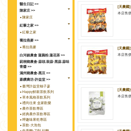
醫生日記 >>
[天農國]
陳家庄 >>
本店售
陳家庄
紅藜之家 >>
紅藜之家
蕎拉燕麥 >>
蕎拉燕麥
[天農國]
本店售
白河鎮農會 蓮藕粉.蓮花茶 >>
莿桐鄉農會-蒜頭.裝蒜·黑蒜.蒜味
青醬 >>
滿州鄉農會-黑豆 >>
蔴鑽農坊-許益堂 >>
臺灣許益堂柚子蔘
[天農國
Happy鮮榖茶飲系列
本店售
草本風格茶飲系列
禮尚往來 盒家歡樂
農作茶飲專區
經典農作茶飲專區
呷趣味果乾專區
茶飲-大泡包
牛蒡麵-刀削.拉麵