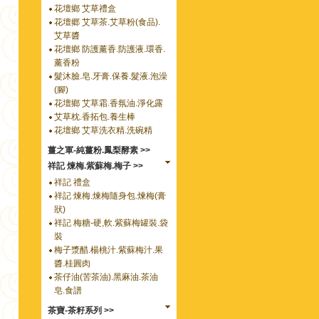
花壇鄉 艾草禮盒
花壇郷 艾草茶.艾草粉(食品).
艾草醬
花壇鄉 防護薰香.防護液.環香.
薰香粉
髮沐臉.皂.牙膏.保養.髮液.泡澡
(腳)
花壇鄉 艾草霜.香氛油.淨化露
艾草枕.香拓包.養生棒
花壇鄉 艾草洗衣精.洗碗精
薑之軍-純薑粉.鳳梨酵素 >>
祥記 煉梅.紫蘇梅.梅子 >>
祥記 禮盒
祥記 煉梅.煉梅隨身包.煉梅(膏
狀)
祥記 梅糖-硬,軟.紫蘇梅罐裝.袋
裝
梅子漿醋.楊桃汁.紫蘇梅汁.果
醬.桂圓肉
茶仔油(苦茶油).黑麻油.茶油
皂.食譜
茶寶-茶籽系列 >>