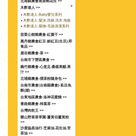
北港鎮農會黑金剛花生 >>
木酢達人 >>
木酢達人-Baby嬰兒系列
木酢達人-髮沐.洗碗.洗衣.地板
木酢達人-竉物-毛孩清潔系列
苗栗公館鄉農會-紅棗干 >>
萬丹鄉農會紅豆-鮮紅豆(生豆).即
食品 >>
鹿谷鄉農會-茶 >>
台南市下營區農會 >>
義竹鄉農會-心意足‧桑椹果醋.果
汁 >>
北埔鄉農會-擂茶粉隨身包 >>
台南市農會(台南縣農會)-虱目魚
酥(脯) >>
台東地區農會-洛神花蜜餞 >>
番路鄉農會-柿葉茶 >>
台灣肉乾王 >>
樂山野菜香草園-薑黃伯薑黃粉
>>
沙鹿協昌油行-芝麻油.花生油.苦
茶油 >>