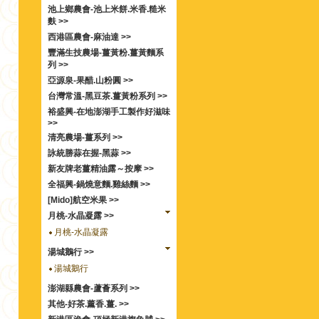
池上鄉農會-池上米餅.米香.糙米
麩 >>
西港區農會-麻油達 >>
豐滿生技農場-薑黃粉.薑黃麵系
列 >>
亞源泉-果醋.山粉圓 >>
台灣常溫-黑豆茶.薑黃粉系列 >>
裕盛興-在地澎湖手工製作好滋味
>>
清亮農場-薑系列 >>
詠統勝蒜在握-黑蒜 >>
新友牌老薑精油露～按摩 >>
全福興-鍋燒意麵.雞絲麵 >>
[Mido]航空米果 >>
月桃-水晶凝露 >>
月桃-水晶凝露
湯城鵝行 >>
湯城鵝行
澎湖縣農會-蘆薈系列 >>
其他-好茶.薰香.薑. >>