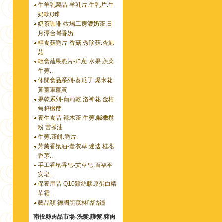
牛羊乳製品-羊乳片.牛乳片.牛
奶軟Q球
奶茶咖啡-牧場工房濃奶茶.日
月潭台灣香奶
輕食菇脆片-香菇.秀珍菇.杏鮑
菇
輕食蔬果脆片-洋蔥.水果.蔬菜.
牛蒡..
休閒食品系列-葵瓜子.爆米花.
黃薑軍薑黃
果乾系列-葡萄乾.洛神花.金桔.
無籽橄欖
養生食品-辣木茶.牛蒡.鹹橄欖
粉.苦茶油
牛蒡.茶餅.脆片.
芳薰香氛油-薰衣草.迷迭.桂花.
香茅..
手工香氛香皂-艾草皂.百福平
安皂..
保養用品-Q10蠶絲膠原蛋白精
華霜..
藝品類-德國黑森林咕咕鐘
南投縣肉品市場-洗髮.護髮.豬肉