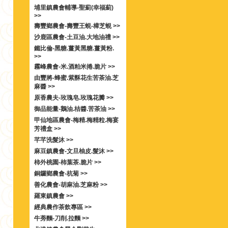
埔里鎮農會輔導-聖薊(幸福薊)
>>
壽豐鄉農會-壽豐王蜆-樟芝蜆 >>
沙鹿區農會-土豆油.大地油禮 >>
鐵比倫-黑糖.薑黃黑糖.薑黃粉.
>>
霧峰農會-米.酒粕米捲.脆片 >>
由豐將-蜂蜜.紫酥花生苦茶油.芝
麻醬 >>
原香農夫-玫瑰皂.玫瑰花瓣 >>
御品能量-鵝油.桔醬.苦茶油 >>
甲仙地區農會-梅精.梅精粒.梅宴
芳禮盒 >>
芊芊洗髮沐 >>
麻豆鎮農會-文旦柚皮.髮沐 >>
柿外桃園-柿葉茶.脆片 >>
銅鑼鄉農會-杭菊 >>
善化農會-胡麻油.芝麻粉 >>
羅東鎮農會 >>
經典農作茶飲專區 >>
牛蒡麵-刀削.拉麵 >>