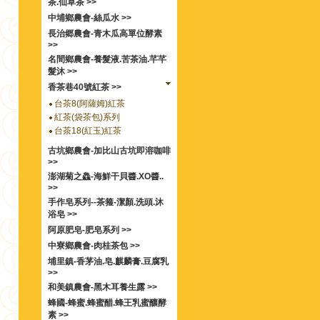
茶.仙草茶 >>
中埔鄉農會-絲瓜水 >>
長治郷農會-青木瓜高單位酵素
>>
名間鄉農會-養髮液.苦茶油.芊芊
髮沐 >>
香茶巷40號紅茶 >>
台茶8(阿薩姆)紅茶
紅茶(袋茶包)系列
台茶18(紅玉)紅茶
古坑鄉農會-加比山古坑即溶咖啡
>>
澎湖菊之鱻-海鮮干貝醬.XO醬..
>>
手作皂系列--茶箍-潔顏.洗頭.沐
浴皂 >>
阿原肥皂-肥皂系列 >>
中寮鄉農會-肉桂茶包 >>
埔里鎮-香茅油.皂.麒麟膏.豆腐乳
>>
和美鎮農會-黑木耳養生露 >>
蜂國-蜂蜜.蜂蜜醋.蜂王乳蜜釀酵
素 >>