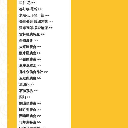
里仁-皂 >>
春好物-果乾 >>
老溫-天下第一辣 >>
每日優果-高纖蒟蒻 >>
淨毒五郎-居家清潔 >>
雲林縣農特產 >>
全國農會 >>
大寮區農會 >>
鹽水區農會 >>
平鎮區農會 >>
桑樂桑椹園 >>
屏東永信合作社 >>
五結鄉農會 >>
連城記 >>
茗源茶坊 >>
四知 >>
關山鎮農會 >>
國姓鄉農會 >>
關廟區農會 >>
信華農特產 >>