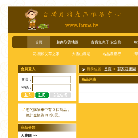
首頁
超商取貨地圖
古寶無患子 安定鄉
魚
花壇鄉 艾草之家
大雪山農場
名品農產行
清
會員登入
目前位置:
首頁
>
郭家莊醬園
會員：
商品列表
密碼：
您的購物車中有 0 個商品，
總計金額為 NT$0元。
商品分類
天農國 >>