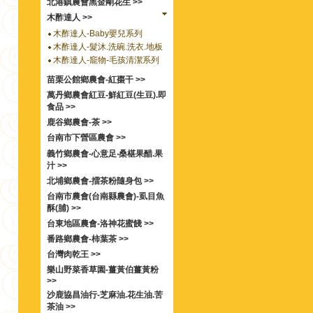
北港鎮農會黑金剛花生 >>
木酢達人 >>
木酢達人-Baby嬰兒系列
木酢達人-髮沐.洗碗.洗衣.地板
木酢達人-竉物-毛孩清潔系列
苗栗公館鄉農會-紅棗干 >>
萬丹鄉農會紅豆-鮮紅豆(生豆).即
食品 >>
鹿谷鄉農會-茶 >>
台南市下營區農會 >>
義竹鄉農會-心意足‧桑椹果醋.果
汁 >>
北埔鄉農會-擂茶粉隨身包 >>
台南市農會(台南縣農會)-虱目魚
酥(脯) >>
台東地區農會-洛神花蜜餞 >>
番路鄉農會-柿葉茶 >>
台灣肉乾王 >>
樂山野菜香草園-薑黃伯薑黃粉
>>
沙鹿協昌油行-芝麻油.花生油.苦
茶油 >>