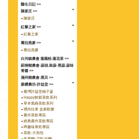
醫生日記 >>
陳家庄 >>
陳家庄
紅藜之家 >>
紅藜之家
蕎拉燕麥 >>
蕎拉燕麥
白河鎮農會 蓮藕粉.蓮花茶 >>
莿桐鄉農會-蒜頭.裝蒜·黑蒜.蒜味
青醬 >>
滿州鄉農會-黑豆 >>
蔴鑽農坊-許益堂 >>
臺灣許益堂柚子蔘
Happy鮮榖茶飲系列
草本風格茶飲系列
禮尚往來 盒家歡樂
農作茶飲專區
經典農作茶飲專區
呷趣味果乾專區
茶飲-大泡包
牛蒡麵-刀削.拉麵