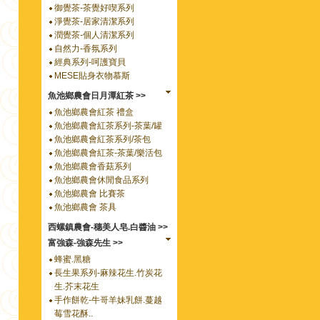
御覺茶-茶覺好喫系列
淨覺茶-居家清潔系列
潤覺茶-個人清潔系列
自然力-香氛系列
經典系列-呵護寶貝
MESE貼身衣物慕斯
魚池鄉農會日月潭紅茶 >>
魚池鄉農會紅茶 禮盒
魚池鄉農會紅茶系列-茶葉/罐
魚池鄉農會紅茶系列/茶包
魚池鄉農會紅茶-茶葉/樂活包
魚池鄉農會香菇系列
魚池鄉農會休閒食品系列
魚池鄉農會 比賽茶
魚池鄉農會 茶具
西螺鎮農會-穗美人皂.白醬油 >>
富強森-強森先生 >>
蜂蜜.黑糖
長生果系列-麻辣花生.竹炭花
生.芥末花生
手作餅乾-牛哥羊妹乳餅.蔓越
莓雪花酥..