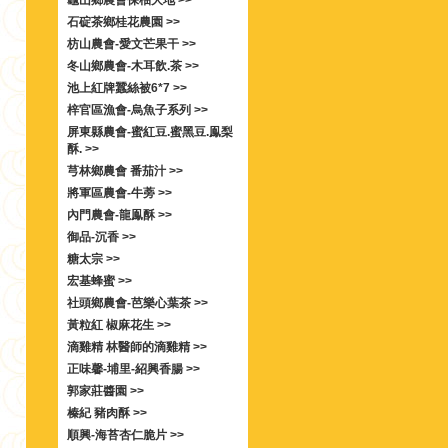
龜山鄉農會保柚大地 >>
石碇茶鄉桂花農園 >>
枋山農會-愛文芒果干 >>
冬山鄉農會-木耳飲.茶 >>
池上紅牌蠶絲被6*7 >>
梓官區漁會-烏魚子系列 >>
屏東縣農會-蜜紅豆.蜜黑豆.鳯梨
酥. >>
芎林鄉農會 番茄汁 >>
將軍區農會-牛蒡 >>
內門農會-龍鳯酥 >>
御品-沉香 >>
糖太宗 >>
宏基蜂蜜 >>
社頭鄉農會-芭樂心葉茶 >>
黃粒紅 椒麻花生 >>
滴雞精 林醫師的滴雞精 >>
正味馨-埔里-紹興香腸 >>
郭家莊醬園 >>
榛紀 豬肉酥 >>
順興-海苔杏仁脆片 >>