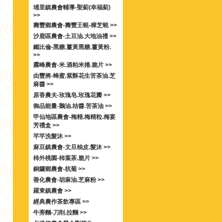
埔里鎮農會輔導-聖薊(幸福薊)
>>
壽豐鄉農會-壽豐王蜆-樟芝蜆 >>
沙鹿區農會-土豆油.大地油禮 >>
鐵比倫-黑糖.薑黃黑糖.薑黃粉.
>>
霧峰農會-米.酒粕米捲.脆片 >>
由豐將-蜂蜜.紫酥花生苦茶油.芝
麻醬 >>
原香農夫-玫瑰皂.玫瑰花瓣 >>
御品能量-鵝油.桔醬.苦茶油 >>
甲仙地區農會-梅精.梅精粒.梅宴
芳禮盒 >>
芊芊洗髮沐 >>
麻豆鎮農會-文旦柚皮.髮沐 >>
柿外桃園-柿葉茶.脆片 >>
銅鑼鄉農會-杭菊 >>
善化農會-胡麻油.芝麻粉 >>
羅東鎮農會 >>
經典農作茶飲專區 >>
牛蒡麵-刀削.拉麵 >>