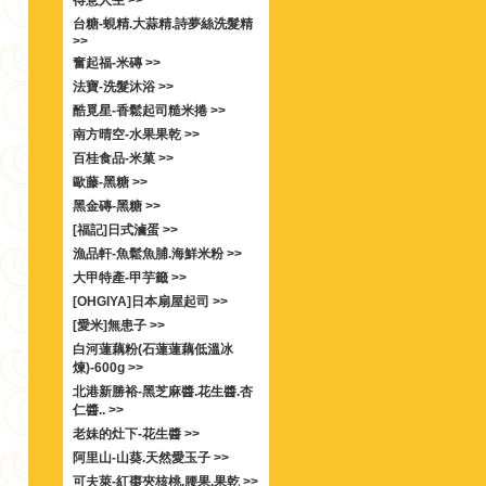
得意人生 >>
台糖-蜆精.大蒜精.詩夢絲洗髮精
>>
奮起福-米磚 >>
法寶-洗髮沐浴 >>
酷覓星-香鬆起司糙米捲 >>
南方晴空-水果果乾 >>
百桂食品-米菓 >>
歐藤-黑糖 >>
黑金磚-黑糖 >>
[福記]日式滷蛋 >>
漁品軒-魚鬆魚脯.海鮮米粉 >>
大甲特產-甲芋籤 >>
[OHGIYA]日本扇屋起司 >>
[愛米]無患子 >>
白河蓮藕粉(石蓮蓮藕低溫冰
煉)-600g >>
北港新勝裕-黑芝麻醬.花生醬.杏
仁醬.. >>
老妹的灶下-花生醬 >>
阿里山-山葵.天然愛玉子 >>
可夫萊-紅棗夾核桃.腰果.果乾 >>