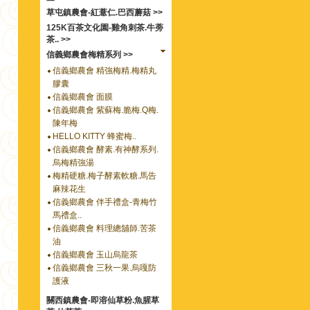
草屯鎮農會-紅薏仁.巴西蘑菇 >>
125K百茶文化園-雞角刺茶.牛蒡
茶.. >>
信義鄉農會梅精系列 >>
信義鄉農會 精強梅精.梅精丸
膠囊
信義鄉農會 面膜
信義鄉農會 紫蘇梅.脆梅.Q梅.
陳年梅
HELLO KITTY 蜂蜜梅..
信義鄉農會 酵素.有神酵系列.
烏梅精強湯
梅精硬糖.梅子酵素軟糖.馬告
麻辣花生
信義鄉農會 伴手禮盒-青梅竹
馬禮盒..
信義鄉農會 料理總舖師.苦茶
油
信義鄉農會 玉山烏龍茶
信義鄉農會 三秋一果.烏嘎防
護液
關西鎮農會-即溶仙草粉.魚腥草