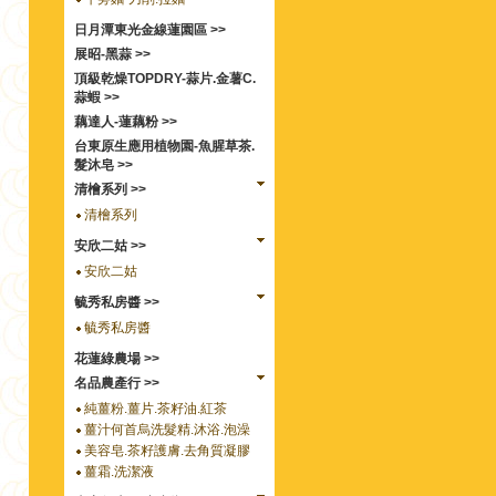
日月潭東光金線蓮園區 >>
展昭-黑蒜 >>
頂級乾燥TOPDRY-蒜片.金薯C.
蒜蝦 >>
藕達人-蓮藕粉 >>
台東原生應用植物園-魚腥草茶.
髮沐皂 >>
清檜系列 >>
清檜系列
安欣二姑 >>
安欣二姑
毓秀私房醬 >>
毓秀私房醬
花蓮綠農場 >>
名品農產行 >>
純薑粉.薑片.茶籽油.紅茶
薑汁何首烏洗髮精.沐浴.泡澡
美容皂.茶籽護膚.去角質凝膠
薑霜.洗潔液