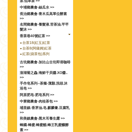
茶.仙草茶 >>
中埔鄉農會-絲瓜水 >>
長治郷農會-青木瓜高單位酵素
>>
名間鄉農會-養髮液.苦茶油.芊芊
髮沐 >>
香茶巷40號紅茶 >>
台茶18(紅玉)紅茶
台茶8(阿薩姆)紅茶
紅茶(袋茶包)系列
古坑鄉農會-加比山古坑即溶咖啡
>>
澎湖菊之鱻-海鮮干貝醬.XO醬..
>>
手作皂系列--茶箍-潔顏.洗頭.沐
浴皂 >>
阿原肥皂-肥皂系列 >>
中寮鄉農會-肉桂茶包 >>
埔里鎮-香茅油.皂.麒麟膏.豆腐乳
>>
和美鎮農會-黑木耳養生露 >>
蜂國-蜂蜜.蜂蜜醋.蜂王乳蜜釀酵
素 >>