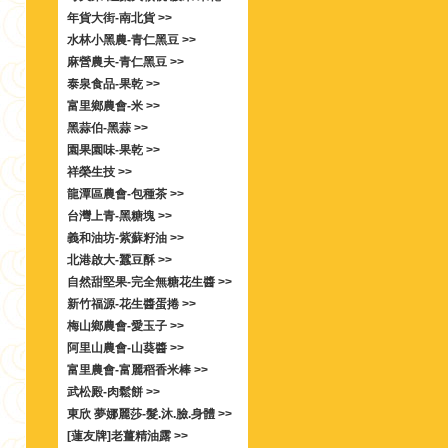
年貨大街-南北貨 >>
水林小黑農-青仁黑豆 >>
麻營農夫-青仁黑豆 >>
泰泉食品-果乾 >>
富里鄉農會-米 >>
黑蒜伯-黑蒜 >>
園果園味-果乾 >>
祥榮生技 >>
龍潭區農會-包種茶 >>
台灣上青-黑糖塊 >>
義和油坊-紫蘇籽油 >>
北港啟大-蠶豆酥 >>
自然甜堅果-完全無糖花生醬 >>
新竹福源-花生醬蛋捲 >>
梅山鄉農會-愛玉子 >>
阿里山農會-山葵醬 >>
富里農會-富麗稻香米棒 >>
武松殿-肉鬆餅 >>
東欣 夢娜麗莎-髮.沐.臉.身體 >>
[蓮友牌]老薑精油露 >>