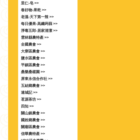
里仁-皂 >>
春好物-果乾 >>
老溫-天下第一辣 >>
每日優果-高纖蒟蒻 >>
淨毒五郎-居家清潔 >>
雲林縣農特產 >>
全國農會 >>
大寮區農會 >>
鹽水區農會 >>
平鎮區農會 >>
桑樂桑椹園 >>
屏東永信合作社 >>
五結鄉農會 >>
連城記 >>
茗源茶坊 >>
四知 >>
關山鎮農會 >>
國姓鄉農會 >>
關廟區農會 >>
信華農特產 >>