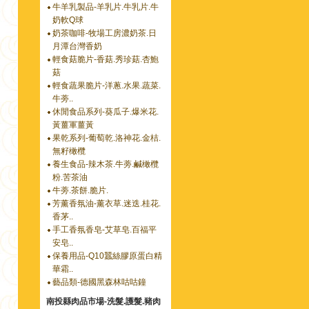
牛羊乳製品-羊乳片.牛乳片.牛
奶軟Q球
奶茶咖啡-牧場工房濃奶茶.日
月潭台灣香奶
輕食菇脆片-香菇.秀珍菇.杏鮑
菇
輕食蔬果脆片-洋蔥.水果.蔬菜.
牛蒡..
休閒食品系列-葵瓜子.爆米花.
黃薑軍薑黃
果乾系列-葡萄乾.洛神花.金桔.
無籽橄欖
養生食品-辣木茶.牛蒡.鹹橄欖
粉.苦茶油
牛蒡.茶餅.脆片.
芳薰香氛油-薰衣草.迷迭.桂花.
香茅..
手工香氛香皂-艾草皂.百福平
安皂..
保養用品-Q10蠶絲膠原蛋白精
華霜..
藝品類-德國黑森林咕咕鐘
南投縣肉品市場-洗髮.護髮.豬肉