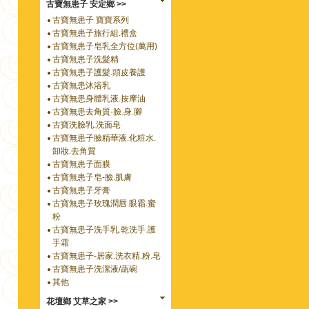
古寶無患子 安定鄉 >>
古寶無患子 寶寶系列
古寶無患子旅行組.禮盒
古寶無患子皂乳全方位(萬用)
古寶無患子洗髮精
古寶無患子護髮.頭皮養護
古寶無患沐浴乳
古寶無患身體乳液.按摩油
古寶無患去角質-臉.身.腳
古寶洗臉乳.洗面皂
古寶無患子臉精華液.化粧水.
卸妝.去角質
古寶無患子面膜
古寶無患子皂-臉.肌膚
古寶無患子牙膏
古寶無患子玫瑰潤唇.眼霜.蜜
粉
古寶無患子洗手乳.乾洗手.護
手霜
古寶無患子-居家.洗衣精.粉.皂
古寶無患子洗潔液/蔬碗
其他
花壇鄉 艾草之家 >>