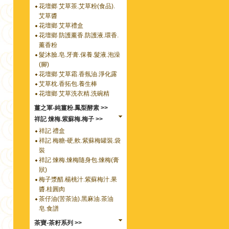
花壇郷 艾草茶.艾草粉(食品).
艾草醬
花壇鄉 艾草禮盒
花壇鄉 防護薰香.防護液.環香.
薰香粉
髮沐臉.皂.牙膏.保養.髮液.泡澡
(腳)
花壇鄉 艾草霜.香氛油.淨化露
艾草枕.香拓包.養生棒
花壇鄉 艾草洗衣精.洗碗精
薑之軍-純薑粉.鳳梨酵素 >>
祥記 煉梅.紫蘇梅.梅子 >>
祥記 禮盒
祥記 梅糖-硬,軟.紫蘇梅罐裝.袋
裝
祥記 煉梅.煉梅隨身包.煉梅(膏
狀)
梅子漿醋.楊桃汁.紫蘇梅汁.果
醬.桂圓肉
茶仔油(苦茶油).黑麻油.茶油
皂.食譜
茶寶-茶籽系列 >>