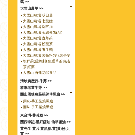
鬆 >>
大雪山農場 >>
大雪山農場 明日葉
大雪山農場 七葉膽
大雪山農場 刺五加
大雪山農場 金線蓮(鮮品)
大雪山農場 蟲草茶
大雪山農場 松葉茶
大雪山農場 養生麵
大雪山農場 苦茶粉(皂).苦茶皂
朝鮮薊(雞鵤刺).魚腥草茶.銀杏
茶.紅葉
大雪山 石蓮花保養品
清珍農產行-牛蒡 >>
將軍老董牛蒡 >>
關山黑糖農莊張師傅黑糖 >>
原味-手工柴燒黑糖
薑味-手工柴燒黑糖
東台灣-薑黃粉 >>
關西李記-黑豆蔭油.仙草醬油 >>
薑先生-薑片.薑黑糖.薑(黃)粉.足
薑 >>