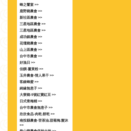
蜂之饗宴 >>
鹿野鄉農會 >>
新社區農會 >>
三星地區農會 >>
三星地區農會 >>
成功鎮農會 >>
花壇鄉農會 >>
山上區農會 >>
台中市農會 >>
好漁日 >>
佳饌-薑黃粉 >>
玉井農會-情人果干 >>
客錸蜂蜜 >>
綺緣無患子 >>
大寮鄉-9號紅寶紅豆 >>
日式青梅精 >>
台中市農會無患子 >>
欣欣食品-肉乾.餅乾 >>
南投縣農會-苦茶油.甜菊梅.髮沐
>>