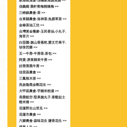
新港區漁會-頂極新港旗魚脯 >>
信義鄉 晨軒青梅精煉梅 >>
三峽鎮農會-茶 >>
台東縣農會-洛神茶.魚腥草茶 >>
金椿茶油工坊 >>
台灣黃金蕎麥-玉民香油.小丸子.
海苔片 >>
白堊園-旗山香蕉乾.愛文芒果干.
珍珠芭樂 >>
五一牛蒡-牛蒡茶.茶包 >>
阿貴-屏東歸來牛蒡 >>
好蒡蒡黑牛蒡 >>
佳里區農會 >>
三鳳辣木茶 >>
吳啟魯黑金剛花生 >>
大甲區農會-芋鄉米粉湯 >>
長榮航空-堅果脆丸子.香鬆起士
糙米捲 >>
花蓮野生山苦瓜 >>
花蓮市農會 >>
六腳農會-蒜味花生 鹽香花生 >>