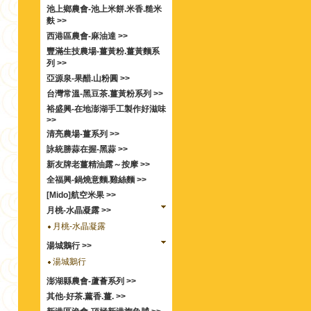
池上鄉農會-池上米餅.米香.糙米
麩 >>
西港區農會-麻油達 >>
豐滿生技農場-薑黃粉.薑黃麵系
列 >>
亞源泉-果醋.山粉圓 >>
台灣常溫-黑豆茶.薑黃粉系列 >>
裕盛興-在地澎湖手工製作好滋味
>>
清亮農場-薑系列 >>
詠統勝蒜在握-黑蒜 >>
新友牌老薑精油露～按摩 >>
全福興-鍋燒意麵.雞絲麵 >>
[Mido]航空米果 >>
月桃-水晶凝露 >>
月桃-水晶凝露
湯城鵝行 >>
湯城鵝行
澎湖縣農會-蘆薈系列 >>
其他-好茶.薰香.薑. >>