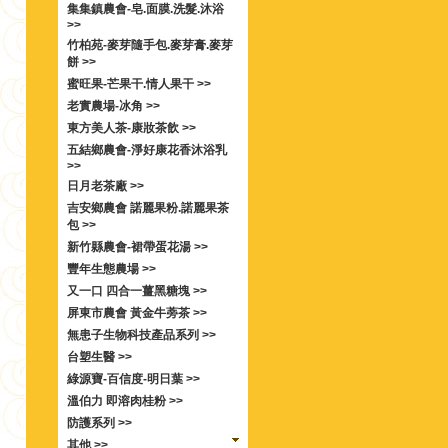
集集鎮農會-皂.面膜.洗髮.沐浴
>>
竹柏苑-麥芽隨手包.麥芽膏.麥芽
餅 >>
蜜旺果-芒果干.情人果干 >>
老實農場-冰角 >>
東方美人茶-康妝茶飲 >>
五結鄉農會-淨好康花香沐浴乳
>>
日月老茶廠 >>
吉安鄉農會 諾麗果粉.諾麗果茶
包 >>
新竹縣農會-裙帶蛋花湯 >>
豐年生態農場 >>
又一口 四合一薑黑糖塊 >>
屏東市農會 黃金牛蒡茶 >>
無患子生物科技產品系列 >>
台塑生醫 >>
綠源寶-百信度-明日葉 >>
溫伯力 即溶肉桂粉 >>
防護系列 >>
其他 >>