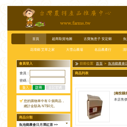
首頁
超商取貨地圖
古寶無患子 安定鄉
魚
花壇鄉 艾草之家
大雪山農場
名品農產行
清
會員登入
目前位置:
首頁
>
魚池鄉農會
會員：
商品列表
密碼：
[南投縣
本店售
您的購物車中有 0 個商品，
總計金額為 NT$0元。
商品分類
魚池鄉農會日月潭紅茶 >>