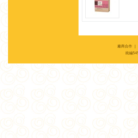
廠商合作
|
統編54