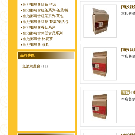
魚池鄉農會紅茶 禮盒
[南投縣
魚池鄉農會紅茶系列-茶葉/罐
本店售
魚池鄉農會紅茶系列/茶包
魚池鄉農會紅茶-茶葉/樂活包
魚池鄉農會香菇系列
魚池鄉農會休閒食品系列
魚池鄉農會 比賽茶
魚池鄉農會 茶具
[南投縣
品牌專區
本店售
魚池鄉農會
(11)
[
本店售