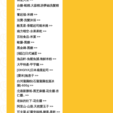
得意人生 >>
台糖-蜆精.大蒜精.詩夢絲洗髮精
>>
奮起福-米磚 >>
法寶-洗髮沐浴 >>
酷覓星-香鬆起司糙米捲 >>
南方晴空-水果果乾 >>
百桂食品-米菓 >>
歐藤-黑糖 >>
黑金磚-黑糖 >>
[福記]日式滷蛋 >>
漁品軒-魚鬆魚脯.海鮮米粉 >>
大甲特產-甲芋籤 >>
[OHGIYA]日本扇屋起司 >>
[愛米]無患子 >>
白河蓮藕粉(石蓮蓮藕低溫冰
煉)-600g >>
北港新勝裕-黑芝麻醬.花生醬.杏
仁醬.. >>
老妹的灶下-花生醬 >>
阿里山-山葵.天然愛玉子 >>
可夫萊-紅棗夾核桃.腰果.果乾 >>