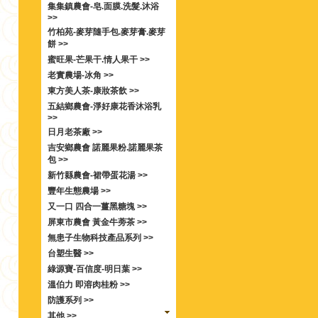
集集鎮農會-皂.面膜.洗髮.沐浴
>>
竹柏苑-麥芽隨手包.麥芽膏.麥芽
餅 >>
蜜旺果-芒果干.情人果干 >>
老實農場-冰角 >>
東方美人茶-康妝茶飲 >>
五結鄉農會-淨好康花香沐浴乳
>>
日月老茶廠 >>
吉安鄉農會 諾麗果粉.諾麗果茶
包 >>
新竹縣農會-裙帶蛋花湯 >>
豐年生態農場 >>
又一口 四合一薑黑糖塊 >>
屏東市農會 黃金牛蒡茶 >>
無患子生物科技產品系列 >>
台塑生醫 >>
綠源寶-百信度-明日葉 >>
溫伯力 即溶肉桂粉 >>
防護系列 >>
其他 >>