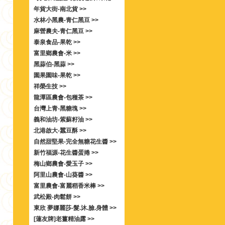
年貨大街-南北貨 >>
水林小黑農-青仁黑豆 >>
麻營農夫-青仁黑豆 >>
泰泉食品-果乾 >>
富里鄉農會-米 >>
黑蒜伯-黑蒜 >>
園果園味-果乾 >>
祥榮生技 >>
龍潭區農會-包種茶 >>
台灣上青-黑糖塊 >>
義和油坊-紫蘇籽油 >>
北港啟大-蠶豆酥 >>
自然甜堅果-完全無糖花生醬 >>
新竹福源-花生醬蛋捲 >>
梅山鄉農會-愛玉子 >>
阿里山農會-山葵醬 >>
富里農會-富麗稻香米棒 >>
武松殿-肉鬆餅 >>
東欣 夢娜麗莎-髮.沐.臉.身體 >>
[蓮友牌]老薑精油露 >>