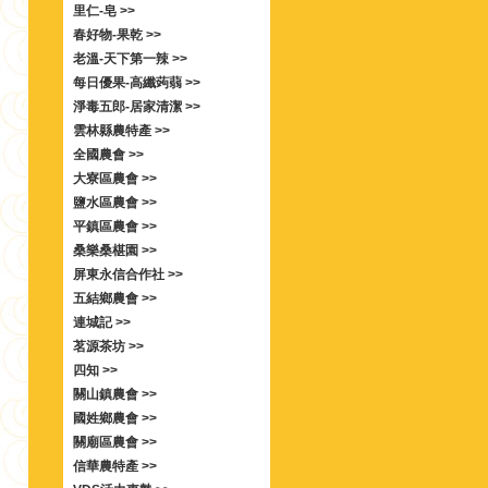
里仁-皂 >>
春好物-果乾 >>
老溫-天下第一辣 >>
每日優果-高纖蒟蒻 >>
淨毒五郎-居家清潔 >>
雲林縣農特產 >>
全國農會 >>
大寮區農會 >>
鹽水區農會 >>
平鎮區農會 >>
桑樂桑椹園 >>
屏東永信合作社 >>
五結鄉農會 >>
連城記 >>
茗源茶坊 >>
四知 >>
關山鎮農會 >>
國姓鄉農會 >>
關廟區農會 >>
信華農特產 >>