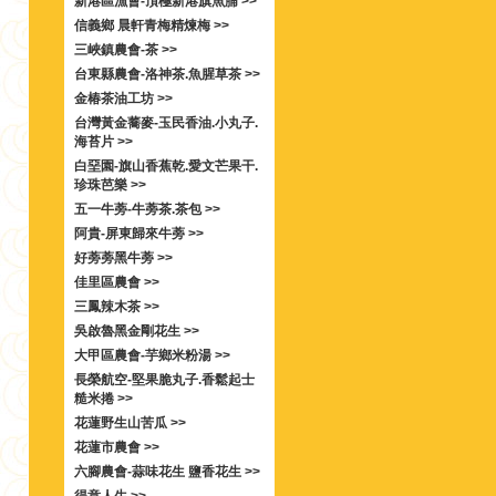
新港區漁會-頂極新港旗魚脯 >>
信義鄉 晨軒青梅精煉梅 >>
三峽鎮農會-茶 >>
台東縣農會-洛神茶.魚腥草茶 >>
金椿茶油工坊 >>
台灣黃金蕎麥-玉民香油.小丸子.
海苔片 >>
白堊園-旗山香蕉乾.愛文芒果干.
珍珠芭樂 >>
五一牛蒡-牛蒡茶.茶包 >>
阿貴-屏東歸來牛蒡 >>
好蒡蒡黑牛蒡 >>
佳里區農會 >>
三鳳辣木茶 >>
吳啟魯黑金剛花生 >>
大甲區農會-芋鄉米粉湯 >>
長榮航空-堅果脆丸子.香鬆起士
糙米捲 >>
花蓮野生山苦瓜 >>
花蓮市農會 >>
六腳農會-蒜味花生 鹽香花生 >>