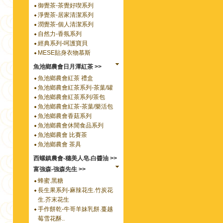
御覺茶-茶覺好喫系列
淨覺茶-居家清潔系列
潤覺茶-個人清潔系列
自然力-香氛系列
經典系列-呵護寶貝
MESE貼身衣物慕斯
魚池鄉農會日月潭紅茶 >>
魚池鄉農會紅茶 禮盒
魚池鄉農會紅茶系列-茶葉/罐
魚池鄉農會紅茶系列/茶包
魚池鄉農會紅茶-茶葉/樂活包
魚池鄉農會香菇系列
魚池鄉農會休閒食品系列
魚池鄉農會 比賽茶
魚池鄉農會 茶具
西螺鎮農會-穗美人皂.白醬油 >>
富強森-強森先生 >>
蜂蜜.黑糖
長生果系列-麻辣花生.竹炭花
生.芥末花生
手作餅乾-牛哥羊妹乳餅.蔓越
莓雪花酥..