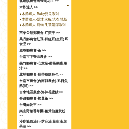
北港鎮農會黑金剛花生 >>
木酢達人 >>
木酢達人-Baby嬰兒系列
木酢達人-髮沐.洗碗.洗衣.地板
木酢達人-竉物-毛孩清潔系列
苗栗公館鄉農會-紅棗干 >>
萬丹鄉農會紅豆-鮮紅豆(生豆).即
食品 >>
鹿谷鄉農會-茶 >>
台南市下營區農會 >>
義竹鄉農會-心意足‧桑椹果醋.果
汁 >>
北埔鄉農會-擂茶粉隨身包 >>
台南市農會(台南縣農會)-虱目魚
酥(脯) >>
台東地區農會-洛神花蜜餞 >>
番路鄉農會-柿葉茶 >>
台灣肉乾王 >>
樂山野菜香草園-薑黃伯薑黃粉
>>
沙鹿協昌油行-芝麻油.花生油.苦
茶油 >>