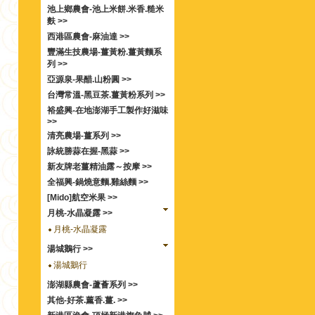
池上鄉農會-池上米餅.米香.糙米
麩 >>
西港區農會-麻油達 >>
豐滿生技農場-薑黃粉.薑黃麵系
列 >>
亞源泉-果醋.山粉圓 >>
台灣常溫-黑豆茶.薑黃粉系列 >>
裕盛興-在地澎湖手工製作好滋味
>>
清亮農場-薑系列 >>
詠統勝蒜在握-黑蒜 >>
新友牌老薑精油露～按摩 >>
全福興-鍋燒意麵.雞絲麵 >>
[Mido]航空米果 >>
月桃-水晶凝露 >>
月桃-水晶凝露
湯城鵝行 >>
湯城鵝行
澎湖縣農會-蘆薈系列 >>
其他-好茶.薰香.薑. >>