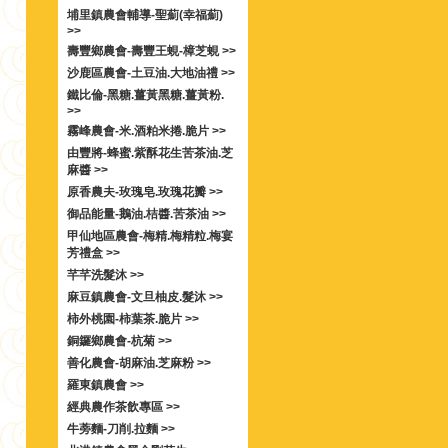
埔里鎮農會輔導-聖薊(幸福薊)
>>
壽豐鄉農會-壽豐王蜆-樟芝蜆 >>
沙鹿區農會-土豆油.大地油禮 >>
鐵比倫-黑糖.薑黃黑糖.薑黃粉.
>>
霧峰農會-米.酒粕米捲.脆片 >>
由豐將-蜂蜜.紫酥花生苦茶油.芝
麻醬 >>
原香農夫-玫瑰皂.玫瑰花瓣 >>
御品能量-鵝油.桔醬.苦茶油 >>
甲仙地區農會-梅精.梅精粒.梅宴
芳禮盒 >>
芊芊洗髮沐 >>
麻豆鎮農會-文旦柚皮.髮沐 >>
柿外桃園-柿葉茶.脆片 >>
銅鑼鄉農會-杭菊 >>
善化農會-胡麻油.芝麻粉 >>
羅東鎮農會 >>
經典農作茶飲專區 >>
牛蒡麵-刀削.拉麵 >>