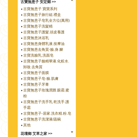
古寶無患子 安定鄉 >>
古寶無患子 寶寶系列
古寶無患子旅行組.禮盒
古寶無患子皂乳全方位(萬用)
古寶無患子洗髮精
古寶無患子護髮.頭皮養護
古寶無患沐浴乳
古寶無患身體乳液.按摩油
古寶無患去角質-臉.身.腳
古寶洗臉乳.洗面皂
古寶無患子臉精華液.化粧水.
卸妝.去角質
古寶無患子面膜
古寶無患子皂-臉.肌膚
古寶無患子牙膏
古寶無患子玫瑰潤唇.眼霜.蜜
粉
古寶無患子洗手乳.乾洗手.護
手霜
古寶無患子-居家.洗衣精.粉.皂
古寶無患子洗潔液/蔬碗
其他
花壇鄉 艾草之家 >>