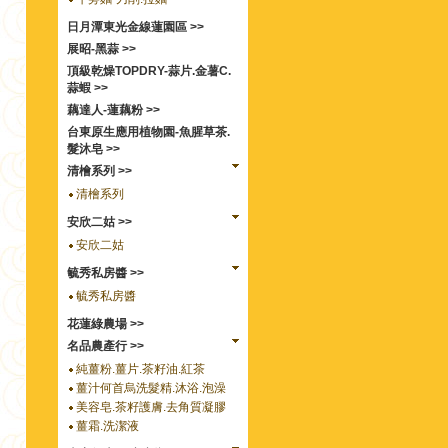
日月潭東光金線蓮園區 >>
展昭-黑蒜 >>
頂級乾燥TOPDRY-蒜片.金薯C.
蒜蝦 >>
藕達人-蓮藕粉 >>
台東原生應用植物園-魚腥草茶.
髮沐皂 >>
清檜系列 >>
清檜系列
安欣二姑 >>
安欣二姑
毓秀私房醬 >>
毓秀私房醬
花蓮綠農場 >>
名品農產行 >>
純薑粉.薑片.茶籽油.紅茶
薑汁何首烏洗髮精.沐浴.泡澡
美容皂.茶籽護膚.去角質凝膠
薑霜.洗潔液