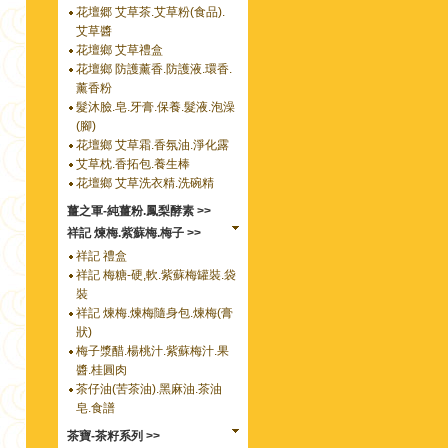
花壇郷 艾草茶.艾草粉(食品).
艾草醬
花壇鄉 艾草禮盒
花壇鄉 防護薰香.防護液.環香.
薰香粉
髮沐臉.皂.牙膏.保養.髮液.泡澡
(腳)
花壇鄉 艾草霜.香氛油.淨化露
艾草枕.香拓包.養生棒
花壇鄉 艾草洗衣精.洗碗精
薑之軍-純薑粉.鳳梨酵素 >>
祥記 煉梅.紫蘇梅.梅子 >>
祥記 禮盒
祥記 梅糖-硬,軟.紫蘇梅罐裝.袋
裝
祥記 煉梅.煉梅隨身包.煉梅(膏
狀)
梅子漿醋.楊桃汁.紫蘇梅汁.果
醬.桂圓肉
茶仔油(苦茶油).黑麻油.茶油
皂.食譜
茶寶-茶籽系列 >>