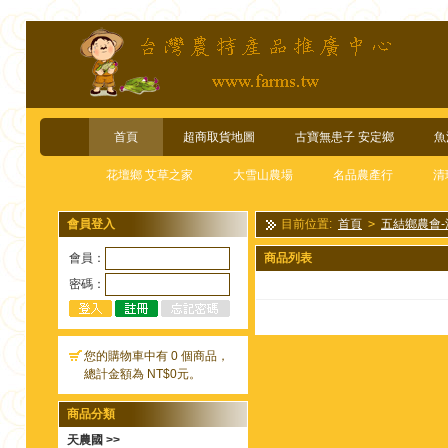
首頁
超商取貨地圖
古寶無患子 安定鄉
魚
花壇鄉 艾草之家
大雪山農場
名品農產行
清
會員登入
目前位置:
首頁
>
五結鄉農會
會員：
商品列表
密碼：
您的購物車中有 0 個商品，
總計金額為 NT$0元。
商品分類
天農國 >>