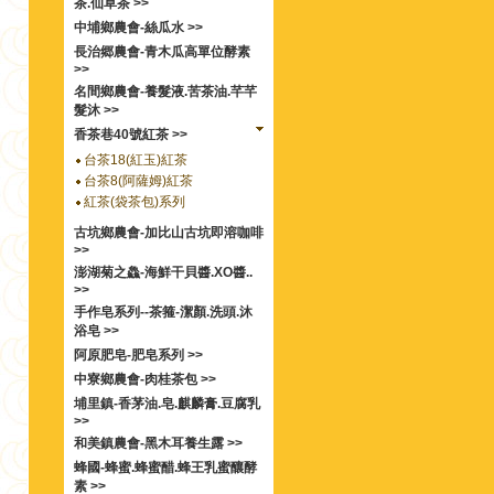
茶.仙草茶 >>
中埔鄉農會-絲瓜水 >>
長治郷農會-青木瓜高單位酵素
>>
名間鄉農會-養髮液.苦茶油.芊芊
髮沐 >>
香茶巷40號紅茶 >>
台茶18(紅玉)紅茶
台茶8(阿薩姆)紅茶
紅茶(袋茶包)系列
古坑鄉農會-加比山古坑即溶咖啡
>>
澎湖菊之鱻-海鮮干貝醬.XO醬..
>>
手作皂系列--茶箍-潔顏.洗頭.沐
浴皂 >>
阿原肥皂-肥皂系列 >>
中寮鄉農會-肉桂茶包 >>
埔里鎮-香茅油.皂.麒麟膏.豆腐乳
>>
和美鎮農會-黑木耳養生露 >>
蜂國-蜂蜜.蜂蜜醋.蜂王乳蜜釀酵
素 >>