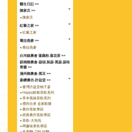
醫生日記 >>
陳家庄 >>
陳家庄
紅藜之家 >>
紅藜之家
蕎拉燕麥 >>
蕎拉燕麥
白河鎮農會 蓮藕粉.蓮花茶 >>
莿桐鄉農會-蒜頭.裝蒜·黑蒜.蒜味
青醬 >>
滿州鄉農會-黑豆 >>
蔴鑽農坊-許益堂 >>
臺灣許益堂柚子蔘
Happy鮮榖茶飲系列
草本風格茶飲系列
禮尚往來 盒家歡樂
農作茶飲專區
經典農作茶飲專區
茶飲-大泡包
呷趣味果乾專區
牛蒡麵-刀削.拉麵