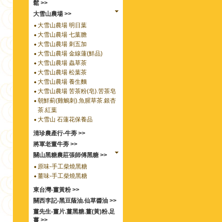
鬆 >>
大雪山農場 >>
大雪山農場 明日葉
大雪山農場 七葉膽
大雪山農場 刺五加
大雪山農場 金線蓮(鮮品)
大雪山農場 蟲草茶
大雪山農場 松葉茶
大雪山農場 養生麵
大雪山農場 苦茶粉(皂).苦茶皂
朝鮮薊(雞鵤刺).魚腥草茶.銀杏
茶.紅葉
大雪山 石蓮花保養品
清珍農產行-牛蒡 >>
將軍老董牛蒡 >>
關山黑糖農莊張師傅黑糖 >>
原味-手工柴燒黑糖
薑味-手工柴燒黑糖
東台灣-薑黃粉 >>
關西李記-黑豆蔭油.仙草醬油 >>
薑先生-薑片.薑黑糖.薑(黃)粉.足
薑 >>