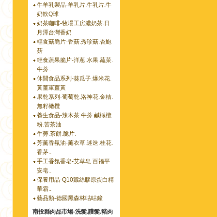
牛羊乳製品-羊乳片.牛乳片.牛
奶軟Q球
奶茶咖啡-牧場工房濃奶茶.日
月潭台灣香奶
輕食菇脆片-香菇.秀珍菇.杏鮑
菇
輕食蔬果脆片-洋蔥.水果.蔬菜.
牛蒡..
休閒食品系列-葵瓜子.爆米花.
黃薑軍薑黃
果乾系列-葡萄乾.洛神花.金桔.
無籽橄欖
養生食品-辣木茶.牛蒡.鹹橄欖
粉.苦茶油
牛蒡.茶餅.脆片.
芳薰香氛油-薰衣草.迷迭.桂花.
香茅..
手工香氛香皂-艾草皂.百福平
安皂..
保養用品-Q10蠶絲膠原蛋白精
華霜..
藝品類-德國黑森林咕咕鐘
南投縣肉品市場-洗髮.護髮.豬肉