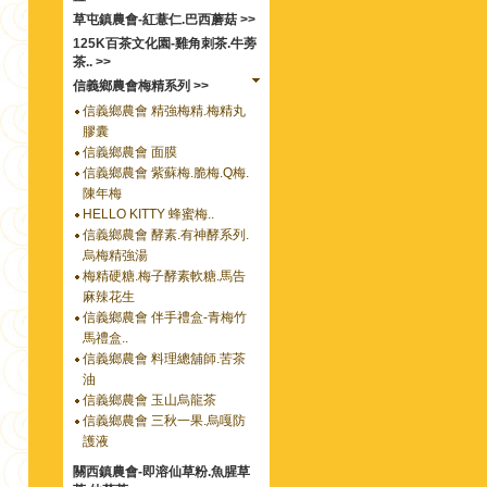
草屯鎮農會-紅薏仁.巴西蘑菇 >>
125K百茶文化園-雞角刺茶.牛蒡
茶.. >>
信義鄉農會梅精系列 >>
信義鄉農會 精強梅精.梅精丸
膠囊
信義鄉農會 面膜
信義鄉農會 紫蘇梅.脆梅.Q梅.
陳年梅
HELLO KITTY 蜂蜜梅..
信義鄉農會 酵素.有神酵系列.
烏梅精強湯
梅精硬糖.梅子酵素軟糖.馬告
麻辣花生
信義鄉農會 伴手禮盒-青梅竹
馬禮盒..
信義鄉農會 料理總舖師.苦茶
油
信義鄉農會 玉山烏龍茶
信義鄉農會 三秋一果.烏嘎防
護液
關西鎮農會-即溶仙草粉.魚腥草