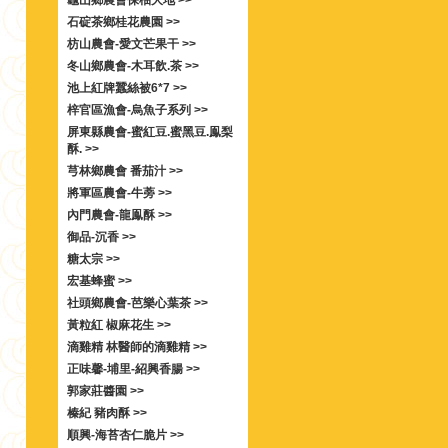
龜山鄉農會保柚大地 >>
石碇茶鄉桂花農園 >>
枋山農會-愛文芒果干 >>
冬山鄉農會-木耳飲.茶 >>
池上紅牌蠶絲被6*7 >>
梓官區漁會-烏魚子系列 >>
屏東縣農會-蜜紅豆.蜜黑豆.鳯梨
酥. >>
芎林鄉農會 番茄汁 >>
將軍區農會-牛蒡 >>
內門農會-龍鳯酥 >>
御品-沉香 >>
糖太宗 >>
宏基蜂蜜 >>
社頭鄉農會-芭樂心葉茶 >>
黃粒紅 椒麻花生 >>
滴雞精 林醫師的滴雞精 >>
正味馨-埔里-紹興香腸 >>
郭家莊醬園 >>
榛紀 豬肉酥 >>
順興-海苔杏仁脆片 >>