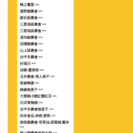
蜂之饗宴 >>
鹿野鄉農會 >>
新社區農會 >>
三星地區農會 >>
三星地區農會 >>
成功鎮農會 >>
花壇鄉農會 >>
山上區農會 >>
台中市農會 >>
好漁日 >>
佳饌-薑黃粉 >>
玉井農會-情人果干 >>
客錸蜂蜜 >>
綺緣無患子 >>
大寮鄉-9號紅寶紅豆 >>
日式青梅精 >>
台中市農會無患子 >>
欣欣食品-肉乾.餅乾 >>
南投縣農會-苦茶油.甜菊梅.髮沐
>>