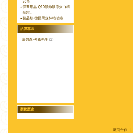
安皂..
保養用品-Q10蠶絲膠原蛋白精
華霜..
藝品類-德國黑森林咕咕鐘
品牌專區
富強森-強森先生
(2)
瀏覽歷史
廠商合作
|