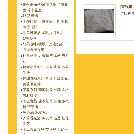
長生果系列-麻辣花生.竹炭花
[富強森-
生.芥末花生
本店售
蜂蜜.黑糖
手作餅乾-牛哥羊妹乳餅.蔓越
莓雪花酥..
牛羊乳製品-羊乳片.牛乳片.牛
奶軟Q球
奶茶咖啡-牧場工房濃奶茶.日
月潭台灣香奶
輕食菇脆片-香菇.秀珍菇.杏鮑
菇
輕食蔬果脆片-洋蔥.水果.蔬菜.
牛蒡..
休閒食品系列-葵瓜子.爆米花.
黃薑軍薑黃
果乾系列-葡萄乾.洛神花.金桔.
無籽橄欖
養生食品-辣木茶.牛蒡.鹹橄欖
粉.苦茶油
牛蒡.茶餅.脆片.
芳薰香氛油-薰衣草.迷迭.桂花.
香茅..
手工香氛香皂-艾草皂.百福平