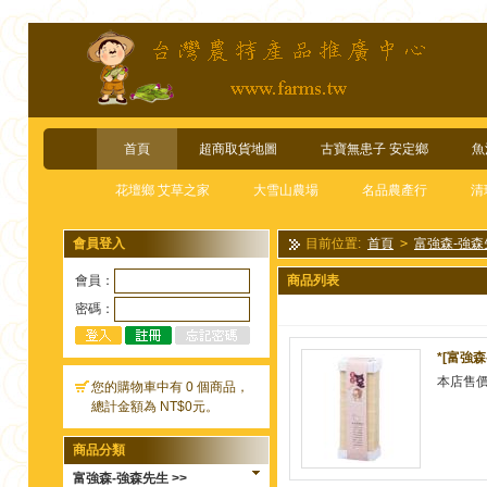
首頁
超商取貨地圖
古寶無患子 安定鄉
魚
花壇鄉 艾草之家
大雪山農場
名品農產行
清
會員登入
目前位置:
首頁
>
富強森-強森
會員：
商品列表
密碼：
*[富強森
本店售
您的購物車中有 0 個商品，
總計金額為 NT$0元。
商品分類
富強森-強森先生 >>