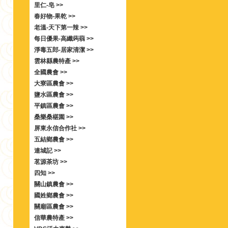
里仁-皂 >>
春好物-果乾 >>
老溫-天下第一辣 >>
每日優果-高纖蒟蒻 >>
淨毒五郎-居家清潔 >>
雲林縣農特產 >>
全國農會 >>
大寮區農會 >>
鹽水區農會 >>
平鎮區農會 >>
桑樂桑椹園 >>
屏東永信合作社 >>
五結鄉農會 >>
連城記 >>
茗源茶坊 >>
四知 >>
關山鎮農會 >>
國姓鄉農會 >>
關廟區農會 >>
信華農特產 >>