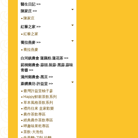
醫生日記 >>
陳家庄 >>
陳家庄
紅藜之家 >>
紅藜之家
蕎拉燕麥 >>
蕎拉燕麥
白河鎮農會 蓮藕粉.蓮花茶 >>
莿桐鄉農會-蒜頭.裝蒜·黑蒜.蒜味
青醬 >>
滿州鄉農會-黑豆 >>
蔴鑽農坊-許益堂 >>
臺灣許益堂柚子蔘
Happy鮮榖茶飲系列
草本風格茶飲系列
禮尚往來 盒家歡樂
農作茶飲專區
經典農作茶飲專區
呷趣味果乾專區
茶飲-大泡包
牛蒡麵-刀削.拉麵