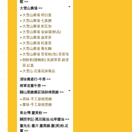
鬆 >>
大雪山農場 >>
大雪山農場 明日葉
大雪山農場 七葉膽
大雪山農場 刺五加
大雪山農場 金線蓮(鮮品)
大雪山農場 蟲草茶
大雪山農場 松葉茶
大雪山農場 養生麵
大雪山農場 苦茶粉(皂).苦茶皂
朝鮮薊(雞鵤刺).魚腥草茶.銀杏
茶.紅葉
大雪山 石蓮花保養品
清珍農產行-牛蒡 >>
將軍老董牛蒡 >>
關山黑糖農莊張師傅黑糖 >>
原味-手工柴燒黑糖
薑味-手工柴燒黑糖
東台灣-薑黃粉 >>
關西李記-黑豆蔭油.仙草醬油 >>
薑先生-薑片.薑黑糖.薑(黃)粉.足
薑 >>