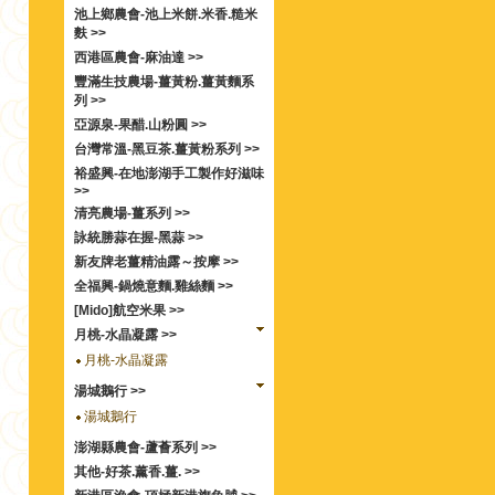
池上鄉農會-池上米餅.米香.糙米
麩 >>
西港區農會-麻油達 >>
豐滿生技農場-薑黃粉.薑黃麵系
列 >>
亞源泉-果醋.山粉圓 >>
台灣常溫-黑豆茶.薑黃粉系列 >>
裕盛興-在地澎湖手工製作好滋味
>>
清亮農場-薑系列 >>
詠統勝蒜在握-黑蒜 >>
新友牌老薑精油露～按摩 >>
全福興-鍋燒意麵.雞絲麵 >>
[Mido]航空米果 >>
月桃-水晶凝露 >>
月桃-水晶凝露
湯城鵝行 >>
湯城鵝行
澎湖縣農會-蘆薈系列 >>
其他-好茶.薰香.薑. >>