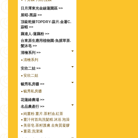
日月潭東光金線蓮園區 >>
展昭-黑蒜 >>
頂級乾燥TOPDRY-蒜片.金薯C.
蒜蝦 >>
藕達人-蓮藕粉 >>
台東原生應用植物園-魚腥草茶.
髮沐皂 >>
清檜系列 >>
清檜系列
安欣二姑 >>
安欣二姑
毓秀私房醬 >>
毓秀私房醬
花蓮綠農場 >>
名品農產行 >>
純薑粉.薑片.茶籽油.紅茶
薑汁何首烏洗髮精.沐浴.泡澡
美容皂.茶籽護膚.去角質凝膠
薑霜.洗潔液