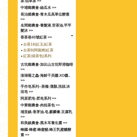
茶.仙草茶 >>
中埔鄉農會-絲瓜水 >>
長治郷農會-青木瓜高單位酵素
>>
名間鄉農會-養髮液.苦茶油.芊芊
髮沐 >>
香茶巷40號紅茶 >>
台茶18(紅玉)紅茶
台茶8(阿薩姆)紅茶
紅茶(袋茶包)系列
古坑鄉農會-加比山古坑即溶咖啡
>>
澎湖菊之鱻-海鮮干貝醬.XO醬..
>>
手作皂系列--茶箍-潔顏.洗頭.沐
浴皂 >>
阿原肥皂-肥皂系列 >>
中寮鄉農會-肉桂茶包 >>
埔里鎮-香茅油.皂.麒麟膏.豆腐乳
>>
和美鎮農會-黑木耳養生露 >>
蜂國-蜂蜜.蜂蜜醋.蜂王乳蜜釀酵
素 >>