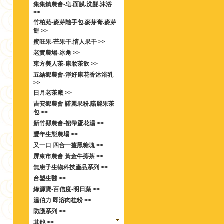
集集鎮農會-皂.面膜.洗髮.沐浴
>>
竹柏苑-麥芽隨手包.麥芽膏.麥芽
餅 >>
蜜旺果-芒果干.情人果干 >>
老實農場-冰角 >>
東方美人茶-康妝茶飲 >>
五結鄉農會-淨好康花香沐浴乳
>>
日月老茶廠 >>
吉安鄉農會 諾麗果粉.諾麗果茶
包 >>
新竹縣農會-裙帶蛋花湯 >>
豐年生態農場 >>
又一口 四合一薑黑糖塊 >>
屏東市農會 黃金牛蒡茶 >>
無患子生物科技產品系列 >>
台塑生醫 >>
綠源寶-百信度-明日葉 >>
溫伯力 即溶肉桂粉 >>
防護系列 >>
其他 >>