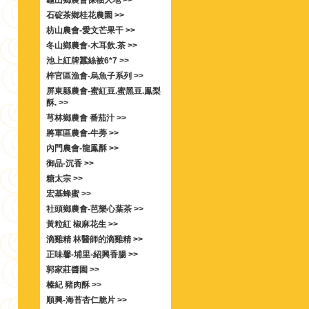
龜山鄉農會保柚大地 >>
石碇茶鄉桂花農園 >>
枋山農會-愛文芒果干 >>
冬山鄉農會-木耳飲.茶 >>
池上紅牌蠶絲被6*7 >>
梓官區漁會-烏魚子系列 >>
屏東縣農會-蜜紅豆.蜜黑豆.鳯梨
酥. >>
芎林鄉農會 番茄汁 >>
將軍區農會-牛蒡 >>
內門農會-龍鳯酥 >>
御品-沉香 >>
糖太宗 >>
宏基蜂蜜 >>
社頭鄉農會-芭樂心葉茶 >>
黃粒紅 椒麻花生 >>
滴雞精 林醫師的滴雞精 >>
正味馨-埔里-紹興香腸 >>
郭家莊醬園 >>
榛紀 豬肉酥 >>
順興-海苔杏仁脆片 >>