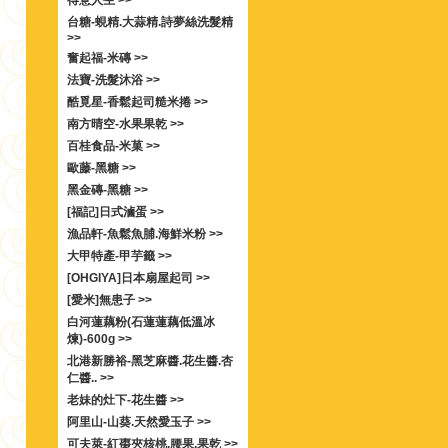
得意人生 >>
台糖-蜆精.大蒜精.詩夢絲洗髮精
>>
奮起福-米磚 >>
法寶-洗髮沐浴 >>
酷覓星-香鬆起司糙米捲 >>
南方晴空-水果果乾 >>
百桂食品-米菓 >>
歐藤-黑糖 >>
黑金磚-黑糖 >>
[福記]日式滷蛋 >>
漁品軒-魚鬆魚脯.海鮮米粉 >>
大甲特產-甲芋籤 >>
[OHGIYA]日本扇屋起司 >>
[愛米]無患子 >>
白河蓮藕粉(石蓮蓮藕低溫冰
煉)-600g >>
北港新勝裕-黑芝麻醬.花生醬.杏
仁醬.. >>
老妹的灶下-花生醬 >>
阿里山-山葵.天然愛玉子 >>
可夫萊-紅棗夾核桃.腰果.果乾 >>