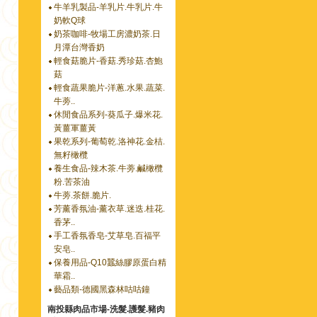
牛羊乳製品-羊乳片.牛乳片.牛
奶軟Q球
奶茶咖啡-牧場工房濃奶茶.日
月潭台灣香奶
輕食菇脆片-香菇.秀珍菇.杏鮑
菇
輕食蔬果脆片-洋蔥.水果.蔬菜.
牛蒡..
休閒食品系列-葵瓜子.爆米花.
黃薑軍薑黃
果乾系列-葡萄乾.洛神花.金桔.
無籽橄欖
養生食品-辣木茶.牛蒡.鹹橄欖
粉.苦茶油
牛蒡.茶餅.脆片.
芳薰香氛油-薰衣草.迷迭.桂花.
香茅..
手工香氛香皂-艾草皂.百福平
安皂..
保養用品-Q10蠶絲膠原蛋白精
華霜..
藝品類-德國黑森林咕咕鐘
南投縣肉品市場-洗髮.護髮.豬肉