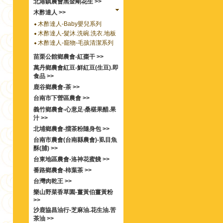
北港鎮農會黑金剛花生 >>
木酢達人 >>
木酢達人-Baby嬰兒系列
木酢達人-髮沐.洗碗.洗衣.地板
木酢達人-竉物-毛孩清潔系列
苗栗公館鄉農會-紅棗干 >>
萬丹鄉農會紅豆-鮮紅豆(生豆).即
食品 >>
鹿谷鄉農會-茶 >>
台南市下營區農會 >>
義竹鄉農會-心意足‧桑椹果醋.果
汁 >>
北埔鄉農會-擂茶粉隨身包 >>
台南市農會(台南縣農會)-虱目魚
酥(脯) >>
台東地區農會-洛神花蜜餞 >>
番路鄉農會-柿葉茶 >>
台灣肉乾王 >>
樂山野菜香草園-薑黃伯薑黃粉
>>
沙鹿協昌油行-芝麻油.花生油.苦
茶油 >>