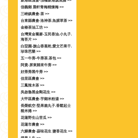
新港區漁會-頂極新港旗魚脯 >>
信義鄉 晨軒青梅精煉梅 >>
三峽鎮農會-茶 >>
台東縣農會-洛神茶.魚腥草茶 >>
金椿茶油工坊 >>
台灣黃金蕎麥-玉民香油.小丸子.
海苔片 >>
白堊園-旗山香蕉乾.愛文芒果干.
珍珠芭樂 >>
五一牛蒡-牛蒡茶.茶包 >>
阿貴-屏東歸來牛蒡 >>
好蒡蒡黑牛蒡 >>
佳里區農會 >>
三鳳辣木茶 >>
吳啟魯黑金剛花生 >>
大甲區農會-芋鄉米粉湯 >>
長榮航空-堅果脆丸子.香鬆起士
糙米捲 >>
花蓮野生山苦瓜 >>
花蓮市農會 >>
六腳農會-蒜味花生 鹽香花生 >>