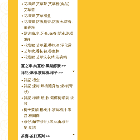
花壇郷 艾草茶.艾草粉(食品).
艾草醬
花壇鄉 艾草禮盒
花壇鄉 防護薰香.防護液.環香.
薰香粉
髮沐臉.皂.牙膏.保養.髮液.泡澡
(腳)
花壇鄉 艾草霜.香氛油.淨化露
艾草枕.香拓包.養生棒
花壇鄉 艾草洗衣精.洗碗精
薑之軍-純薑粉.鳳梨酵素 >>
祥記 煉梅.紫蘇梅.梅子 >>
祥記 禮盒
祥記 煉梅.煉梅隨身包.煉梅(膏
狀)
祥記 梅糖-硬,軟.紫蘇梅罐裝.袋
裝
梅子漿醋.楊桃汁.紫蘇梅汁.果
醬.桂圓肉
茶仔油(苦茶油).黑麻油.茶油
皂.食譜
茶寶-茶籽系列 >>