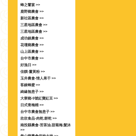
蜂之饗宴 >>
鹿野鄉農會 >>
新社區農會 >>
三星地區農會 >>
三星地區農會 >>
成功鎮農會 >>
花壇鄉農會 >>
山上區農會 >>
台中市農會 >>
好漁日 >>
佳饌-薑黃粉 >>
玉井農會-情人果干 >>
客錸蜂蜜 >>
綺緣無患子 >>
大寮鄉-9號紅寶紅豆 >>
日式青梅精 >>
台中市農會無患子 >>
欣欣食品-肉乾.餅乾 >>
南投縣農會-苦茶油.甜菊梅.髮沐
>>