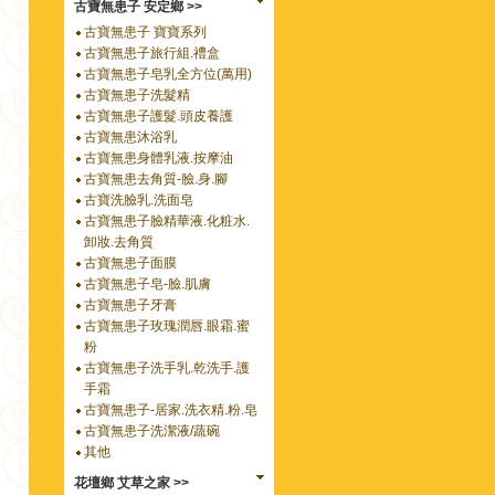
古寶無患子 安定鄉 >>
古寶無患子 寶寶系列
古寶無患子旅行組.禮盒
古寶無患子皂乳全方位(萬用)
古寶無患子洗髮精
古寶無患子護髮.頭皮養護
古寶無患沐浴乳
古寶無患身體乳液.按摩油
古寶無患去角質-臉.身.腳
古寶洗臉乳.洗面皂
古寶無患子臉精華液.化粧水.
卸妝.去角質
古寶無患子面膜
古寶無患子皂-臉.肌膚
古寶無患子牙膏
古寶無患子玫瑰潤唇.眼霜.蜜
粉
古寶無患子洗手乳.乾洗手.護
手霜
古寶無患子-居家.洗衣精.粉.皂
古寶無患子洗潔液/蔬碗
其他
花壇鄉 艾草之家 >>