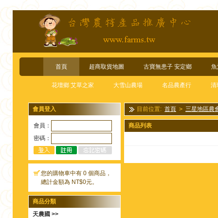
首頁
超商取貨地圖
古寶無患子 安定鄉
魚
花壇鄉 艾草之家
大雪山農場
名品農產行
清
會員登入
目前位置:
首頁
>
三星地區農
會員：
商品列表
密碼：
您的購物車中有 0 個商品，
總計金額為 NT$0元。
商品分類
天農國 >>