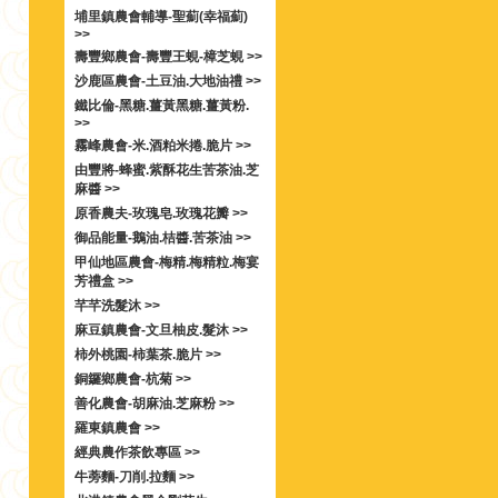
埔里鎮農會輔導-聖薊(幸福薊)
>>
壽豐鄉農會-壽豐王蜆-樟芝蜆 >>
沙鹿區農會-土豆油.大地油禮 >>
鐵比倫-黑糖.薑黃黑糖.薑黃粉.
>>
霧峰農會-米.酒粕米捲.脆片 >>
由豐將-蜂蜜.紫酥花生苦茶油.芝
麻醬 >>
原香農夫-玫瑰皂.玫瑰花瓣 >>
御品能量-鵝油.桔醬.苦茶油 >>
甲仙地區農會-梅精.梅精粒.梅宴
芳禮盒 >>
芊芊洗髮沐 >>
麻豆鎮農會-文旦柚皮.髮沐 >>
柿外桃園-柿葉茶.脆片 >>
銅鑼鄉農會-杭菊 >>
善化農會-胡麻油.芝麻粉 >>
羅東鎮農會 >>
經典農作茶飲專區 >>
牛蒡麵-刀削.拉麵 >>