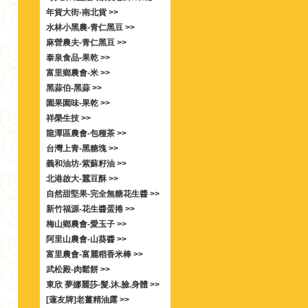
年貨大街-南北貨 >>
水林小黑農-青仁黑豆 >>
麻營農夫-青仁黑豆 >>
泰泉食品-果乾 >>
富里鄉農會-米 >>
黑蒜伯-黑蒜 >>
園果園味-果乾 >>
祥榮生技 >>
龍潭區農會-包種茶 >>
台灣上青-黑糖塊 >>
義和油坊-紫蘇籽油 >>
北港啟大-蠶豆酥 >>
自然甜堅果-完全無糖花生醬 >>
新竹福源-花生醬蛋捲 >>
梅山鄉農會-愛玉子 >>
阿里山農會-山葵醬 >>
富里農會-富麗稻香米棒 >>
武松殿-肉鬆餅 >>
東欣 夢娜麗莎-髮.沐.臉.身體 >>
[蓮友牌]老薑精油露 >>