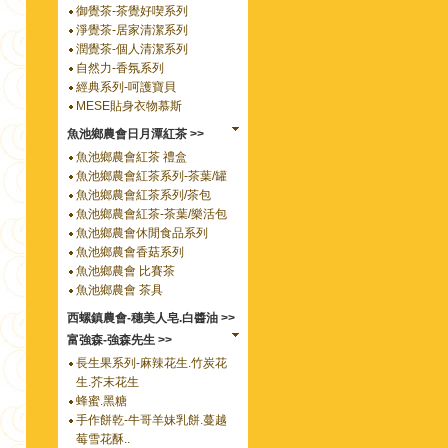
御覺茶-茶覺好喫系列
淨覺茶-居家清潔系列
潤覺茶-個人清潔系列
自然力-香氛系列
經典系列-呵護寶貝
MESE貼身衣物慕斯
魚池鄉農會日月潭紅茶 >>
魚池鄉農會紅茶 禮盒
魚池鄉農會紅茶系列-茶葉/罐
魚池鄉農會紅茶系列/茶包
魚池鄉農會紅茶-茶葉/樂活包
魚池鄉農會休閒食品系列
魚池鄉農會香菇系列
魚池鄉農會 比賽茶
魚池鄉農會 茶具
西螺鎮農會-穗美人皂.白醬油 >>
富強森-強森先生 >>
長生果系列-麻辣花生.竹炭花
生.芥末花生
蜂蜜.黑糖
手作餅乾-牛哥羊妹乳餅.蔓越
莓雪花酥..