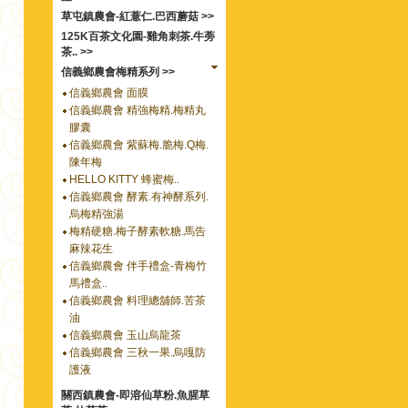
草屯鎮農會-紅薏仁.巴西蘑菇 >>
125K百茶文化園-雞角刺茶.牛蒡
茶.. >>
信義鄉農會梅精系列 >>
信義鄉農會 面膜
信義鄉農會 精強梅精.梅精丸
膠囊
信義鄉農會 紫蘇梅.脆梅.Q梅.
陳年梅
HELLO KITTY 蜂蜜梅..
信義鄉農會 酵素.有神酵系列.
烏梅精強湯
梅精硬糖.梅子酵素軟糖.馬告
麻辣花生
信義鄉農會 伴手禮盒-青梅竹
馬禮盒..
信義鄉農會 料理總舖師.苦茶
油
信義鄉農會 玉山烏龍茶
信義鄉農會 三秋一果.烏嘎防
護液
關西鎮農會-即溶仙草粉.魚腥草