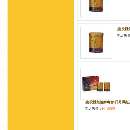
[南投縣
本店售
[南投縣魚池鄉農會-日月潭紅茶館
本店售價：
NT$880元