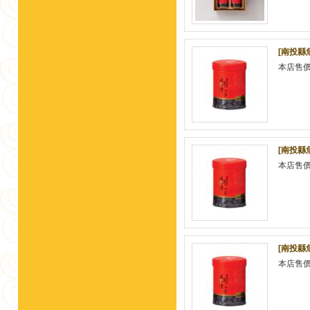
[南投縣
本店售
[南投縣
本店售
[南投縣
本店售