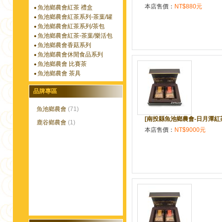
本店售價：
NT$880元
魚池鄉農會紅茶 禮盒
魚池鄉農會紅茶系列-茶葉/罐
魚池鄉農會紅茶系列/茶包
魚池鄉農會紅茶-茶葉/樂活包
魚池鄉農會香菇系列
魚池鄉農會休閒食品系列
魚池鄉農會 比賽茶
魚池鄉農會 茶具
品牌專區
魚池鄉農會
(71)
[南投縣魚池鄉農會-日月潭紅茶館
鹿谷鄉農會
(1)
本店售價：
NT$9000元