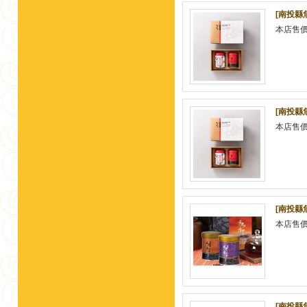
[南投縣
本店售
[南投縣
本店售
[南投縣
本店售
[南投縣