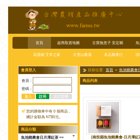
首頁
超商取貨地圖
古寶無患子 安定鄉
魚
花壇鄉 艾草之家
大雪山農場
名品農產行
清
會員登入
目前位置:
首頁
>
魚池鄉農會
會員：
商品列表
密碼：
您的購物車中有 0 個商品，
總計金額為 NT$0元。
商品分類
[南投縣魚池鄉農會-日月潭紅茶館]
魚池鄉農會日月潭紅茶 >>