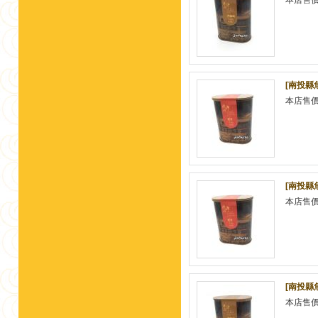
本店售
[南投縣
本店售
[南投縣
本店售
[南投縣
本店售