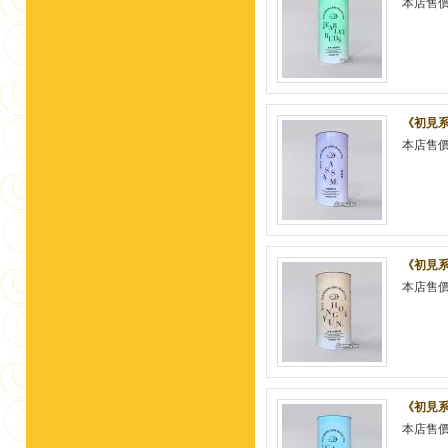
本店售
《初見系
本店售
《初見系
本店售
《初見系
本店售