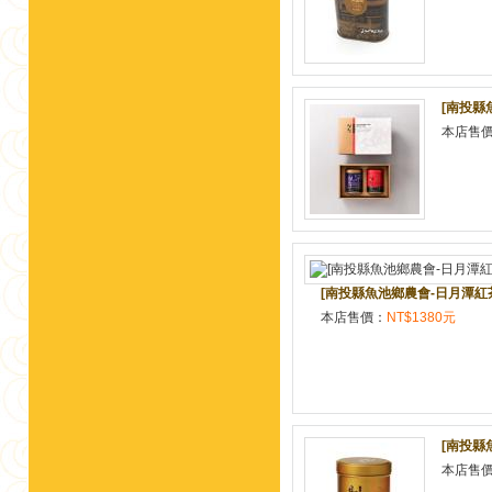
[南投縣
本店售
[南投縣魚池鄉農會-日月潭紅茶
本店售價：
NT$1380元
[南投縣
本店售