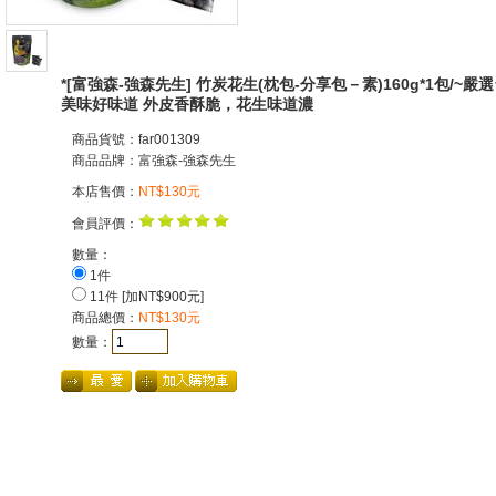
*[富強森-強森先生] 竹炭花生(枕包-分享包－素)160g*1包/
美味好味道 外皮香酥脆，花生味道濃
商品貨號：far001309
商品品牌：
富強森-強森先生
本店售價：
NT$130元
會員評價：
數量：
1件
11件 [加NT$900元]
商品總價：
NT$130元
數量：