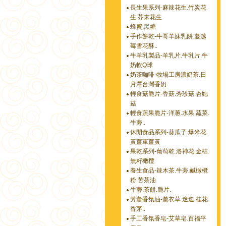
長生果系列-麻辣花生.竹炭花
生.芥末花生
蜂蜜.黑糖
手作餅乾-牛哥羊妹乳餅.蔓越
莓雪花酥..
牛羊乳製品-羊乳片.牛乳片.牛
奶軟Q球
奶茶咖啡-牧場工房濃奶茶.日
月潭台灣香奶
輕食菇脆片-香菇.秀珍菇.杏鮑
菇
輕食蔬果脆片-洋蔥.水果.蔬菜.
牛蒡..
休閒食品系列-葵瓜子.爆米花.
黃薑軍薑黃
果乾系列-葡萄乾.洛神花.金桔.
無籽橄欖
養生食品-辣木茶.牛蒡.鹹橄欖
粉.苦茶油
牛蒡.茶餅.脆片.
芳薰香氛油-薰衣草.迷迭.桂花.
香茅..
手工香氛香皂-艾草皂.百福平