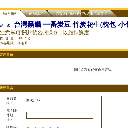
商品描述
商品標記
購買過此商品的顧客通常也購買了
台灣黑鑽 一番炭豆 竹炭花生(枕包-小
品 名：
注意事項:開封後密封保存，以維持鮮度
內 容 量：180±5ｇ
保存期限：10個月
客戶留言
暫時還沒有任何會員評論
我要留言
會員名
匿名用戶
稱：
電子郵
件地
址：
評價等