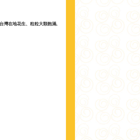
~嚴選台灣在地花生、粒粒大顆飽滿,