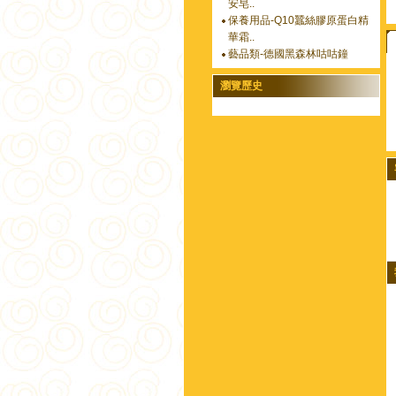
安皂..
保養用品-Q10蠶絲膠原蛋白精
華霜..
藝品類-德國黑森林咕咕鐘
瀏覽歷史