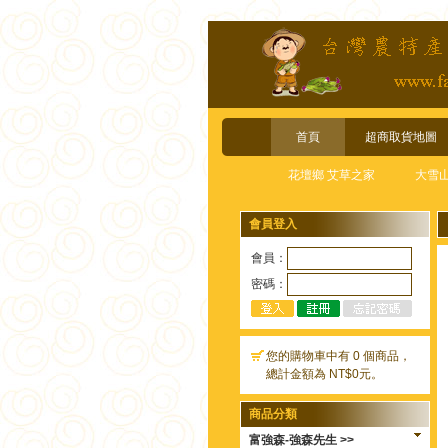
首頁
超商取貨地圖
花壇鄉 艾草之家
大雪
會員登入
會員：
密碼：
您的購物車中有 0 個商品，
總計金額為 NT$0元。
商品分類
富強森-強森先生 >>