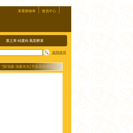
查看購物車
會員中心
薑之軍-純薑粉.鳳梨酵素
進階搜尋
>
*[富強森-強森先生] 竹炭花生(枕包-分
，花生味道濃