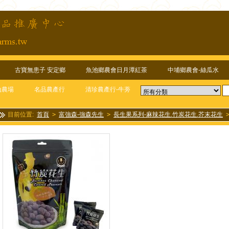
古寶無患子 安定鄉
魚池鄉農會日月潭紅茶
中埔鄉農會-絲瓜水
山農場
名品農產行
清珍農產行-牛蒡
目前位置:
首頁
>
富強森-強森先生
>
長生果系列-麻辣花生.竹炭花生.芥末花生
享包－素)160g*1包/~嚴選台灣在地花生、粒粒大顆飽滿,美味好味道 外皮香酥脆