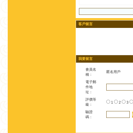
客戶留言
我要留言
會員名
匿名用戶
稱：
電子郵
件地
址：
評價等
1
2
3
級：
驗證
碼：