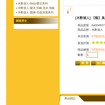
木酢達人-Baby嬰兒系列
木酢達人-髮沐.洗碗.洗衣.地板
木酢達人-竉物-毛孩清潔系列
[木酢達人] 【寵】臭
瀏覽歷史
商品貨號：far004837
商品品牌：
木酢達人
本店售價：
NT$350元
會員評價：
商品總價：
NT$350元
數量：
商品標記