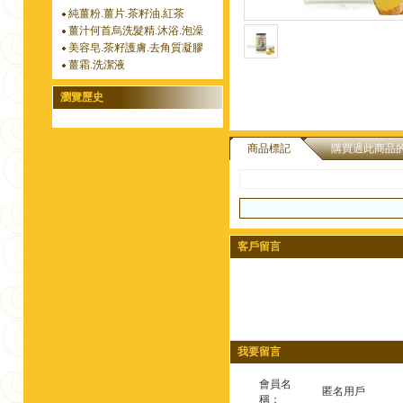
純薑粉.薑片.茶籽油.紅茶
薑汁何首烏洗髮精.沐浴.泡澡
美容皂.茶籽護膚.去角質凝膠
薑霜.洗潔液
瀏覽歷史
商品標記
購買過此商品
客戶留言
我要留言
會員名
匿名用戶
稱：