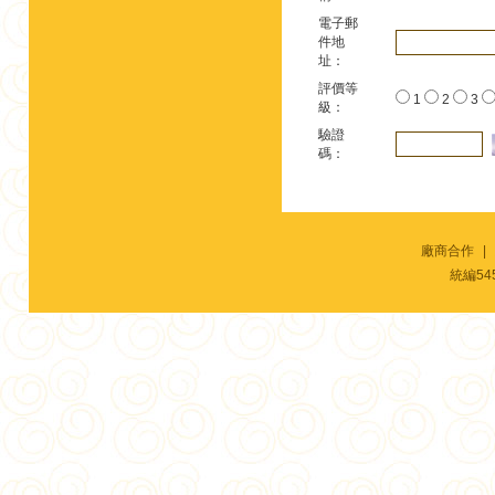
電子郵
件地
址：
評價等
1
2
3
級：
驗證
碼：
廠商合作
|
統編54