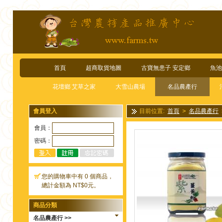
首頁
超商取貨地圖
古寶無患子 安定鄉
魚池
花壇鄉 艾草之家
大雪山農場
名品農產行
會員登入
目前位置:
首頁
>
名品農產行
會員：
密碼：
您的購物車中有 0 個商品，
總計金額為 NT$0元。
商品分類
名品農產行 >>