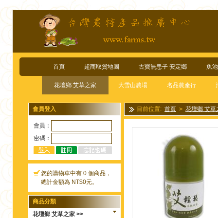
首頁
超商取貨地圖
古寶無患子 安定鄉
魚池
花壇鄉 艾草之家
大雪山農場
名品農產行
會員登入
目前位置:
首頁
>
花壇鄉 艾草
30ml*1個
會員：
密碼：
您的購物車中有 0 個商品，
總計金額為 NT$0元。
商品分類
花壇鄉 艾草之家 >>