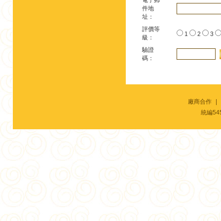
電子郵
件地
址：
評價等
1
2
3
級：
驗證
碼：
廠商合作
|
統編54