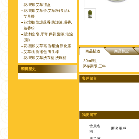
花壇鄉 艾草禮盒
花壇郷 艾草茶.艾草粉(食品).
艾草醬
花壇鄉 防護薰香.防護液.環香.
薰香粉
髮沐臉.皂.牙膏.保養.髮液.泡澡
(腳)
花壇鄉 艾草霜.香氛油.淨化露
商品描述
商品標記
艾草枕.香拓包.養生棒
花壇鄉 艾草洗衣精.洗碗精
30ml/瓶
保存期限:三年
瀏覽歷史
客戶留言
我要留言
會員名
匿名用戶
稱：